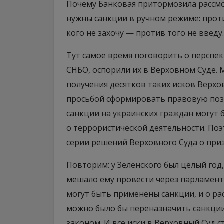
Почему Банковая притормозила рассмо
нужны санкции в ручном режиме: проти
кого не захочу — против того не введу.
Тут самое время поговорить о перспе
СНБО, оспорили их в Верховном Суде. М
получения десятков таких исков Верх
просьбой сформировать правовую пози
санкции на украинских граждан могут 
о террористической деятельности. По
серии решений Верховного Суда о при
Повторим: у Зеленского был целый год,
мешало ему провести через парламент 
могут быть применены санкции, и о ра
можно было бы переназначить санкции
законом. И все иски в Верховный Суд 