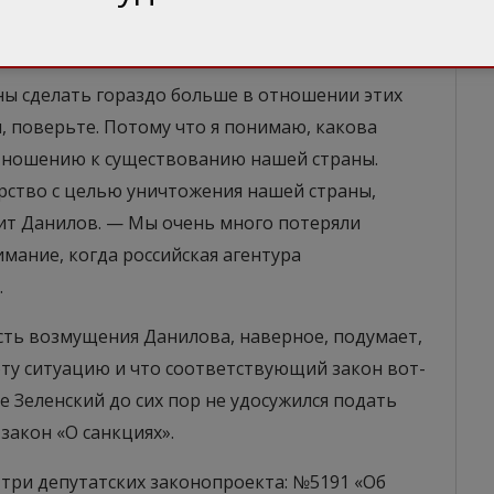
ресах врага. В том же интервью Данилов прямо
ны сделать гораздо больше в отношении этих
ал, поверьте. Потому что я понимаю, какова
отношению к существованию нашей страны.
рство с целью уничтожения нашей страны,
рит Данилов. — Мы очень много потеряли
имание, когда российская агентура
.
сть возмущения Данилова, наверное, подумает,
эту ситуацию и что соответствующий закон вот-
е Зеленский до сих пор не удосужился подать
закон «О санкциях».
три депутатских законопроекта: №5191 «Об