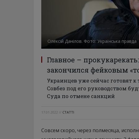
Олексій Данілов. Фото: Українська правда
Главное – прокукарекать:
закончился фейковым «т
Украинцев уже сейчас готовят к
Совбез под его руководством бу
Суда по отмене санкций
17.01.2022
//
СТАТТІ
Совсем скоро, через полмесяца, исполн