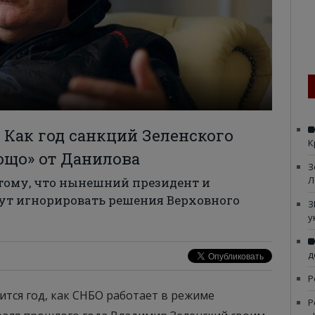
 Как год санкций Зеленского
К
ощо» от Данилова
З
Л
 тому, что нынешний президент и
дут игнорировать решения Верховного
З
у
д
Р
ится год, как СНБО работает в режиме
Р