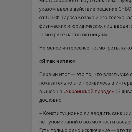
многосерийного шоу о санкциях. 2 фе
указом ввел в действие решение СНБО
от ОПЗЖ Тараса Козака и его телекана
физических и юридических лиц вводятся
«Смотрите нас по пятницам».
Не менее интереснее посмотреть, како
«Я так читаю»
Первый итог — это то, что власть уже 
показательно это проявилось в интер
вышло на
«Украинской правде»
13 янв
дословно:
– Конституционно ли вводить санкции
нет упоминаний о возможности введен
Есть только одно исключение — это т