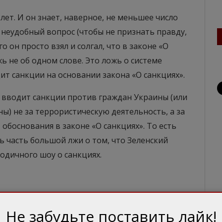
лет. И он знает, наверное, не меньшее число
а неудобный вопрос (чтобы не признать правду,
о он просто взял и солгал, что в законе «О
жь не об одном слове. Это ложь о системе
ит санкции на основании закона «О санкциях».
О вводит санкции против граждан Украины (или
) не за террористическую деятельность, а за
 обоснования в законе «О санкциях». То есть
 часть большой лжи о том, что Зеленский
годичного шоу о санкциях.
 заключается в том, что Зеленский за этот год
Не забудьте поставить лайк!
ание для санкций в отношении лиц, которые