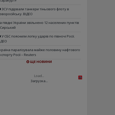
Каракурт»
ЗСУ підірвали танкери тіньового флоту в
оворосійську. ВІДЕО
а півдні України звільнено 12 населених пунктів
 Сирський
У СБС пояснили логіку ударів по півночі Росії.
ІДЕО
країна паралізувала майже половину нафтового
кспорту Росії – Reuters
ЩЕ НОВИНИ
Load...
Загрузка...