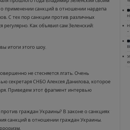
враля прошлого года Владимир Зеленский своим
«
 о применении санкций в отношении нардепа
Н
лов. С тех пор санкции против различных
 регулярно. Как объявил сам Зеленский:
Н
–
вы итоги этого шоу.
В
У
е
совершенно не стесняется лгать. Очень
вью секретаря СНБО Алексея Данилова, которое
аря. Приведем этот фрагмент интервью
 против граждан Украины? В законе о санкциях
ия санкций в отношении граждан Украины.
ерроризм.