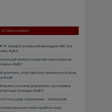
ОСТАННІ НОВИНИ
ГУР знищило російський винищувач МіГ-29 в
риму. ВІДЕО
еленський прибув на важливі переговори до
ондона. ВІДЕО
МІ дізнались, коли Євросоюз визначиться щодо
країнців
Україна та Іспанія домовились про взаємну
епортацію громадян. ВІДЕО
осія готує удар «Орєшніком» – Зеленський
осія вратила ракетний корабель класу