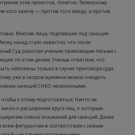
трение этих проектов, понятно. Зеленскому
в кого захочу — против того введу, а против
ктивах. Многие лица, подпавшие под санкции
есяц назад стало известно, что после
овный Суд разослал ученым-правоведам письма с
цию по этим делам. Ученые ответили, что
быть наложены только в случае приговора суда
этому уже в скором времени можно ожидать
знании санкций СНБО незаконными.
 чтобы к этому подготовиться. Ничто не
закон о расширении круга лиц, к которым
сширении списка оснований для санкций. Далее
 всем фигурантам в соответствии с новым
стали бы не такими угрожающими.