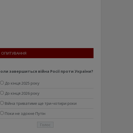
ОПИТУВАННЯ
оли завершиться війна Росії проти України?
До кінця 2025 року
До кінця 2026 року
Війна триватиме ще три-чотири роки
Поки не здохне Путін