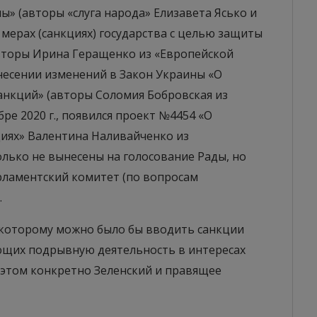
» (авторы «слуга народа» Елизавета Ясько и
 мерах (санкциях) государства с целью защиты
вторы Ирина Геращенко из «Европейской
внесении изменений в Закон Украины «О
анкций» (авторы Соломия Бобровская из
бре 2020 г., появился проект №4454 «О
иях» Валентина Наливайченко из
олько не вынесены на голосование Рады, но
рламентский комитет (по вопросам
.
по которому можно было бы вводить санкции
ющих подрывную деятельность в интересах
 этом конкретно Зеленский и правящее