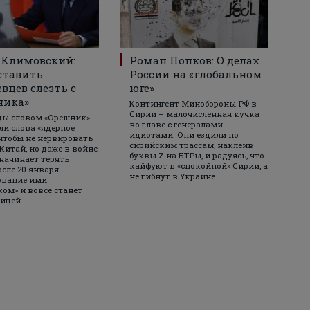
 Климовский:
Роман Попков: О делах
ставить
России на «глобальном
вцев слезть с
юге»
ника»
Контингент Минобороны РФ в
Сирии – малочисленная кучка
цы словом «Орешник»
во главе с генералами-
и слова «ядерное
идиотами. Они ездили по
 чтобы не нервировать
сирийским трассам, наклеив
Китай, но даже в войне
буквы Z на БТРы, и радуясь, что
 начинает терять
кайфуют в «спокойной» Сирии, а
осле 20 января
не гибнут в Украине
ование ими
ом» и вовсе станет
лицей