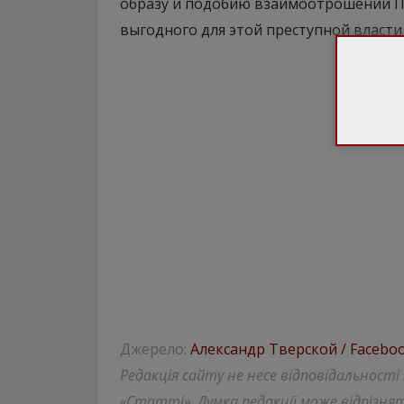
образу и подобию взаимоотрошений Пу
выгодного для этой преступной власти
Джерело:
Александр Тверской / Facebo
Редакція сайту не несе відповідальності
«Статті». Думка редакції може відрізнят