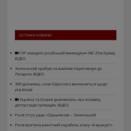
ОСТАННІ НОВИНИ
ГУР знищило російський винищувач МіГ-29 в Криму.
ВІДЕО
Зеленський прибув на важливі переговори до
Лондона. ВІДЕО
ЗМІ дізнались, коли Євросоюз визначиться щодо
українців
Україна та Іспанія домовились про взаємну
депортацію громадян. ВІДЕО
Росія готує удар «Орєшніком» – Зеленський
Росія вратила ракетний корабель класу «Каракурт»