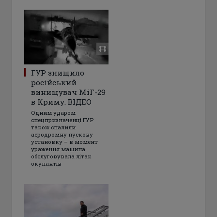
ГУР знищило
російський
винищувач МіГ-29
в Криму. ВІДЕО
Одним ударом
спецпризначенці ГУР
також спалили
аеродромну пускову
установку – в момент
ураження машина
обслуговувала літак
окупантів