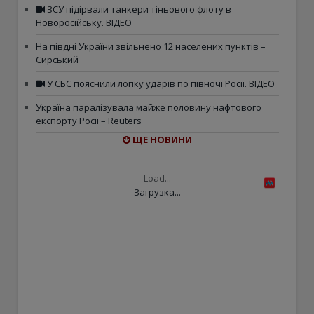
ЗСУ підірвали танкери тіньового флоту в
Новоросійську. ВІДЕО
На півдні України звільнено 12 населених пунктів –
Сирський
У СБС пояснили логіку ударів по півночі Росії. ВІДЕО
Україна паралізувала майже половину нафтового
експорту Росії – Reuters
ЩЕ НОВИНИ
Load...
Загрузка...