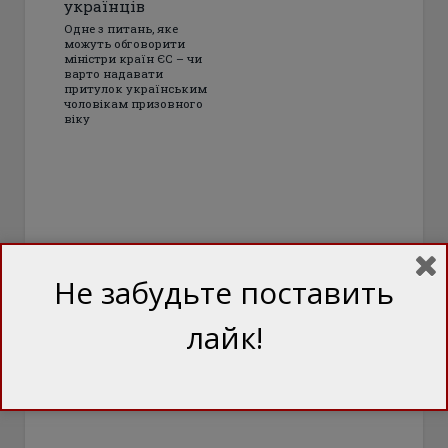
українців
Одне з питань, яке
можуть обговорити
міністри країн ЄС – чи
варто надавати
притулок українським
чоловікам призовного
віку
Не забудьте поставить
лайк!