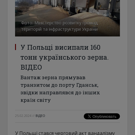
Фото: Міністерство розвитку громад,
територій та інфраструктури України
У Польщі висипали 160
тонн українського зерна.
ВІДЕО
Вантаж зерна прямував
транзитом до порту Гданськ,
звідки направлявся до інших
країн світу
25.02.2024
//
ВІДЕО
У Польщі стався черговий акт вандалізму