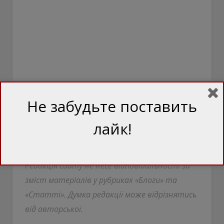
Не забудьте поставить
лайк!
Джерело:
Александр Суков / Деловая
столица
Редакція сайту не несе відповідальності за
зміст матеріалів у рубриках «Блоги» та
«Статті». Думка редакції може відрізнятись
від авторської.