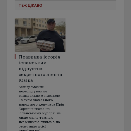
ТЕЖ ЦІКАВО
Правдива історія
іспанських
відпусток
секретного агента
Юзіка
Безцеремонне
переслідування
скандальним писакою
Ткачем шановного
народного депутата Юрія
Корявченкова на
іспанському курорті не
лише лягло темною
незмивною плямою на
репутацію всієї
української