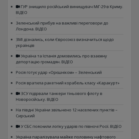
ГУР знищило російський винищувач МіГ-29 в Криму.
ВІДЕО
Зеленський прибув на важливі переговори до
Лондона. ВІДЕО
ЗМІ дізнались, коли Євросоюз визначиться щодо
українців
Україна та Іспанія домовились про взаємну
депортацію громадян. ВІДЕО
Росія готує удар «Орєшніком» – Зеленський
Росія вратила ракетний корабель класу «Каракурт»
ЗСУ підірвали танкери тіньового флоту в
Новоросійську. ВІДЕО
На півдні України звільнено 12 населених пунктів –
Сирський
У СБС пояснили логіку ударів по півночі Росії. ВІДЕО
Україна паралізувала майже половину нафтового