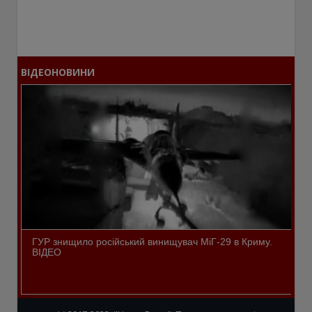
ВІДЕОНОВИНИ
ГУР знищило російський винищувач МіГ-29 в Криму.
ВІДЕО