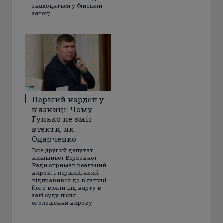
знаходяться у Фінській
затоці
Перший нардеп у
в’язниці: Чому
Гунько не зміг
втекти, як
Одарченко
Вже другий депутат
нинішньої Верховної
Ради отримав реальний
вирок. І перший, який
відправився до в’язниці.
Його взяли під варту в
залі суду після
оголошення вироку