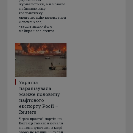
журналістики, а й зірвало
найважливішу
геополітичну
спецоперацію президента
Зеленського,
«засвітивши» його
найкращого агента
Україна
паралізувала
майже половину
нафтового
експорту Росії –
Reuters
Через простої портів на
Балтиці танкери почали
накопичуватися в морі –
зараз не менше 50 суден