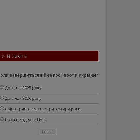
ОПИТУВАННЯ
оли завершиться війна Росії проти України?
До кінця 2025 року
До кінця 2026 року
Війна триватиме ще три-чотири роки
Поки не здохне Путін