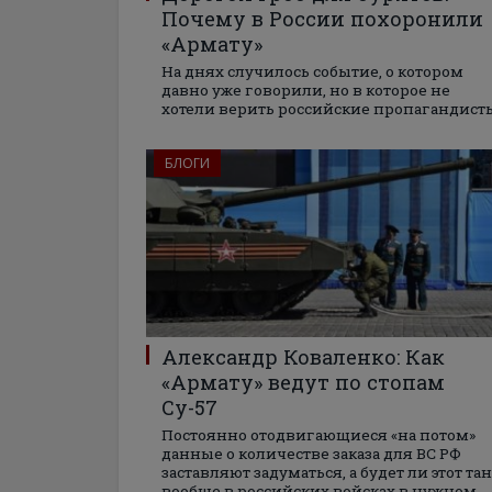
Почему в России похоронили
«Армату»
На днях случилось событие, о котором
давно уже говорили, но в которое не
хотели верить российские пропагандист
БЛОГИ
Александр Коваленко: Как
«Армату» ведут по стопам
Су-57
Постоянно отодвигающиеся «на потом»
данные о количестве заказа для ВС РФ
заставляют задуматься, а будет ли этот та
вообще в российских войсках в нужном