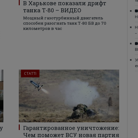
«
В Харькове показали дрифт
танка Т-80 – ВИДЕО
Н
Мощный газотурбинный двигатель
способен разогнать танк Т-80 БВ до 70
Н
километров в час
м
–
я
В
У
е
СТАТТІ
у
Гарантированное уничтожение:
Чем поможет ВСУ новая партия