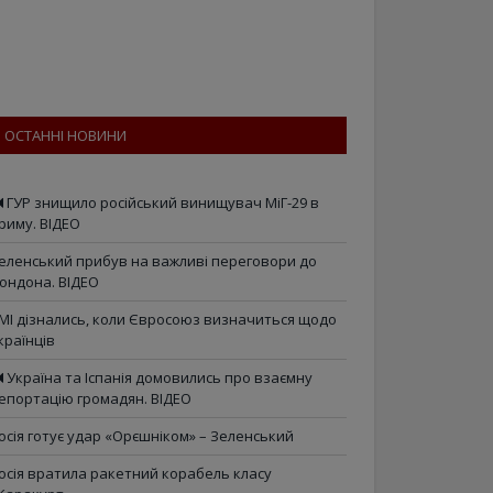
ОСТАННІ НОВИНИ
ГУР знищило російський винищувач МіГ-29 в
риму. ВІДЕО
еленський прибув на важливі переговори до
ондона. ВІДЕО
МІ дізнались, коли Євросоюз визначиться щодо
країнців
Україна та Іспанія домовились про взаємну
епортацію громадян. ВІДЕО
осія готує удар «Орєшніком» – Зеленський
осія вратила ракетний корабель класу