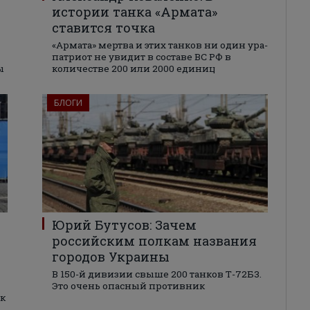
истории танка «Армата»
ставится точка
«Армата» мертва и этих танков ни один ура-
патриот не увидит в составе ВС РФ в
ы
количестве 200 или 2000 единиц
БЛОГИ
Юрий Бутусов: Зачем
российским полкам названия
городов Украины
В 150-й дивизии свыше 200 танков Т-72Б3.
Это очень опасный противник
нк