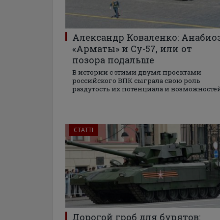
Александр Коваленко: Анабио
«Арматы» и Су-57, или от
позора подальше
В истории с этими двумя проектами
российского ВПК сыграла свою роль
раздутость их потенциала и возможносте
СТАТТІ
Дорогой гроб для бурятов: