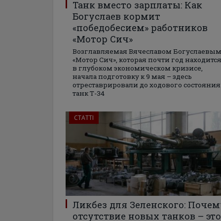
Танк вместо зарплаты: Как
Богуслаев кормит
«победобесием» работников
«Мотор Сич»
Возглавляемая Вячеславом Богуслаевы
«Мотор Сич», которая почти год находитс
в глубоком экономическом кризисе,
начала подготовку к 9 мая – здесь
отреставрировали до ходового состояния
танк Т-34
СТАТТІ
Ликбез для Зеленского: Почем
отсутствие новых танков – это