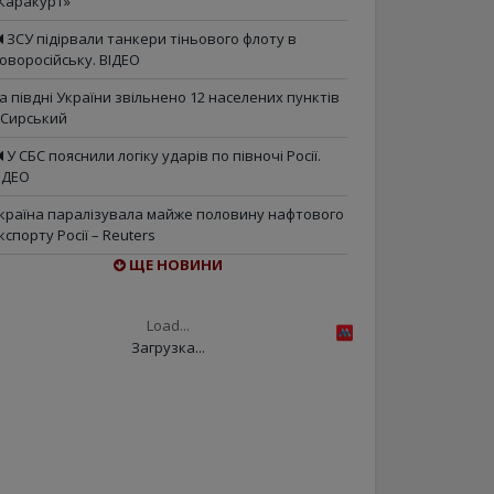
Каракурт»
ЗСУ підірвали танкери тіньового флоту в
оворосійську. ВІДЕО
а півдні України звільнено 12 населених пунктів
 Сирський
У СБС пояснили логіку ударів по півночі Росії.
ІДЕО
країна паралізувала майже половину нафтового
кспорту Росії – Reuters
ЩЕ НОВИНИ
Load...
Загрузка...