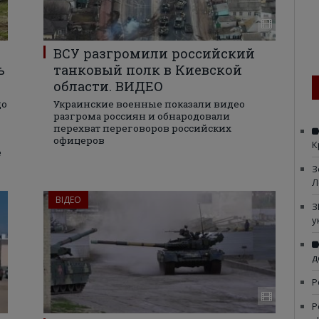
ВСУ разгромили российский
ь
танковый полк в Киевской
области. ВИДЕО
що
Украинские военные показали видео
разгрома россиян и обнародовали
перехват переговоров российских
офицеров
К
е
З
Л
ВІДЕО
З
у
д
Р
Р