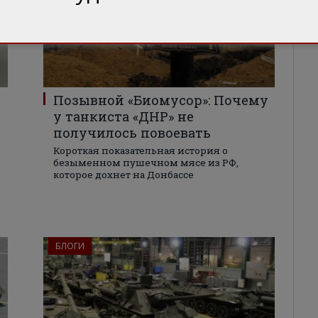
Позывной «Биомусор»: Почему
у танкиста «ДНР» не
получилось повоевать
Короткая показательная история о
безыменном пушечном мясе из РФ,
которое дохнет на Донбассе
БЛОГИ