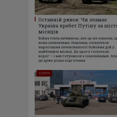
Останній ривок: Чи зламає
Україна хребет Путіну за шіст
місяців
Війна стала затяжною, але це не означає, 
вона затихатиме. Навпаки, очікується
наростання інтенсивності бойових дій у
найближчі місяці. До цього готується
ворог — і ми готуємося з союзниками. Ал
це дуже різна підготовка
СТАТТІ