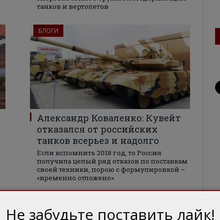
танков и вертолетов
БЛОГИ
Александр Коваленко: Кувейт
отказался от российских
танков всерьез и надолго
Если вспомнить 2018 год, то Россия
получила целый ряд отказов по поставкам
своей техники, порою с формулировкой –
«временно отложено»
БЛОГИ
Не забудьте поставить лайк!