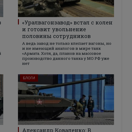
з
«Уралвагонзавод» встал с колен
и готовит увольнение
половины сотрудников
А ведь завод не только клепает вагоны, но
и не имеющий аналогов в мире танк
й
«Армата. Хотя, да, планов на массовое
производство данного танка у МО РФ уже
нет
БЛОГИ
Александр Коваленко: В