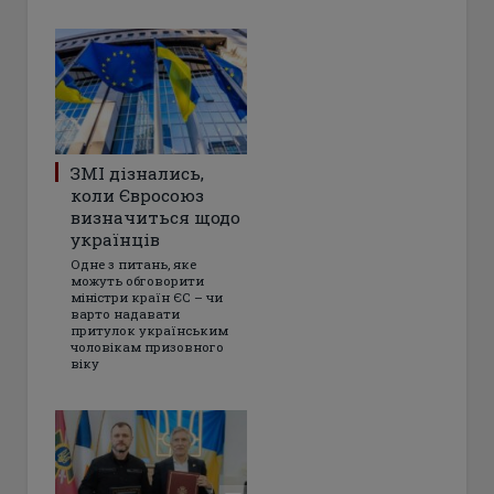
ЗМІ дізнались,
коли Євросоюз
визначиться щодо
українців
Одне з питань, яке
можуть обговорити
міністри країн ЄС – чи
варто надавати
притулок українським
чоловікам призовного
віку