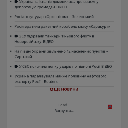
Україна та Іспанія домовились про взаємну
депортацію громадян. ВІДЕО
Росія готує удар «Орєшніком» – Зеленський
Росія вратила ракетний корабель класу «Каракурт»
ЗСУ підірвали танкери тіньового флоту в
Новоросійську. ВІДЕО
На півдні України звільнено 12 населених пунктів –
Сирський
У СБС пояснили логіку ударів по півночі Росії. ВІДЕО
Україна паралізувала майже половину нафтового
експорту Росії – Reuters
ЩЕ НОВИНИ
Load...
Загрузка...