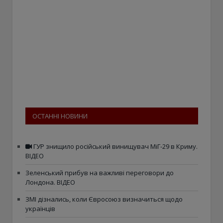
ОСТАННІ НОВИНИ
ГУР знищило російський винищувач МіГ-29 в Криму.
ВІДЕО
Зеленський прибув на важливі переговори до
Лондона. ВІДЕО
ЗМІ дізнались, коли Євросоюз визначиться щодо
українців