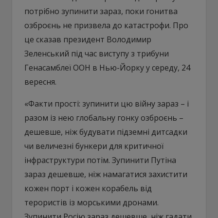
потрібно зупинити зараз, поки гонитва
озброєнь не призвела до катастрофи. Про
це сказав президент Володимир
Зеленський під час виступу з трибуни
Генасамблеї ООН в Нью-Йорку у середу, 24
вересня.
«Факти прості: зупинити цю війну зараз – і
разом із нею глобальну гонку озброєнь –
дешевше, ніж будувати підземні дитсадки
чи величезні бункери для критичної
інфраструктури потім. Зупинити Путіна
зараз дешевше, ніж намагатися захистити
кожен порт і кожен корабель від
терористів із морськими дронами.
Зупинити Росію зараз дешевше, ніж гадати,