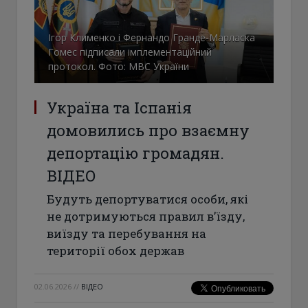
Ігор Клименко і Фернандо Гранде-Марласка
Гомес підписали імплементаційний
протокол. Фото: МВС України
Україна та Іспанія
домовились про взаємну
депортацію громадян.
ВІДЕО
Будуть депортуватися особи, які
не дотримуються правил в’їзду,
виїзду та перебування на
території обох держав
02.06.2026
//
ВІДЕО