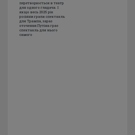
перетворюється в театр
для одного глядача. І
якщо весь 2025 рік
росіяни грали спектакль
для Трампа, зараз
оточення Путіна грає
спектакль для нього
самого