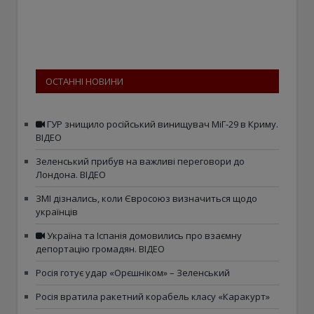
ОСТАННІ НОВИНИ
ГУР знищило російський винищувач МіГ-29 в Криму.
ВІДЕО
Зеленський прибув на важливі переговори до
Лондона. ВІДЕО
ЗМІ дізнались, коли Євросоюз визначиться щодо
українців
Україна та Іспанія домовились про взаємну
депортацію громадян. ВІДЕО
Росія готує удар «Орєшніком» – Зеленський
Росія вратила ракетний корабель класу «Каракурт»