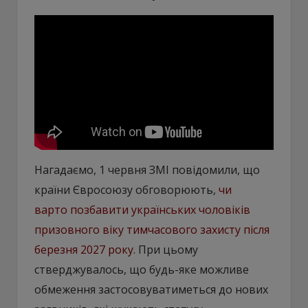
Нагадаємо, 1 червня ЗМІ повідомили, що
країни Євросоюзу обговорюють,
чи
варто позбавити українських чоловіків
призовного віку тимчасового захисту після
березня 2027 року
. При цьому
стверджувалось, що будь-яке можливе
обмеження застосовуватиметься до нових