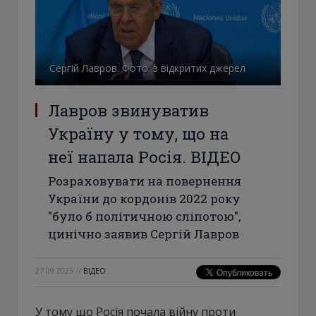
Сергій Лавров. Фото: з відкритих джерел
Лавров звинуватив
Україну у тому, що на
неї напала Росія. ВІДЕО
Розраховувати на повернення
України до кордонів 2022 року
"було б політичною сліпотою",
цинічно заявив Сергій Лавров
27.09.2025
//
ВІДЕО
У тому що Росія почала війну проти