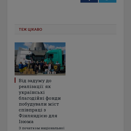
ТЕЖ ЦІКАВО
Від задуму до
реалізації: як
українські
благодійні фонди
побудували міст
співпраці з
Фінляндією для
Ізюма
З початком національної