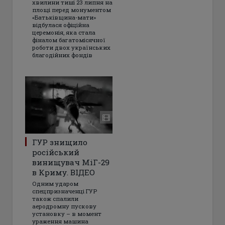
хвилини тиші 23 липня на
площі перед монументом
«Батьківщина-мати»
відбулася офіційна
церемонія, яка стала
фіналом багатомісячної
роботи двох українських
благодійних фондів
ГУР знищило
російський
винищувач МіГ-29
в Криму. ВІДЕО
Одним ударом
спецпризначенці ГУР
також спалили
аеродромну пускову
установку – в момент
ураження машина