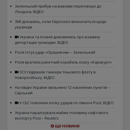
Зеленський прибув на важливі переговори до
Лондона. ВІДЕО
ЗМІ дізнались, коли Євросоюз визначиться щодо
українців
Україна та Іспанія домовились про взаємну
депортацію громадян. ВІДЕО
Росія готує удар «Орєшніком» – Зеленський
Росія вратила ракетний корабель класу «Каракурт»
ЗСУ підірвали танкери тіньового флоту в
Новоросійську. ВІДЕО
На півдні України звільнено 12 населених пунктів –
Сирський
У СБС пояснили логіку ударів по півночі Росії. ВІДЕО
Україна паралізувала майже половину нафтового
експорту Росії – Reuters
ЩЕ НОВИНИ