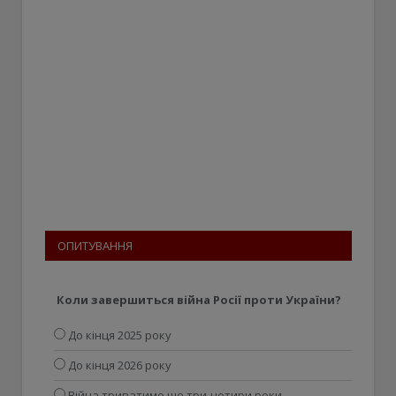
ОПИТУВАННЯ
Коли завершиться війна Росії проти України?
До кінця 2025 року
До кінця 2026 року
Війна триватиме ще три-чотири роки