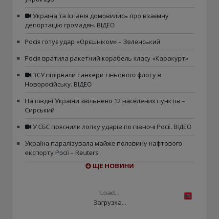
Україна та Іспанія домовились про взаємну
депортацію громадян. ВІДЕО
Росія готує удар «Орєшніком» – Зеленський
Росія вратила ракетний корабель класу «Каракурт»
ЗСУ підірвали танкери тіньового флоту в
Новоросійську. ВІДЕО
На півдні України звільнено 12 населених пунктів –
Сирський
У СБС пояснили логіку ударів по півночі Росії. ВІДЕО
Україна паралізувала майже половину нафтового
експорту Росії – Reuters
ЩЕ НОВИНИ
Load...
Загрузка...