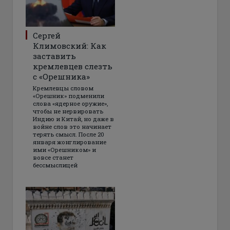
Сергей
Климовский: Как
заставить
кремлевцев слезть
с «Орешника»
Кремлевцы словом
«Орешник» подменили
слова «ядерное оружие»,
чтобы не нервировать
Индию и Китай, но даже в
войне слов это начинает
терять смысл. После 20
января жонглирование
ими «Орешником» и
вовсе станет
бессмыслицей