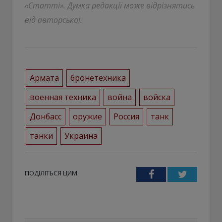
«Статті». Думка редакції може відрізнятись
від авторської.
Армата
бронетехника
военная техника
война
войска
Донбасс
оружие
Россия
танк
танки
Украина
ПОДІЛІТЬСЯ ЦИМ
Facebook
Twitter