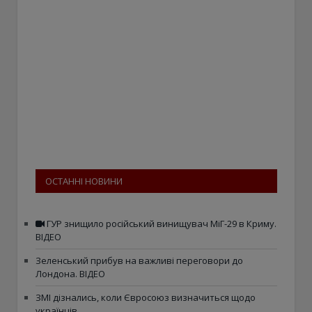
ОСТАННІ НОВИНИ
ГУР знищило російський винищувач МіГ-29 в Криму.
ВІДЕО
Зеленський прибув на важливі переговори до
Лондона. ВІДЕО
ЗМІ дізнались, коли Євросоюз визначиться щодо
українців