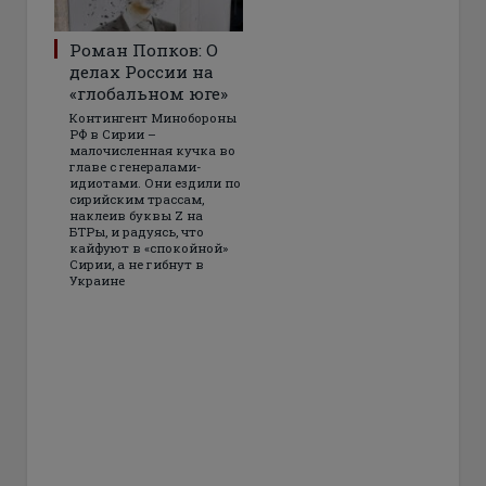
Роман Попков: О
делах России на
«глобальном юге»
Контингент Минобороны
РФ в Сирии –
малочисленная кучка во
главе с генералами-
идиотами. Они ездили по
сирийским трассам,
наклеив буквы Z на
БТРы, и радуясь, что
кайфуют в «спокойной»
Сирии, а не гибнут в
Украине