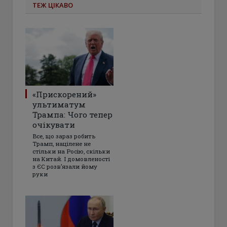
ТЕЖ ЦІКАВО
«Прискорений»
ультиматум
Трампа: Чого тепер
очікувати
Все, що зараз робить
Трамп, націлене не
стільки на Росію, скільки
на Китай. І домовленості
з ЄС розвʼязали йому
руки