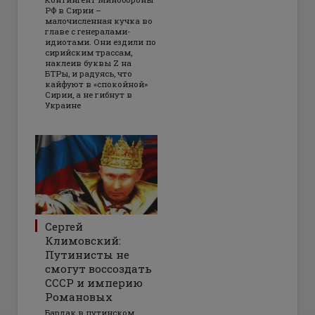
РФ в Сирии –
малочисленная кучка во
главе с генералами-
идиотами. Они ездили по
сирийским трассам,
наклеив буквы Z на
БТРы, и радуясь, что
кайфуют в «спокойной»
Сирии, а не гибнут в
Украине
Сергей
Климовский:
Путинисты не
смогут воссоздать
СССР и империю
Романовых
Бардак в путинском