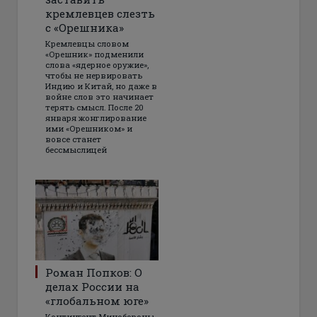
кремлевцев слезть
с «Орешника»
Кремлевцы словом
«Орешник» подменили
слова «ядерное оружие»,
чтобы не нервировать
Индию и Китай, но даже в
войне слов это начинает
терять смысл. После 20
января жонглирование
ими «Орешником» и
вовсе станет
бессмыслицей
Роман Попков: О
делах России на
«глобальном юге»
Контингент Минобороны