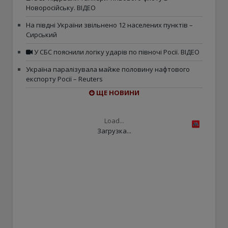
Новоросійську. ВІДЕО
На півдні України звільнено 12 населених пунктів –
Сирський
У СБС пояснили логіку ударів по півночі Росії. ВІДЕО
Україна паралізувала майже половину нафтового
експорту Росії – Reuters
ЩЕ НОВИНИ
Load...
Загрузка...