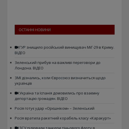
ОСТАННІ НОВИНИ
ГУР знищило російський винищувач МіГ-29 в Криму.
ВІДЕО
Зеленський прибув на важливі переговори до
Лондона. ВІДЕО
ЗМІ дізнались, коли Євросоюз визначиться щодо
українців
Україна та Іспанія домовились про взаємну
депортацію громадян. ВІДЕО
Росія готує удар «Орєшніком» – Зеленський
Росія вратила ракетний корабель класу «Каракурт»
ЗСУ підірвали танкери тіньового флоту в