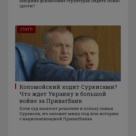
західних фінансових структурах сидять повні
ідіоти?
СТАТТІ
Коломойский ходит Суркисами?
Что ждет Украину в большой
войне за ПриватБанк
Если суд вынесет решения в пользу семьи
Суркисов, это заложит мину под всю историю
с национализацией ПриватБанка