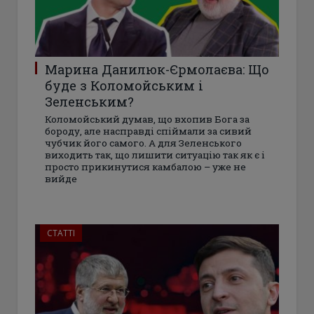
Марина Данилюк-Єрмолаєва: Що
буде з Коломойським і
Зеленським?
Коломойський думав, що вхопив Бога за
бороду, але насправді спіймали за сивий
чубчик його самого. А для Зеленського
виходить так, що лишити ситуацію так як є і
просто прикинутися камбалою – уже не
вийде
СТАТТІ