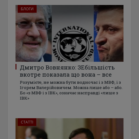
БЛОГИ
Дмитро Вовнянко: ЗЕбільшість
вкотре показала що вона – все
Розумієте, не можна бути водночас і з МВФ, і з
Ігорем Валерійовичем. Можна лише або – або.
Бо «з МВФ і з ІВК», означає насправді «лише з
ІВК»
СТАТТІ