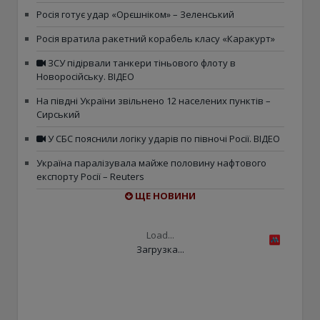
Росія готує удар «Орєшніком» – Зеленський
Росія вратила ракетний корабель класу «Каракурт»
ЗСУ підірвали танкери тіньового флоту в
Новоросійську. ВІДЕО
На півдні України звільнено 12 населених пунктів –
Сирський
У СБС пояснили логіку ударів по півночі Росії. ВІДЕО
Україна паралізувала майже половину нафтового
експорту Росії – Reuters
ЩЕ НОВИНИ
Load...
Загрузка...