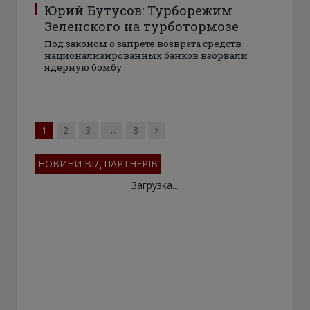
Юрий Бутусов: Турборежим
Зеленского на турботормозе
Под законом о запрете возврата средств
национализированных банков взорвали
ядерную бомбу
Next
1
2
3
…
8
НОВИНИ ВІД ПАРТНЕРІВ
Загрузка...