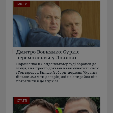
БЛОГИ
Дмитро Вовнянко: Суркіс
переможений у Лондоні
Порошенко в Лондонському суді боровся до
кінця, і не просто доказав невинуватість свою
і Гонтаревої. Він ще й зберіг державі Україна
більше 350 млн доларів, які не опирайся він –
потрапили б до Суркіса
СТАТТІ