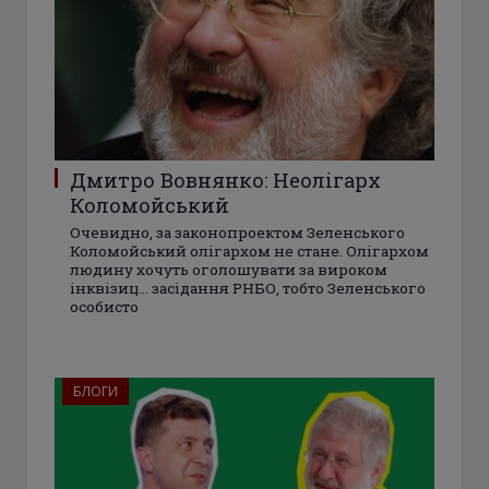
Дмитро Вовнянко: Неолігарх
Коломойський
Очевидно, за законопроектом Зеленського
Коломойський олігархом не стане. Олігархом
людину хочуть оголошувати за вироком
інквізиц… засідання РНБО, тобто Зеленського
особисто
БЛОГИ