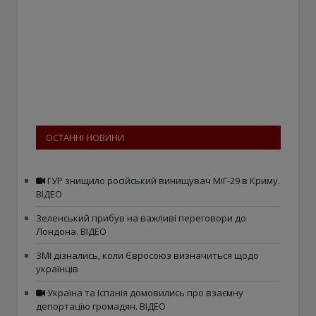
ОСТАННІ НОВИНИ
ГУР знищило російський винищувач МіГ-29 в Криму.
ВІДЕО
Зеленський прибув на важливі переговори до
Лондона. ВІДЕО
ЗМІ дізнались, коли Євросоюз визначиться щодо
українців
Україна та Іспанія домовились про взаємну
депортацію громадян. ВІДЕО