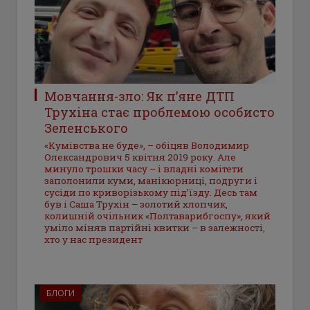
Мовчання-зло: Як п’яне ДТП
Трухіна стає проблемою особисто
Зеленського
«Кумівства не буде», – обіцяв Володимир
Олександрович 5 квітня 2019 року. Але
минуло трошки часу – і владні комітети
заполонили куми, манікюрниці, подруги і
сусіди по криворізькому під’їзду. Десь там
був і Саша Трухін – золотий хлопчик,
колишній очільник «Полтаварибгоспу», який
уміло міняв партійні квитки – в залежності,
хто у нас президент
БЛОГИ