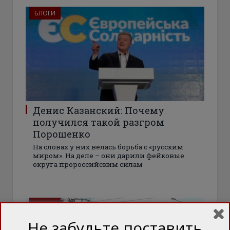
БЛОГИ
Денис Казанский: Почему
получился такой разгром
Порошенко
На словах у них велась борьба с «русским
миром». На деле – они дарили фейковые
округа пророссийским силам
БЛОГИ
Не забудьте поставить