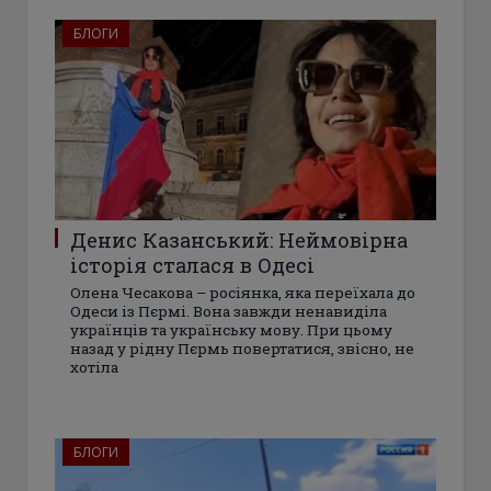
БЛОГИ
Денис Казанський: Неймовірна
історія сталася в Одесі
Олена Чесакова – росіянка, яка переїхала до
Одеси із Пєрмі. Вона завжди ненавиділа
українців та українську мову. При цьому
назад у рідну Пєрмь повертатися, звісно, ​​не
хотіла
БЛОГИ