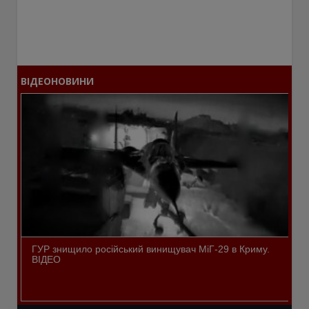
ВІДЕОНОВИНИ
ГУР знищило російський винищувач МіГ-29 в Криму.
ВІДЕО