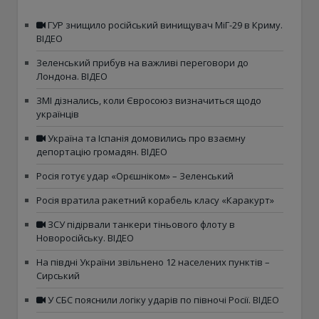
ГУР знищило російський винищувач МіГ-29 в Криму.
ВІДЕО
Зеленський прибув на важливі переговори до
Лондона. ВІДЕО
ЗМІ дізнались, коли Євросоюз визначиться щодо
українців
Україна та Іспанія домовились про взаємну
депортацію громадян. ВІДЕО
Росія готує удар «Орєшніком» – Зеленський
Росія вратила ракетний корабель класу «Каракурт»
ЗСУ підірвали танкери тіньового флоту в
Новоросійську. ВІДЕО
На півдні України звільнено 12 населених пунктів –
Сирський
У СБС пояснили логіку ударів по півночі Росії. ВІДЕО