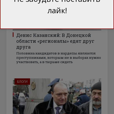
лайк!
Денис Казанский: В Донецкой
области «регионалы» едят друг
друга
Половина кандидатов в нардепы являются
преступниками, которым не в выборах нужно
участвовать, а в тюрьме сидеть
БЛОГИ