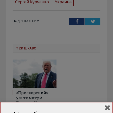
Сергей Курченко
Украина
ПОДІЛІТЬСЯ ЦИМ
Facebook
Twitter
ТЕЖ ЦІКАВО
«Прискорений»
ультиматум
Трампа: Чого тепер
очікувати