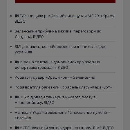
ГУР знищило російський винищувач МіГ-29 в Криму.
ВІДЕО
Зеленський прибув на важливі переговори до
Лондона. ВІДЕО
ЗМІ дізнались, коли Євросоюз визначиться щодо
українців
Україна та Іспанія домовились про взаємну
депортацію громадян. ВІДЕО
Росія готує удар «Орєшніком» – Зеленський
Росія вратила ракетний корабель класу «Каракурт»
ЗСУ підірвали танкери тіньового флоту в
Новоросійську. ВІДЕО
На півдні України звільнено 12 населених пунктів –
Сирський
У СБС пояснили логіку ударів по півночі Росії. ВІДЕО