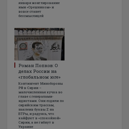
января жонглирование
ими «Орешником» и
вовсе станет
бессмыслицей
Роман Попков: О
делах России на
«глобальном юге»
Контингент Минобороны
РФ в Сирии –
малочисленная кучка во
главе с генералами-
идиотами. Они ездили по
сирийским трассам,
наклеив буквы Z на
БТРы, и радуясь, что
кайфуют в «спокойной»
Сирии, а не гибнут в
Украине