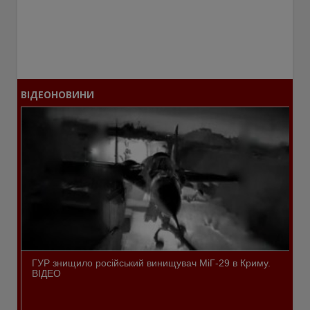
ВІДЕОНОВИНИ
ГУР знищило російський винищувач МіГ-29 в Криму.
ВІДЕО