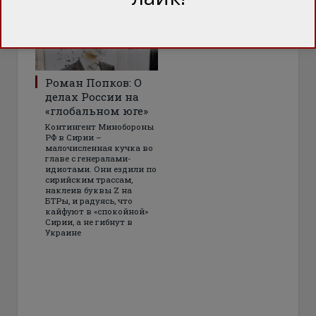
Роман Попков: О
делах России на
«глобальном юге»
Контингент Минобороны
РФ в Сирии –
малочисленная кучка во
главе с генералами-
идиотами. Они ездили по
сирийским трассам,
наклеив буквы Z на
БТРы, и радуясь, что
кайфуют в «спокойной»
Сирии, а не гибнут в
Украине