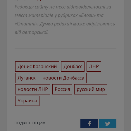
Редакція сайту не несе відповідальності за
зміст матеріалів у рубриках «Блоги» та
«Статті». Думка редакції може відрізнятись
від авторської.
Денис Казанский
Донбасс
ЛНР
Луганск
новости Донбасса
новости ЛНР
Россия
русский мир
Украина
ПОДІЛІТЬСЯ ЦИМ
Facebook
Twitter