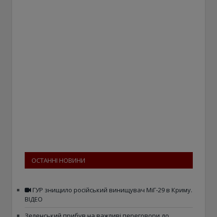
ОСТАННІ НОВИНИ
ГУР знищило російський винищувач МіГ-29 в Криму.
ВІДЕО
Зеленський прибув на важливі переговори до