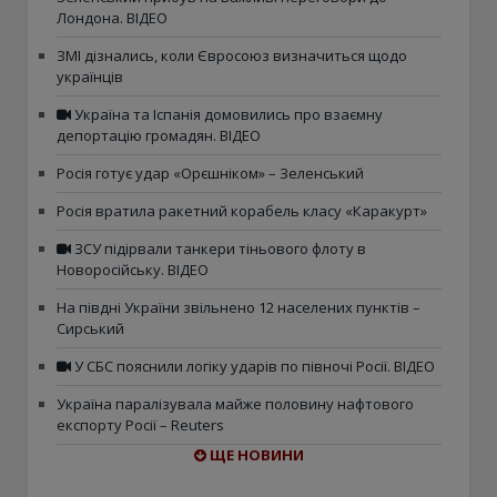
Лондона. ВІДЕО
ЗМІ дізнались, коли Євросоюз визначиться щодо
українців
Україна та Іспанія домовились про взаємну
депортацію громадян. ВІДЕО
Росія готує удар «Орєшніком» – Зеленський
Росія вратила ракетний корабель класу «Каракурт»
ЗСУ підірвали танкери тіньового флоту в
Новоросійську. ВІДЕО
На півдні України звільнено 12 населених пунктів –
Сирський
У СБС пояснили логіку ударів по півночі Росії. ВІДЕО
Україна паралізувала майже половину нафтового
експорту Росії – Reuters
ЩЕ НОВИНИ