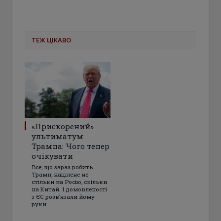
ТЕЖ ЦІКАВО
«Прискорений»
ультиматум
Трампа: Чого тепер
очікувати
Все, що зараз робить
Трамп, націлене не
стільки на Росію, скільки
на Китай. І домовленості
з ЄС розвʼязали йому
руки