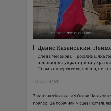
Олена Чесакова. Фото: скріншот
Денис Казанський: Неймов
Олена Чесакова – росіянка, яка п
ненавиділа українців та українс
Пєрмь повертатися, звісно, ​​не хо
16.10.2024
//
БЛОГИ
7 жовтня жінка на ім’я Олена Чесакова 
прапор. Це побачили місцеві жителі, як