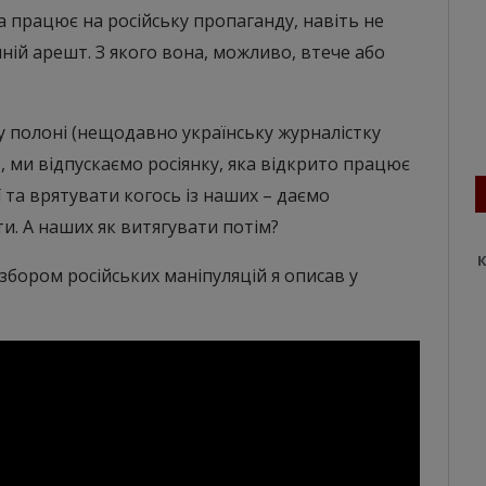
 працює на російську пропаганду, навіть не
ній арешт. З якого вона, можливо, втече або
 ​​полоні (нещодавно українську журналістку
, ми відпускаємо росіянку, яка відкрито працює
ї та врятувати когось із наших – даємо
и. А наших як витягувати потім?
К
бором російських маніпуляцій я описав у