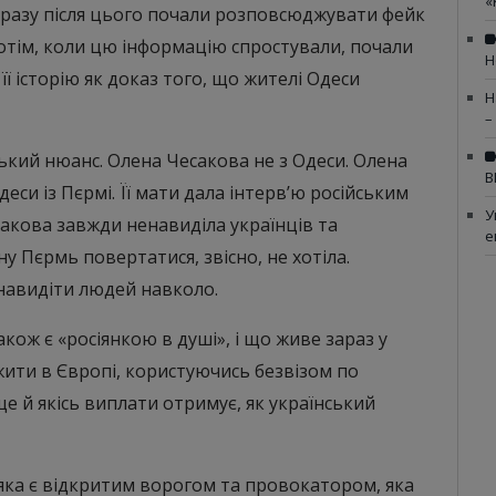
«
одразу після цього почали розповсюджувати фейк
Потім, коли цю інформацію спростували, почали
Н
 її історію як доказ того, що жителі Одеси
Н
–
ький нюанс. Олена Чесакова не з Одеси. Олена
В
деси із Пєрмі. Її мати дала інтерв’ю російським
У
сакова завжди ненавиділа українців та
е
у Пєрмь повертатися, звісно, ​​не хотіла.
енавидіти людей навколо.
кож є «росіянкою в душі», і що живе зараз у
іє жити в Європі, користуючись безвізом по
е й якісь виплати отримує, як український
ка є відкритим ворогом та провокатором, яка