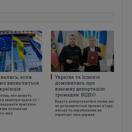
знались, коли
Україна та Іспанія
юз визначиться
домовились про
країнців
взаємну депортацію
громадян. ВІДЕО
итань, яке можуть
ти міністри країн ЄС –
Будуть депортуватися особи, які
 надавати притулок
не дотримуються правил в’їзду,
ким чоловікам
виїзду та перебування на
го віку
території обох держав