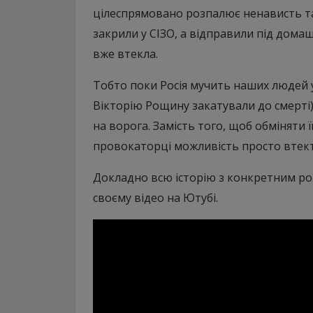
цілеспрямовано розпалює ненависть та
закрили у СІЗО, а відправили під домаш
вже втекла.
Тобто поки Росія мучить наших людей у
Вікторію Рощину закатували до смерті)
на ворога. Замість того, щоб обміняти ї
провокаторці можливість просто втект
Докладно всю історію з конкретним роз
своєму відео на Ютубі.