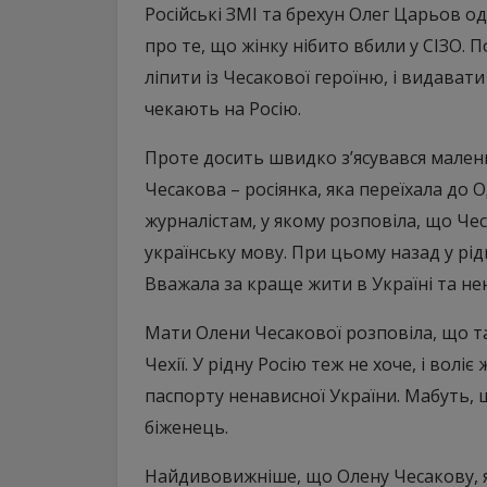
Російські ЗМІ та брехун Олег Царьов 
про те, що жінку нібито вбили у СІЗО. 
ліпити із Чесакової героїню, і видавати
чекають на Росію.
Проте досить швидко з’ясувався мален
Чесакова – росіянка, яка переїхала до О
журналістам, у якому розповіла, що Че
українську мову. При цьому назад у рідн
Вважала за краще жити в Україні та н
Мати Олени Чесакової розповіла, що та
Чехії. У рідну Росію теж не хоче, і вол
паспорту ненависної України. Мабуть, щ
біженець.
Найдивовижніше, що Олену Чесакову, я