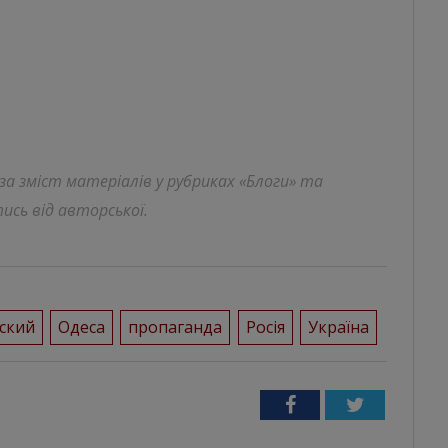
 за зміст матеріалів у рубриках «Блоги» та
ись від авторської.
ский
Одеса
пропаганда
Росія
Україна
Facebook
Twitter