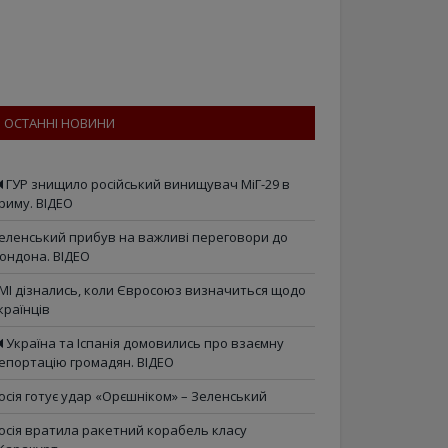
ОСТАННІ НОВИНИ
ГУР знищило російський винищувач МіГ-29 в
риму. ВІДЕО
еленський прибув на важливі переговори до
ондона. ВІДЕО
МІ дізнались, коли Євросоюз визначиться щодо
країнців
Україна та Іспанія домовились про взаємну
епортацію громадян. ВІДЕО
осія готує удар «Орєшніком» – Зеленський
осія вратила ракетний корабель класу