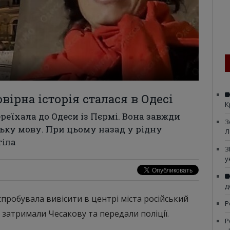
ірна історія сталася в Одесі
К
ереїхала до Одеси із Пєрмі. Вона завжди
З
ьку мову. При цьому назад у рідну
Л
тіла
З
у
д
спробувала вивісити в центрі міста російський
Р
і затримали Чесакову та передали поліції.
Р