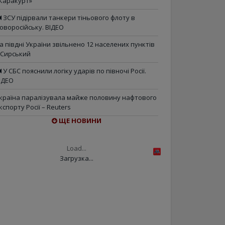
Каракурт»
ЗСУ підірвали танкери тіньового флоту в
оворосійську. ВІДЕО
а півдні України звільнено 12 населених пунктів
 Сирський
У СБС пояснили логіку ударів по півночі Росії.
ІДЕО
країна паралізувала майже половину нафтового
кспорту Росії – Reuters
ЩЕ НОВИНИ
Load...
Загрузка...