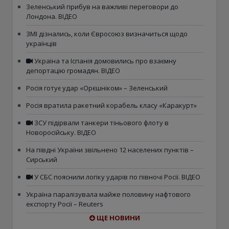
Зеленський прибув на важливі переговори до
Лондона. ВІДЕО
ЗМІ дізнались, коли Євросоюз визначиться щодо
українців
Україна та Іспанія домовились про взаємну
депортацію громадян. ВІДЕО
Росія готує удар «Орєшніком» – Зеленський
Росія вратила ракетний корабель класу «Каракурт»
ЗСУ підірвали танкери тіньового флоту в
Новоросійську. ВІДЕО
На півдні України звільнено 12 населених пунктів –
Сирський
У СБС пояснили логіку ударів по півночі Росії. ВІДЕО
Україна паралізувала майже половину нафтового
експорту Росії – Reuters
ЩЕ НОВИНИ