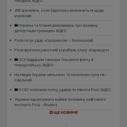
Лондона. ВІДЕО
ЗМІ дізнались, коли Євросоюз визначиться щодо
українців
Україна та Іспанія домовились про взаємну
депортацію громадян. ВІДЕО
Росія готує удар «Орєшніком» – Зеленський
Росія вратила ракетний корабель класу «Каракурт»
ЗСУ підірвали танкери тіньового флоту в
Новоросійську. ВІДЕО
На півдні України звільнено 12 населених пунктів –
Сирський
У СБС пояснили логіку ударів по півночі Росії. ВІДЕО
Україна паралізувала майже половину нафтового
експорту Росії – Reuters
ЩЕ НОВИНИ