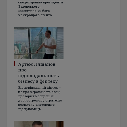
спецоперацію президента
Зеленського,
«засвітивши» його
найкращого агента
Артем Ляшанов
про
відповідальність
бізнесу в фінтеху
Відповідальний фінтех –
це про керованість змін,
прозорість операцій і
довгострокову стратегію
розвитку, наголошує
підприємець