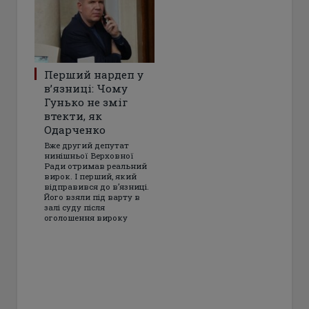
Перший нардеп у
в’язниці: Чому
Гунько не зміг
втекти, як
Одарченко
Вже другий депутат
нинішньої Верховної
Ради отримав реальний
вирок. І перший, який
відправився до в’язниці.
Його взяли під варту в
залі суду після
оголошення вироку