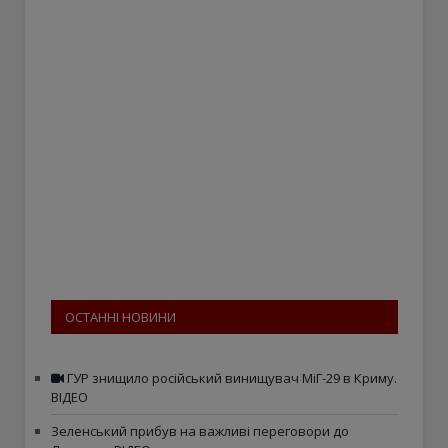
ОСТАННІ НОВИНИ
ГУР знищило російський винищувач МіГ-29 в Криму.
ВІДЕО
Зеленський прибув на важливі переговори до