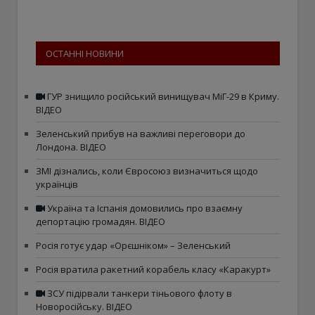
ОСТАННІ НОВИНИ
ГУР знищило російський винищувач МіГ-29 в Криму.
ВІДЕО
Зеленський прибув на важливі переговори до
Лондона. ВІДЕО
ЗМІ дізнались, коли Євросоюз визначиться щодо
українців
Україна та Іспанія домовились про взаємну
депортацію громадян. ВІДЕО
Росія готує удар «Орєшніком» – Зеленський
Росія вратила ракетний корабель класу «Каракурт»
ЗСУ підірвали танкери тіньового флоту в
Новоросійську. ВІДЕО