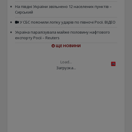
На півдні України звільнено 12 населених пунктів –
Сирський
У СБС пояснили логіку ударів по півночі Росії. ВІДЕО
Україна паралізувала майже половину нафтового
експорту Росії – Reuters
ЩЕ НОВИНИ
Load...
Загрузка...