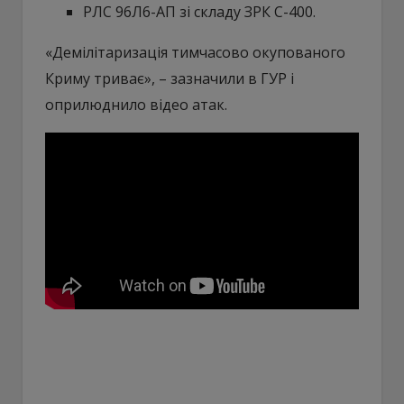
РЛС 96Л6-АП зі складу ЗРК С-400.
«Демілітаризація тимчасово окупованого
Криму триває», – зазначили в ГУР і
оприлюднило відео атак.