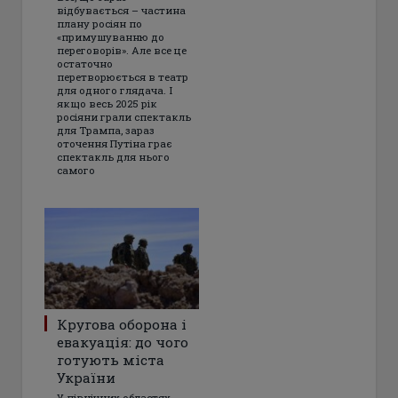
відбувається – частина
плану росіян по
«примушуванню до
переговорів». Але все це
остаточно
перетворюється в театр
для одного глядача. І
якщо весь 2025 рік
росіяни грали спектакль
для Трампа, зараз
оточення Путіна грає
спектакль для нього
самого
Кругова оборона і
евакуація: до чого
готують міста
України
У північних областях