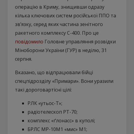
операцію в Криму, знищивши одразу
кілька ключових систем російської ППО та
зв’язку, серед яких частина зенітного
ракетного комплексу С-400. Про це
повідомило
Головне управляння розвідки
Міноборони України (ГУР) в неділю, 31
серпня.
Вказано, що відпрацювали бійці
спецпідрозділу «Примари». Вони уразили
такі дороговартісні цілі:
РЛК «утьос-Т»;
радіотелескоп РТ-70;
комплекс «ґлонасс» в куполі;
БРЛС МР-10М1 «мис» М1;