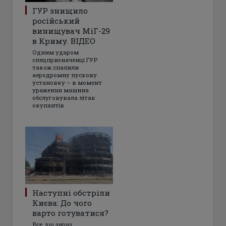
ГУР знищило
російський
винищувач МіГ-29
в Криму. ВІДЕО
Одним ударом
спецпризначенці ГУР
також спалили
аеродромну пускову
установку – в момент
ураження машина
обслуговувала літак
окупантів
Наступні обстріли
Києва: До чого
варто готуватися?
Все, що зараз