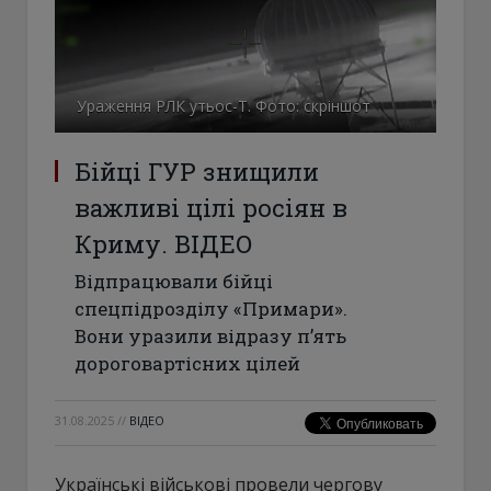
Ураження РЛК утьос-Т. Фото: скріншот
Бійці ГУР знищили
важливі цілі росіян в
Криму. ВІДЕО
Відпрацювали бійці
спецпідрозділу «Примари».
Вони уразили відразу п’ять
дороговартісних цілей
31.08.2025
//
ВІДЕО
Українські військові провели чергову