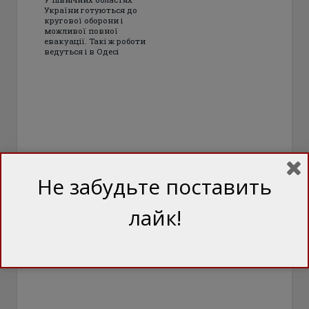
України готуються до
кругової оборони і
можливої повної
евакуації. Такі ж роботи
ведуться і в Одесі
Не забудьте поставить
лайк!