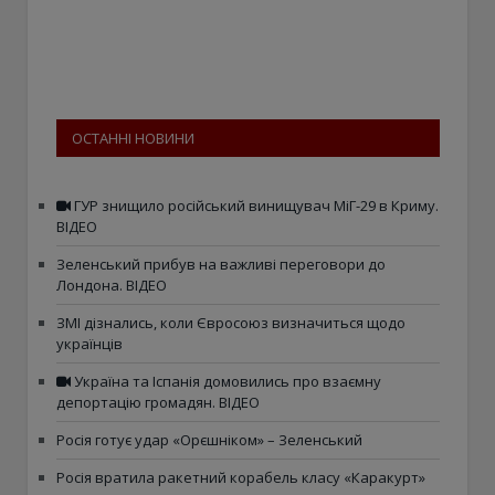
ОСТАННІ НОВИНИ
ГУР знищило російський винищувач МіГ-29 в Криму.
ВІДЕО
Зеленський прибув на важливі переговори до
Лондона. ВІДЕО
ЗМІ дізнались, коли Євросоюз визначиться щодо
українців
Україна та Іспанія домовились про взаємну
депортацію громадян. ВІДЕО
Росія готує удар «Орєшніком» – Зеленський
Росія вратила ракетний корабель класу «Каракурт»