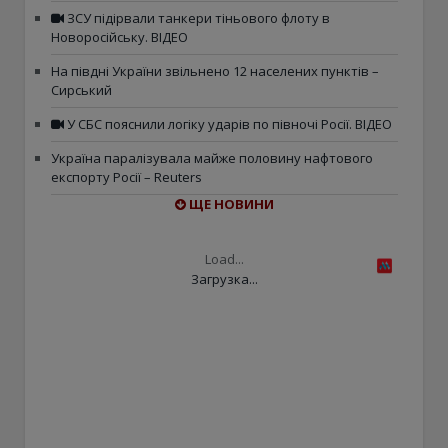
ЗСУ підірвали танкери тіньового флоту в
Новоросійську. ВІДЕО
На півдні України звільнено 12 населених пунктів –
Сирський
У СБС пояснили логіку ударів по півночі Росії. ВІДЕО
Україна паралізувала майже половину нафтового
експорту Росії – Reuters
ЩЕ НОВИНИ
Load...
Загрузка...