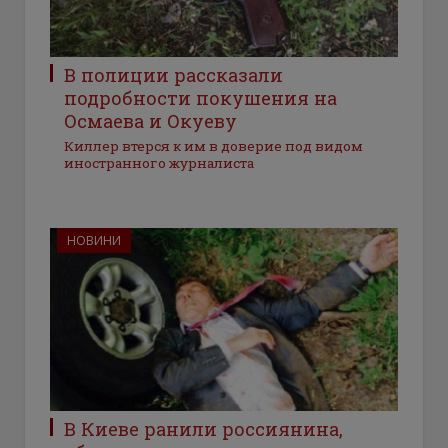
В полиции рассказали
подробности покушения на
Осмаева и Окуеву
Киллер втерся к им в доверие под видом
иностранного журналиста
НОВИНИ
В Киеве ранили россиянина,