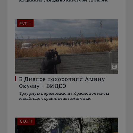
их цинизм уже давно никого не удивляет
ВІДЕО
В Днепре похоронили Амину
Окуеву – ВИДЕО
Траурную церемонию на Краснопольском
кладбище охраняли автоматчики
СТАТТІ