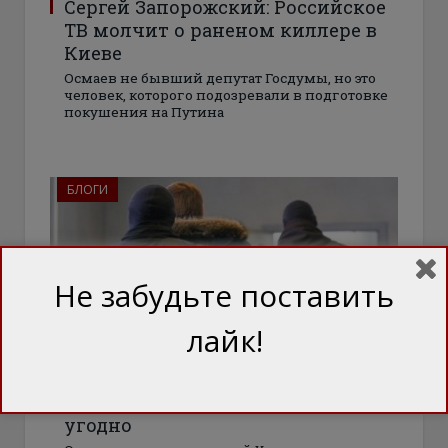
Сергей Запорожский: Российское
ТВ молчит о раненом киллере в
Киеве
Осмаев не бывший депутат Госдумы, но это
человек, которого подозревали в подготовке
покушения на Путина
БЛОГИ
Не забудьте поставить
лайк!
Михаил Подоляк: Кремль понял –
в Киеве можно делать все, что
угодно