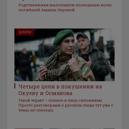
Родственники выполнили последнюю волю
погибшей Амины Окуевой
БЛОГИ
Четыре цели в покушении на
Окуеву и Османова
Такой теракт – плевок в лицо силовикам.
Просто разговорами о русском следе тут уже с
темы не слезешь