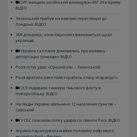
ГУР знищило російський винищувач МіГ-29 в Криму.
ВІДЕО
Зеленський прибув на важливі переговори до
Лондона. ВІДЕО
ЗМІ дізнались, коли Євросоюз визначиться щодо
українців
Україна та Іспанія домовились про взаємну
депортацію громадян. ВІДЕО
Росія готує удар «Орєшніком» – Зеленський
Росія вратила ракетний корабель класу «Каракурт»
ЗСУ підірвали танкери тіньового флоту в
Новоросійську. ВІДЕО
На півдні України звільнено 12 населених пунктів –
Сирський
У СБС пояснили логіку ударів по півночі Росії. ВІДЕО
Україна паралізувала майже половину нафтового
експорту Росії – Reuters