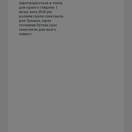
перетворюється в театр
для одного глядача. І
якщо весь 2025 рік
росіяни грали спектакль
для Трампа, зараз
оточення Путіна грає
спектакль для нього
самого