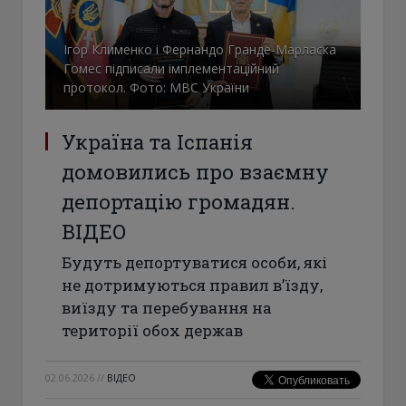
Ігор Клименко і Фернандо Гранде-Марласка
Гомес підписали імплементаційний
протокол. Фото: МВС України
Україна та Іспанія
домовились про взаємну
депортацію громадян.
ВІДЕО
Будуть депортуватися особи, які
не дотримуються правил в’їзду,
виїзду та перебування на
території обох держав
02.06.2026
//
ВІДЕО