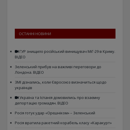
ОСТАННІ НОВИНИ
ГУР знищило російський винищувач МіГ-29 в Криму.
ВІДЕО
Зеленський прибув на важливі переговори до
Лондона. ВІДЕО
ЗМІ дізнались, коли Євросоюз визначиться щодо
українців
Україна та Іспанія домовились про взаємну
депортацію громадян. ВІДЕО
Росія готує удар «Орєшніком» – Зеленський
Росія вратила ракетний корабель класу «Каракурт»