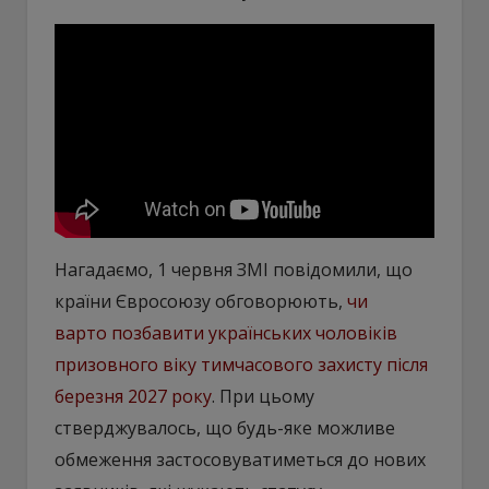
Нагадаємо, 1 червня ЗМІ повідомили, що
країни Євросоюзу обговорюють,
чи
варто позбавити українських чоловіків
призовного віку тимчасового захисту після
березня 2027 року
. При цьому
стверджувалось, що будь-яке можливе
обмеження застосовуватиметься до нових