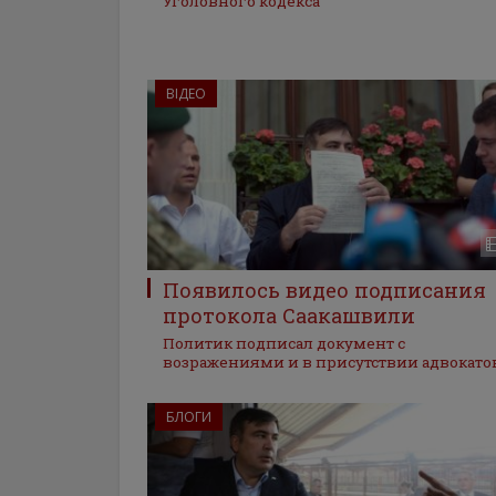
Уголовного кодекса
ВІДЕО
Появилось видео подписания
протокола Саакашвили
Политик подписал документ с
возражениями и в присутствии адвокато
БЛОГИ