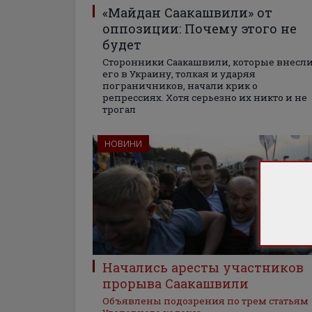
«Майдан Саакашвили» от
оппозиции: Почему этого не
будет
Сторонники Саакашвили, которые внесл
его в Украину, толкая и ударяя
пограничников, начали крик о
репрессиях. Хотя серьезно их никто и не
трогал
НОВИНИ
Начались аресты участников
прорыва Саакашвили
Объявлены подозрения по трем статьям