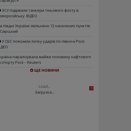
Каракурт»
ЗСУ підірвали танкери тіньового флоту в
оворосійську. ВІДЕО
а півдні України звільнено 12 населених пунктів
 Сирський
У СБС пояснили логіку ударів по півночі Росії.
ІДЕО
країна паралізувала майже половину нафтового
кспорту Росії – Reuters
ЩЕ НОВИНИ
Load...
Загрузка...