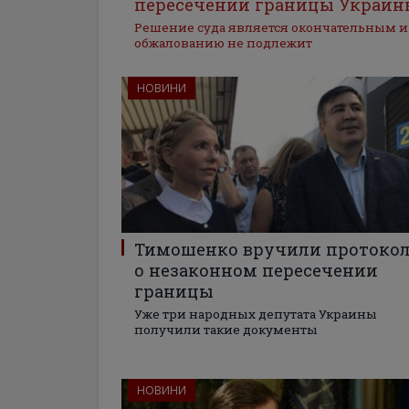
пересечении границы Украин
Решение суда является окончательным и
обжалованию не подлежит
НОВИНИ
Тимошенко вручили протоко
о незаконном пересечении
границы
Уже три народных депутата Украины
получили такие документы
НОВИНИ