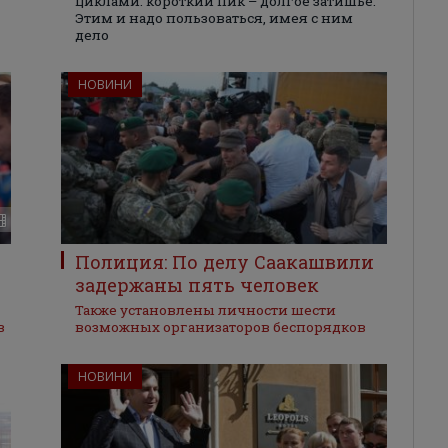
циклами: короткий пик – долгое затишье.
Этим и надо пользоваться, имея с ним
дело
НОВИНИ
Полиция: По делу Саакашвили
задержаны пять человек
Также установлены личности шести
в
возможных организаторов беспорядков
НОВИНИ