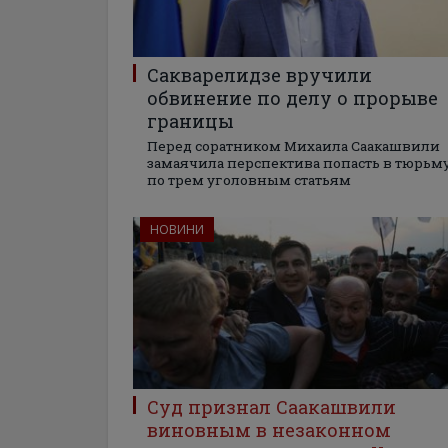
Сакварелидзе вручили
обвинение по делу о прорыве
границы
Перед соратником Михаила Саакашвили
замаячила перспектива попасть в тюрьм
по трем уголовным статьям
НОВИНИ
Суд признал Саакашвили
виновным в незаконном