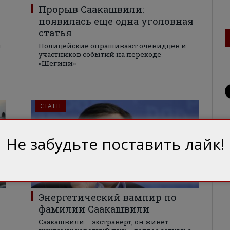
Прорыв Саакашвили:
появилась еще одна уголовная
статья
и
Полицейские опрашивают очевидцев и
участников событий на переходе
«Шегини»
СТАТТІ
Не забудьте поставить лайк!
Энергетический вампир по
фамилии Саакашвили
Саакашвили – экстраверт, он живет