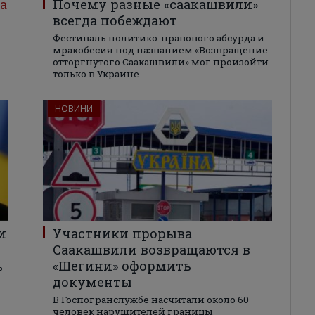
а
Почему разные «саакашвили»
всегда побеждают
Фестиваль политико-правового абсурда и
мракобесия под названием «Возвращение
отторгнутого Саакашвили» мог произойти
только в Украине
НОВИНИ
и
Участники прорыва
Саакашвили возвращаются в
«Шегини» оформить
ь
документы
В Госпогранслужбе насчитали около 60
человек нарушителей границы