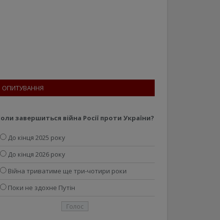
ОПИТУВАННЯ
оли завершиться війна Росії проти України?
До кінця 2025 року
До кінця 2026 року
Війна триватиме ще три-чотири роки
Поки не здохне Путін