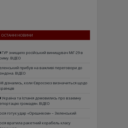
ОСТАННІ НОВИНИ
ГУР знищило російський винищувач МіГ-29 в
риму. ВІДЕО
еленський прибув на важливі переговори до
ондона. ВІДЕО
МІ дізнались, коли Євросоюз визначиться щодо
країнців
Україна та Іспанія домовились про взаємну
епортацію громадян. ВІДЕО
осія готує удар «Орєшніком» – Зеленський
осія вратила ракетний корабель класу