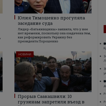
Юлия Тимошенко прогуляла
заседание суда
Лидер «Батькивщины» заявила, что у нее
нет времени, поскольку она озадачена тем,
как реформировать Украину без
у
президента Порошенко
К
НОВИНИ
З
Л
З
у
д
Р
Прорыв Саакашвили: 10
грузинам запретили въезд в
Р