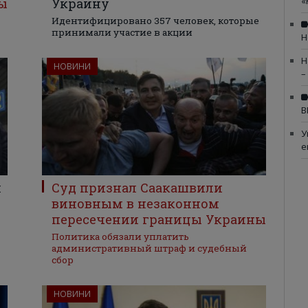
«
ы
Украину
Идентифицировано 357 человек, которые
принимали участие в акции
Н
Н
НОВИНИ
–
В
У
е
л
Суд признал Саакашвили
виновным в незаконном
пересечении границы Украины
Политика обязали уплатить
административный штраф и судебный
сбор
НОВИНИ