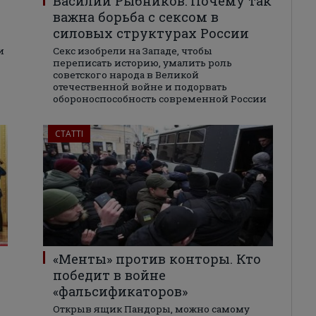
Василий Рыбников: Почему так
важна борьба с сексом в
силовых структурах России
и
Секс изобрели на Западе, чтобы
переписать историю, умалить роль
советского народа в Великой
отечественной войне и подорвать
обороноспособность современной России
СТАТТІ
«Менты» против конторы. Кто
победит в войне
«фальсификаторов»
Открыв ящик Пандоры, можно самому