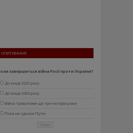
ОПИТУВАННЯ
оли завершиться війна Росії проти України?
До кінця 2025 року
До кінця 2026 року
Війна триватиме ще три-чотири роки
Поки не здохне Путін