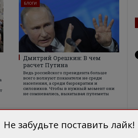
БЛОГИ
Дмитрий Орешкин: В чем
расчет Путина
Ведь российского президента больше
всего волнуют показатели не среди
а
населения, а среди бюрократии и
силовиков. Чтобы в нужный момент они
т
не сомневались, выкатывая пулеметы
БЛОГИ
Не забудьте поставить лайк!