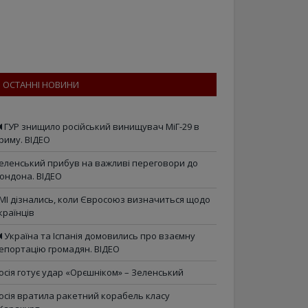
ОСТАННІ НОВИНИ
ГУР знищило російський винищувач МіГ-29 в
риму. ВІДЕО
еленський прибув на важливі переговори до
ондона. ВІДЕО
МІ дізнались, коли Євросоюз визначиться щодо
країнців
Україна та Іспанія домовились про взаємну
епортацію громадян. ВІДЕО
осія готує удар «Орєшніком» – Зеленський
осія вратила ракетний корабель класу