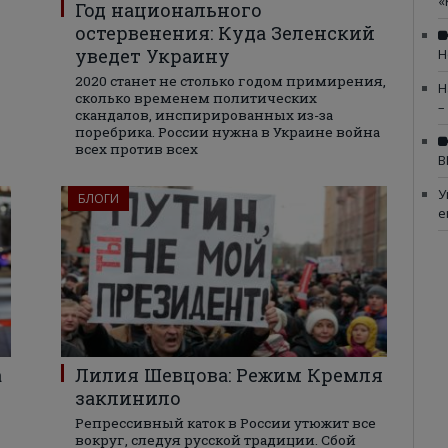
«
Год национального
остервенения: Куда Зеленский
уведет Украину
Н
2020 станет не столько годом примирения,
Н
сколько временем политических
–
скандалов, инспирированных из-за
поребрика. России нужна в Украине война
всех против всех
В
У
БЛОГИ
е
а
Лилия Шевцова: Режим Кремля
заклинило
Репрессивный каток в России утюжит все
вокруг, следуя русской традиции. Сбой