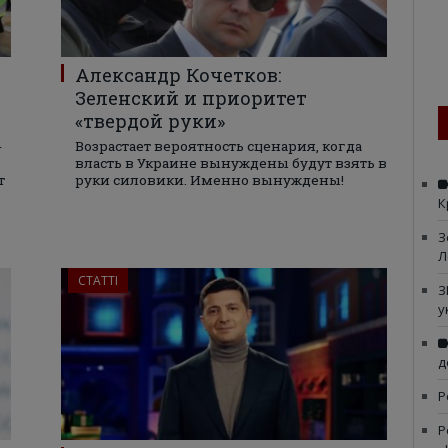
Александр Кочетков:
Зеленский и приоритет
«твердой руки»
-
Возрастает вероятность сценария, когда
власть в Украине вынуждены будут взять в
т
руки силовики. Именно вынуждены!
К
З
Л
СТАТТІ
З
у
д
Р
Р