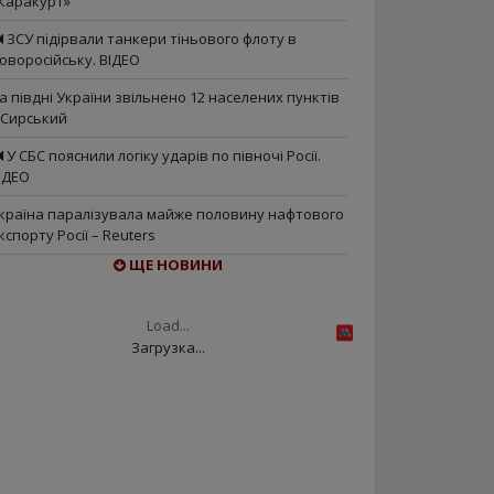
Каракурт»
ЗСУ підірвали танкери тіньового флоту в
оворосійську. ВІДЕО
а півдні України звільнено 12 населених пунктів
 Сирський
У СБС пояснили логіку ударів по півночі Росії.
ІДЕО
країна паралізувала майже половину нафтового
кспорту Росії – Reuters
ЩЕ НОВИНИ
Load...
Загрузка...