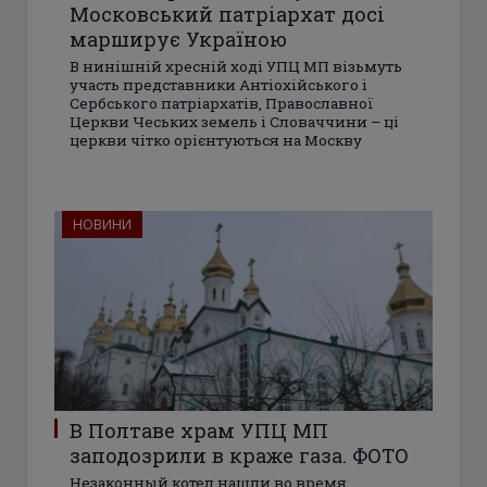
Московський патріархат досі
марширує Україною
В нинішній хресній ході УПЦ МП візьмуть
участь представники Антіохійського і
Сербського патріархатів, Православної
Церкви Чеських земель і Словаччини – ці
церкви чітко орієнтуються на Москву
НОВИНИ
В Полтаве храм УПЦ МП
заподозрили в краже газа. ФОТО
Незаконный котел нашли во время