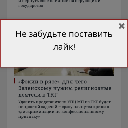
и вернуть свое влияние на верующих и
государство
СТАТТІ
Не забудьте поставить
лайк!
«Фокин в рясе»: Для чего
Зеленскому нужны религиозные
деятели в ТКГ
Удалить представителя УПЦ МП из ТКГ будет
непростой задачей – сразу начнутся крики о
«дискриминации по конфессиональному
признаку»