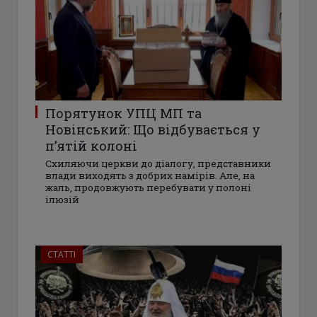
Порятунок УПЦ МП та
Новінський: Що відбувається у
п’ятій колоні
Схиляючи церкви до діалогу, представники
влади виходять з добрих намірів. Але, на
жаль, продовжують перебувати у полоні
ілюзій
СТАТТІ