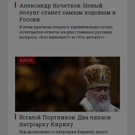
Александр Кочетков: Новый
лозунг станет самым ходовым в
России
В этом кратком лозунге удивительно точно
сочетаются ответы на два главных русских
вопроса: «Кто виноват?» и «Что делать?»
БЛОГИ
Віталій Портников: Два ляпаси
патріарху Кирилу
Від московского патріарха Кирила, цього