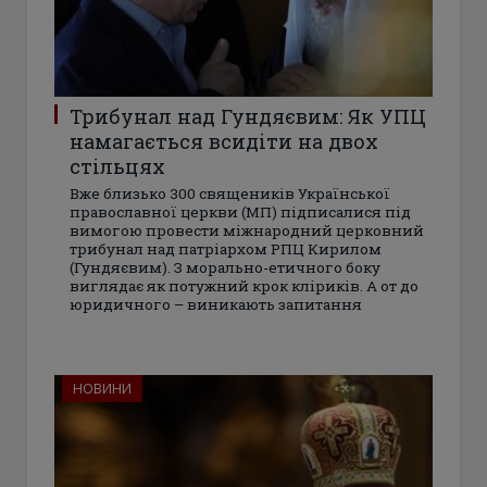
Трибунал над Гундяєвим: Як УПЦ
намагається всидіти на двох
стільцях
Вже близько 300 священиків Української
православної церкви (МП) підписалися під
вимогою провести міжнародний церковний
трибунал над патріархом РПЦ Кирилом
(Гундяєвим). З морально-етичного боку
виглядає як потужний крок кліриків. А от до
юридичного – виникають запитання
НОВИНИ