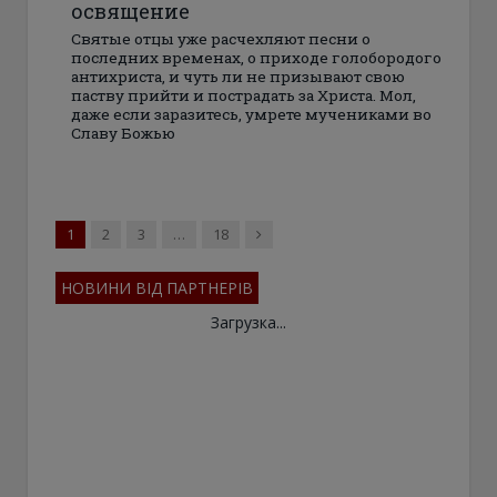
освящение
Святые отцы уже расчехляют песни о
последних временах, о приходе голобородого
антихриста, и чуть ли не призывают свою
паству прийти и пострадать за Христа. Мол,
даже если заразитесь, умрете мучениками во
Славу Божью
Next
1
2
3
…
18
НОВИНИ ВІД ПАРТНЕРІВ
Загрузка...