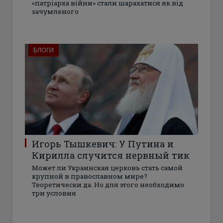
«патріарха війни» стали шарахатися як від
зачумленого
БЛОГИ
Игорь Тышкевич: У Путина и
Кирилла случится нервный тик
Может ли Украинская церковь стать самой
крупной в православном мире?
Теоретически да. Но для этого необходимо
три условия