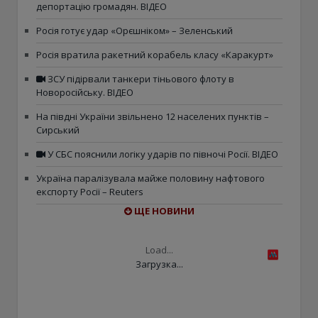
депортацію громадян. ВІДЕО
Росія готує удар «Орєшніком» – Зеленський
Росія вратила ракетний корабель класу «Каракурт»
ЗСУ підірвали танкери тіньового флоту в
Новоросійську. ВІДЕО
На півдні України звільнено 12 населених пунктів –
Сирський
У СБС пояснили логіку ударів по півночі Росії. ВІДЕО
Україна паралізувала майже половину нафтового
експорту Росії – Reuters
ЩЕ НОВИНИ
Load...
Загрузка...