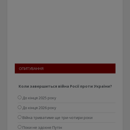
ОПИТУВАННЯ
Коли завершиться війна Росії проти України?
До кінця 2025 року
До кінця 2026 року
Війна триватиме ще три-чотири роки
Поки не здохне Путін