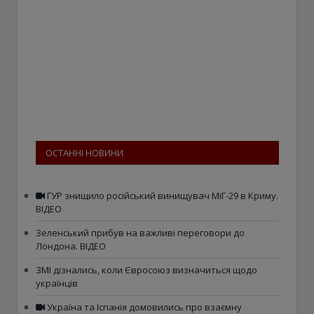
ОСТАННІ НОВИНИ
ГУР знищило російський винищувач МіГ-29 в Криму.
ВІДЕО
Зеленський прибув на важливі переговори до
Лондона. ВІДЕО
ЗМІ дізнались, коли Євросоюз визначиться щодо
українців
Україна та Іспанія домовились про взаємну