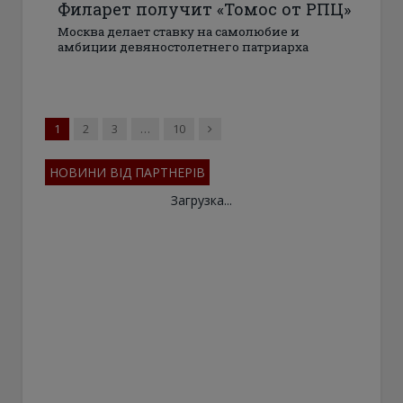
Филарет получит «Томос от РПЦ»
Москва делает ставку на самолюбие и
амбиции девяностолетнего патриарха
Next
1
2
3
…
10
НОВИНИ ВІД ПАРТНЕРІВ
Загрузка...