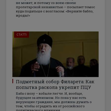
не может, и потому со всею своею
пролетарской ненавистью – посылает томос
куда подальше с возгласом: «Верните бабло,
ироды!»
СТАТТІ
Подметный собор Филарета: Как
попытка раскола укрепит ПЦУ
Баба с возу – кобыле легче. И, вообще,
будущее за атеизмом. Но пока у нас есть
верующие граждане, мы должны думать о
том, чтобы оградить их от российского
политического влияния