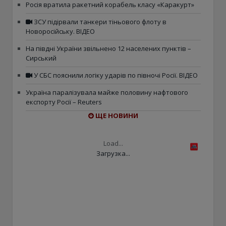
Росія вратила ракетний корабель класу «Каракурт»
ЗСУ підірвали танкери тіньового флоту в
Новоросійську. ВІДЕО
На півдні України звільнено 12 населених пунктів –
Сирський
У СБС пояснили логіку ударів по півночі Росії. ВІДЕО
Україна паралізувала майже половину нафтового
експорту Росії – Reuters
ЩЕ НОВИНИ
Load...
Загрузка...