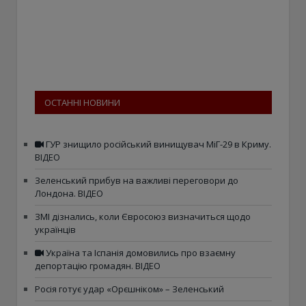
ОСТАННІ НОВИНИ
ГУР знищило російський винищувач МіГ-29 в Криму.
ВІДЕО
Зеленський прибув на важливі переговори до
Лондона. ВІДЕО
ЗМІ дізнались, коли Євросоюз визначиться щодо
українців
Україна та Іспанія домовились про взаємну
депортацію громадян. ВІДЕО
Росія готує удар «Орєшніком» – Зеленський