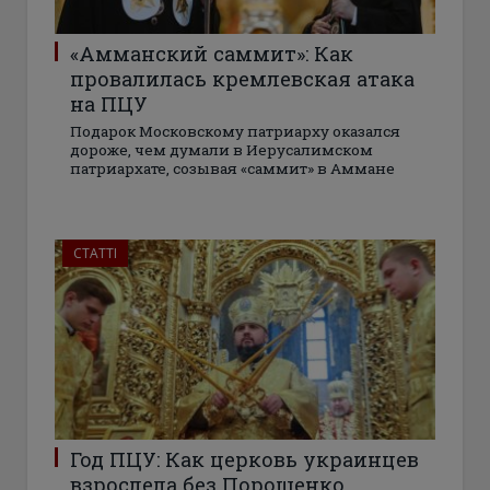
«Амманский саммит»: Как
провалилась кремлевская атака
на ПЦУ
Подарок Московскому патриарху оказался
дороже, чем думали в Иерусалимском
патриархате, созывая «саммит» в Аммане
СТАТТІ
Год ПЦУ: Как церковь украинцев
взрослела без Порошенко