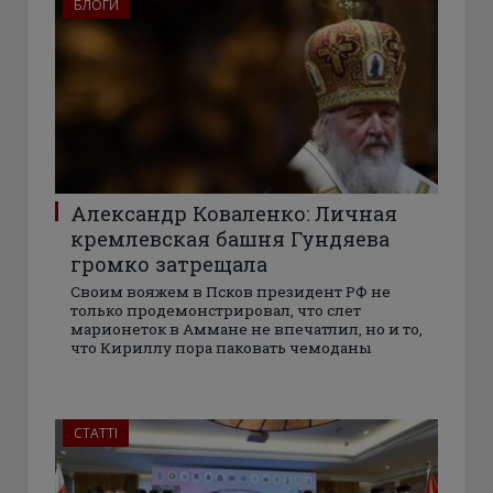
БЛОГИ
Александр Коваленко: Личная
кремлевская башня Гундяева
громко затрещала
Своим вояжем в Псков президент РФ не
только продемонстрировал, что слет
марионеток в Аммане не впечатлил, но и то,
что Кириллу пора паковать чемоданы
СТАТТІ