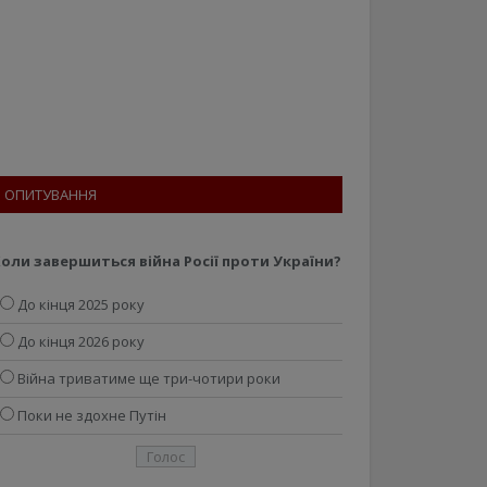
ОПИТУВАННЯ
оли завершиться війна Росії проти України?
До кінця 2025 року
До кінця 2026 року
Війна триватиме ще три-чотири роки
Поки не здохне Путін