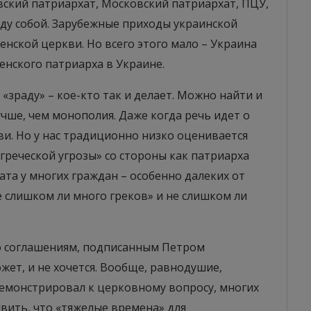
евский патриархат, Московский патриархат, ПЦУ,
жду собой. Зарубежные приходы украинской
нской церкви. Но всего этого мало – Украина
енского патриарха в Украине.
«зраду» – кое-кто так и делает. Можно найти и
чше, чем монополия. Даже когда речь идет о
ви. Но у нас традиционно низко оценивается
«греческой угрозы» со стороны как патриарха
ата у многих граждан – особенно далеких от
 слишком ли много греков» и не слишком ли
о соглашениям, подписанным Петром
ет, и не хочется. Вообще, равнодушие,
демонстрировал к церковному вопросу, многих
явить, что «тяжелые времена» для