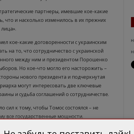
стратегические партнеры, имевшие кое-какие
ь, что и насколько изменилось в их прежних
 лица».
Н
мел кое-какие договоренности с украинским
ть на то, что сотрудничество с украинской
Н
анного между ним и президентом Порошенко
ыборов. Но кое-что могло его насторожить –
 стороны нового президента и подчеркнутая
триарха могут интересовать две ключевые
аины и судьба соглашений о сотрудничестве.
сил к тому, чтобы Томос состоялся – не
ому все государственные мощности.
ления молодой церковной структуры она также
Не забудьте поставить лайк!
поддержкой со стороны государственной власти.