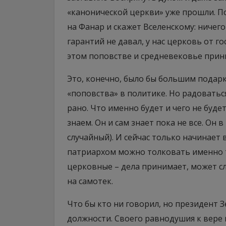
«канонической церкви» уже прошли. По
на Фанар и скажет Вселенскому: ничег
гарантий не давал, у нас церковь от го
этом поповстве и средневековье прини
Это, конечно, было бы большим подарко
«поповства» в политике. Но радоваться
рано. Что именно будет и чего не буде
знаем. Он и сам знает пока не все. Он 
случайный). И сейчас только начинает 
патриархом можно толковать именно так
церковные – дела принимает, может сл
на самотек.
Что бы кто ни говорил, но президент З
должности. Своего равнодушия к вере 