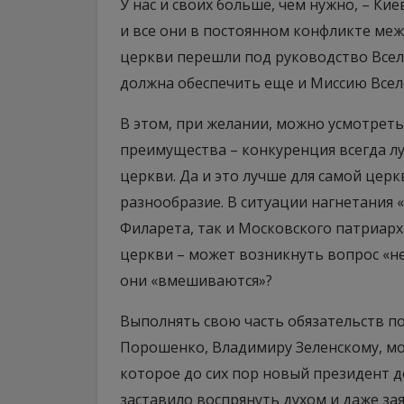
У нас и своих больше, чем нужно, – Ки
и все они в постоянном конфликте ме
церкви перешли под руководство Вселе
должна обеспечить еще и Миссию Всел
В этом, при желании, можно усмотреть 
преимущества – конкуренция всегда лу
церкви. Да и это лучше для самой церк
разнообразие. В ситуации нагнетания 
Филарета, так и Московского патриарх
церкви – может возникнуть вопрос «не
они «вмешиваются»?
Выполнять свою часть обязательств п
Порошенко, Владимиру Зеленскому, мож
которое до сих пор новый президент 
заставило воспрянуть духом и даже за