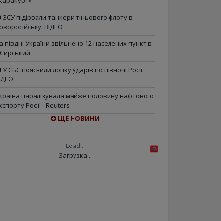
Каракурт»
ЗСУ підірвали танкери тіньового флоту в
оворосійську. ВІДЕО
а півдні України звільнено 12 населених пунктів
 Сирський
У СБС пояснили логіку ударів по півночі Росії.
ІДЕО
країна паралізувала майже половину нафтового
кспорту Росії – Reuters
ЩЕ НОВИНИ
Load...
Загрузка...