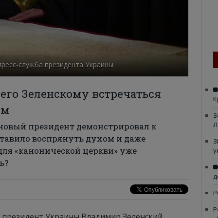
пресс-служба президента Украины
чего Зеленскому встречаться
К
ом
З
Л
 новый президент демонстрировал к
ставило воспрянуть духом и даже
З
 для «канонической церкви» уже
у
ь?
д
Р
Р
ю президент Украины Владимир Зеленский