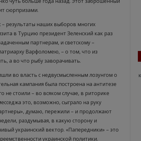
ко чуть больше года назад. Этот заброшенный
ит сюрпризами.
х – результаты наших выборов многих
визита в Турцию президент Зеленский как раз
задаченным партнерам, и светскому –
патриарху Варфоломею, – о том, что из
ь, а во что рыбу заворачивать.
ишли во власть с недвусмысленным лозунгом о
К
рательная кампания была построена на антитезе
 не стоили – во всяком случае, в риторике
есседжа это, возможно, сыграло на руку
артнеры», думаю, пережили – и продолжают
недели, раздумывая, в какую сторону и
чивый украинский вектор. «Папередники» – это
о преемственности украинской политики.