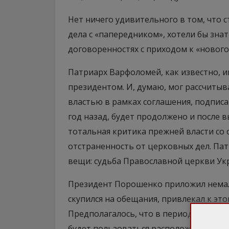
Нет ничего удивительного в том, что 
дела с «папередником», хотели бы знат
договоренностях с приходом к «нового
Патриарх Варфоломей, как известно, и
президентом. И, думаю, мог рассчитыва
властью в рамках соглашения, подпис
год назад, будет продолжено и после в
тотальная критика прежней власти со
отстраненность от церковных дел. Па
вещи: судьба Православной церкви Укр
Президент Порошенко приложил немало 
скупился на обещания, привлекал к эт
Предполагалось, что в период станов
будет пользоваться расположением и 