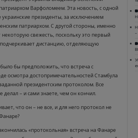
«
 патриархом Варфоломеем. Эта новость, с одной
е украинские президенты, за исключением
Н
ленским патриархом. С другой стороны, именно
Н
–
ет некоторую свежесть, поскольку это первый
и подчеркивает дистанцию, отделяющую
В
У
е
было бы предположить, что встреча с
оде осмотра достопримечательностей Стамбула
 заданной президентским протоколом. Все
 делал – и сами знаете, чем он кончил.
ает, что он – не все, и для него протокол не
 Фанаре?
закончилась «протокольная» встреча на Фанаре