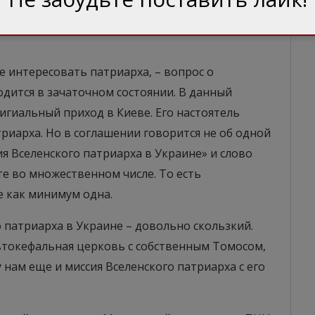
момент – поддержка украинской автокефальной
 интересовать патриарха, – вопрос о
одится в зачаточном состоянии. В данный
гиальный приход в Киеве. Его настоятель
триарха. Но в соглашении говорится не об одной
ия Вселенского патриарха в Украине» и слово
е во множественном числе. То есть
е как минимум одна.
 патриарха в Украине – довольно скользкий.
автокефальная церковь с собственным Томосом,
у нам еще и миссия Вселенского патриарха с его