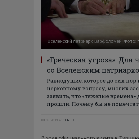
Вселенский патриарх Варфоломей. Фото: 
«Греческая угроза»: Для 
со Вселенским патриарх
Равнодушие, которое до сих пор
церковному вопросу, многих за
заявить, что «тяжелые времена»
прошли. Почему бы не помечтат
08.08.2019
//
СТАТТІ
В ходе официального визита в Турци