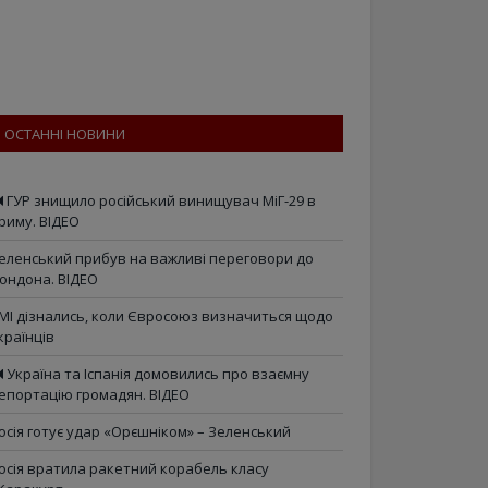
ОСТАННІ НОВИНИ
ГУР знищило російський винищувач МіГ-29 в
риму. ВІДЕО
еленський прибув на важливі переговори до
ондона. ВІДЕО
МІ дізнались, коли Євросоюз визначиться щодо
країнців
Україна та Іспанія домовились про взаємну
епортацію громадян. ВІДЕО
осія готує удар «Орєшніком» – Зеленський
осія вратила ракетний корабель класу