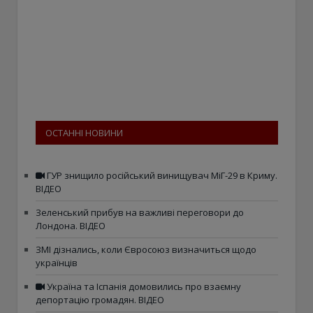
ОСТАННІ НОВИНИ
ГУР знищило російський винищувач МіГ-29 в Криму.
ВІДЕО
Зеленський прибув на важливі переговори до
Лондона. ВІДЕО
ЗМІ дізнались, коли Євросоюз визначиться щодо
українців
Україна та Іспанія домовились про взаємну
депортацію громадян. ВІДЕО