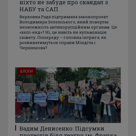
ніхто не забуде про скандал з
НАБУ та САП
Верховна Рада підтримала законопроект
Володимира Зеленського, який повертає
незалежність антикорупційним органам. Це
«хепі-енд»? Ні, це навіть не кульмінація
сюжету. Попереду – головна інтрига: як
розвиватимуться справи Міндіча і
Чернишова?
БЛОГИ
Вадим Денисенко: Підсумки
протестів біля театру ім. Франка