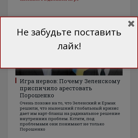
СТАТТІ
Не забудьте поставить
лайк!
Игра нервов: Почему Зеленскому
приспичило арестовать
Порошенко
Очень похоже на то, что Зеленский и Ермак
решили, что нынешний глобальный кризис
дает им карт-бланш на радикальное решение
внутренних проблем. Кстати, под
проблемами они понимают не только
Порошенко