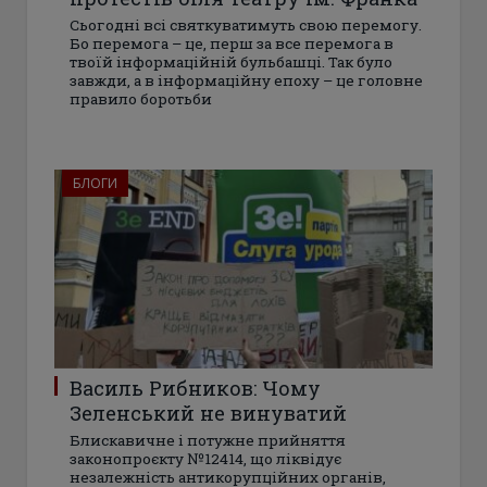
Сьогодні всі святкуватимуть свою перемогу.
Бо перемога – це, перш за все перемога в
твоїй інформаційній бульбашці. Так було
завжди, а в інформаційну епоху – це головне
правило боротьби
БЛОГИ
Василь Рибников: Чому
Зеленський не винуватий
Блискавичне і потужне прийняття
законопроєкту №12414, що ліквідує
незалежність антикорупційних органів,