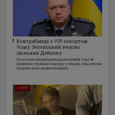
Контрабанда з VIP-ескортом:
Чому Зеленський вчасно
звільнив Дейнеку
Ексголова Держприкордонслужби Сергій
Дейнеко отримав підозру у справі, яка зачіпає
широке коло можновладців
СТАТТІ