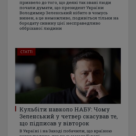
призвело до того, що деякі так звані люди
почали думати, що президент України
Володимир Зеленський нібито в чомусь
винен, а це неможливо, подивіться тільки на
бородату сивину цієї несправедливо
оббріханої людини
СТАТТІ
Кульбіти навколо НАБУ: Чому
Зеленський у четвер скасував те,
що підписав у вівторок
В Україні і на Заході побачили, що країною
керує людина, яка на сьомому (!) році