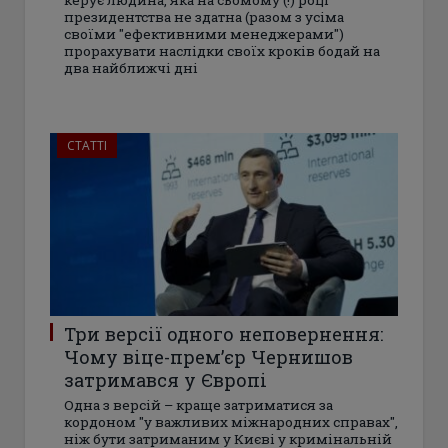
президентства не здатна (разом з усіма
своїми "ефективними менеджерами")
прорахувати наслідки своїх кроків бодай на
два найближчі дні
СТАТТІ
Три версії одного неповернення:
Чому віце-прем’єр Чернишов
затримався у Європі
Одна з версій – краще затриматися за
кордоном "у важливих міжнародних справах",
ніж бути затриманим у Києві у кримінальній