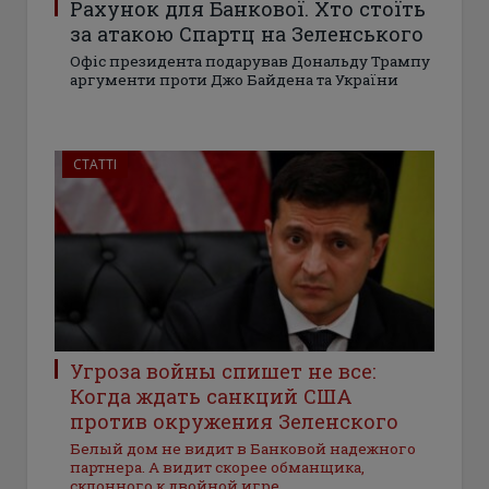
Рахунок для Банкової. Хто стоїть
за атакою Спартц на Зеленського
Офіс президента подарував Дональду Трампу
аргументи проти Джо Байдена та України
СТАТТІ
Угроза войны спишет не все:
Когда ждать санкций США
против окружения Зеленского
Белый дом не видит в Банковой надежного
партнера. А видит скорее обманщика,
склонного к двойной игре