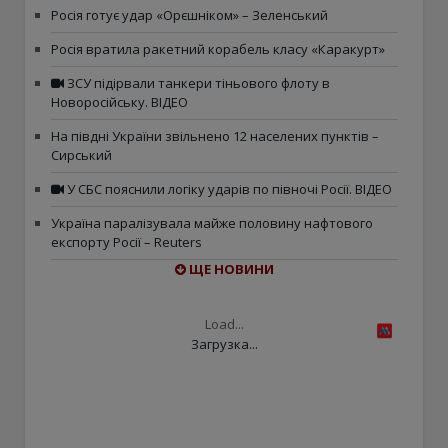
Росія готує удар «Орєшніком» – Зеленський
Росія вратила ракетний корабель класу «Каракурт»
ЗСУ підірвали танкери тіньового флоту в
Новоросійську. ВІДЕО
На півдні України звільнено 12 населених пунктів –
Сирський
У СБС пояснили логіку ударів по півночі Росії. ВІДЕО
Україна паралізувала майже половину нафтового
експорту Росії – Reuters
ЩЕ НОВИНИ
Load...
Загрузка...