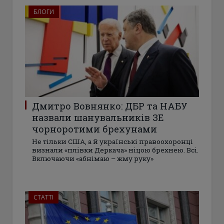
БЛОГИ
Дмитро Вовнянко: ДБР та НАБУ
назвали шанувальників ЗЕ
чорноротими брехунами
Не тільки США, а й українські правоохоронці
визнали «плівки Деркача» ніцою брехнею. Всі.
Включаючи «абнімаю – жму руку»
СТАТТІ