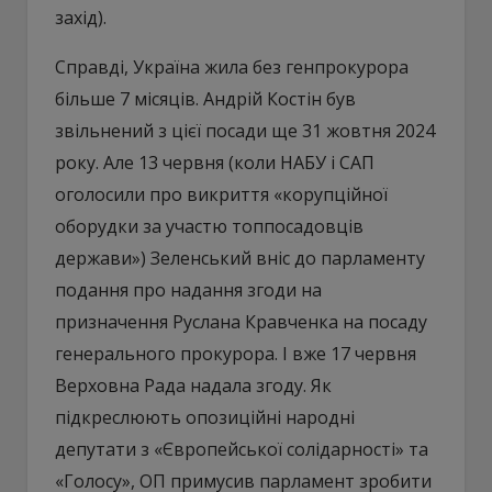
захід).
Справді, Україна жила без генпрокурора
більше 7 місяців. Андрій Костін був
звільнений з цієї посади ще 31 жовтня 2024
року. Але 13 червня (коли НАБУ і САП
оголосили про викриття «корупційної
оборудки за участю топпосадовців
держави») Зеленський вніс до парламенту
подання про надання згоди на
призначення Руслана Кравченка на посаду
генерального прокурора. І вже 17 червня
Верховна Рада надала згоду. Як
підкреслюють опозиційні народні
депутати з «Європейської солідарності» та
«Голосу», ОП примусив парламент зробити