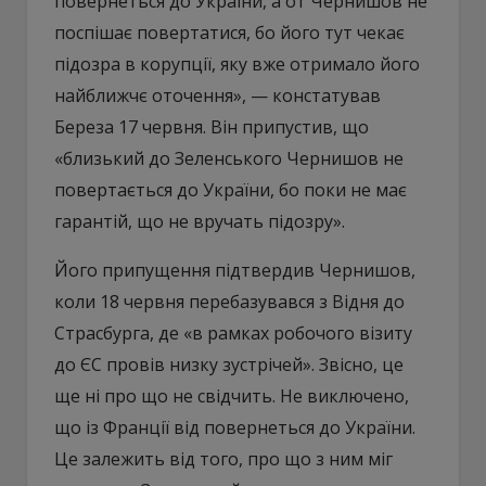
повернеться до України, а от Чернишов не
поспішає повертатися, бо його тут чекає
підозра в корупції, яку вже отримало його
найближчє оточення», — констатував
Береза 17 червня. Він припустив, що
«близький до Зеленського Чернишов не
повертається до України, бо поки не має
гарантій, що не вручать підозру».
Його припущення підтвердив Чернишов,
коли 18 червня перебазувався з Відня до
Страсбурга, де «в рамках робочого візиту
до ЄС провів низку зустрічей». Звісно, це
ще ні про що не свідчить. Не виключено,
що із Франції від повернеться до України.
Це залежить від того, про що з ним міг