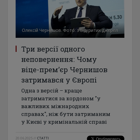
Олексій Чернишов. Фото: з відкритих джерел
Три версії одного
неповернення: Чому
віце-прем’єр Чернишов
затримався у Європі
Одна з версій – краще
затриматися за кордоном "у
важливих міжнародних
справах", ніж бути затриманим
у Києві у кримінальній справі
20.06.2025
//
СТАТТІ