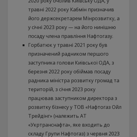
2020 року очолив Київську ОДА, у
травні 2022 року Кабмін призначив
його держсекретарем Мінрозвитку, а
у січні 2023 року — на його нинішню
посаду члена правління Нафтогазу.
Горбатюк у травні 2021 року був
призначений радником першого
заступника голови Київської ОДА, з
березня 2022 року обіймав посаду
радника міністра розвитку громад та
територій, з січня 2023 року
працював заступником директора з
розвитку бізнесу у ТОВ «Нафтогаз Ойл
Трейдінг» (належить АТ
«Укртранснафта», яке входить до
складу Групи Нафтогаз) з червня 2023