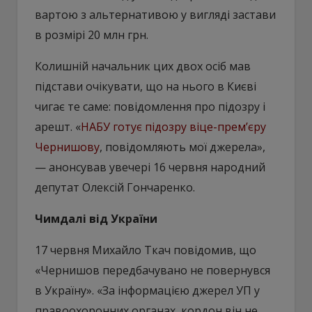
вартою з альтернативою у вигляді застави
в розмірі 20 млн грн.
Колишній начальник цих двох осіб мав
підстави очікувати, що на нього в Києві
чигає те саме: повідомлення про підозру і
арешт. «
НАБУ готує підозру віце-премʼєру
Чернишову
, повідомляють мої джерела»,
— анонсував увечері 16 червня народний
депутат Олексій Гончаренко.
Чимдалі від України
17 червня Михайло Ткач повідомив, що
«Чернишов передбачувано не повернувся
в Україну». «За інформацією джерел УП у
правоохоронних органах, кордон він не