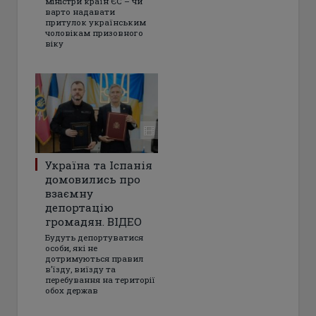
міністри країн ЄС – чи
варто надавати
притулок українським
чоловікам призовного
віку
Україна та Іспанія
домовились про
взаємну
депортацію
громадян. ВІДЕО
Будуть депортуватися
особи, які не
дотримуються правил
в’їзду, виїзду та
перебування на території
обох держав