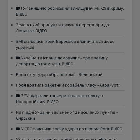
ГУР знищило російський винищувач МіГ-29 в Криму.
ВІДЕО
Зеленський прибув на важливі переговори до
Лондона. ВІДЕО
ЗМІ дізнались, коли Євросоюз визначиться щодо
українців
Україна та Іспанія домовились про взаємну
депортацію громадян. ВІДЕО
Росія готує удар «Орєшніком» – Зеленський
Росія вратила ракетний корабель класу «Каракурт»
ЗСУ підірвали танкери тіньового флоту в
Новоросійську. ВІДЕО
На півдні України звільнено 12 населених пунктів –
Сирський
У СБС пояснили логіку ударів по півночі Росії. ВІДЕО
Україна паралізувала майже половину нафтового