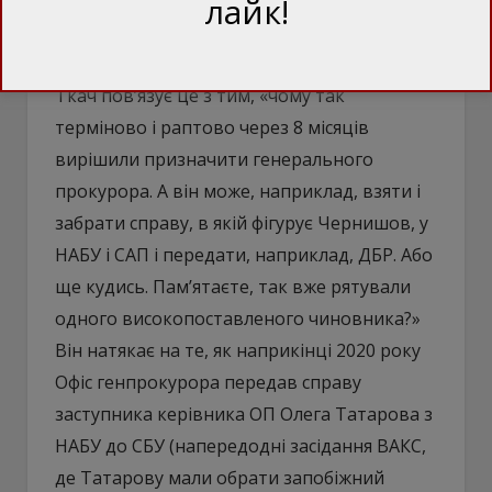
лайк!
історію з використанням гвинтокрилів
ДСНС та військових».
Ткач пов’язує це з тим, «чому так
терміново і раптово через 8 місяців
вирішили призначити генерального
прокурора. А він може, наприклад, взяти і
забрати справу, в якій фігурує Чернишов, у
НАБУ і САП і передати, наприклад, ДБР. Або
ще кудись. Памʼятаєте, так вже рятували
одного високопоставленого чиновника?»
Він натякає на те, як наприкінці 2020 року
Офіс генпрокурора передав справу
заступника керівника ОП Олега Татарова з
НАБУ до СБУ (напередодні засідання ВАКС,
де Татарову мали обрати запобіжний