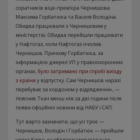
соратників віце-премʼєра Чернишова
Максима Горбатюка та Василя Володіна.
Обидва працювали з Чернишовим у
міністерстві. Обидва перейшли працювати
у Нафтогаз, коли Нафтогаз очолив
Чернишов. Причому Горбатюка, за
інформацією джерел УП у правоохоронних
органах,
було затримано при спробі виїзду
з країни
у відпустку. Сам Чернишов наразі
перебуває за кордоном у відрядженні», —
пояснив Ткач менш ніж за дві години після
появи офіційної новини від НАБУ і САП.
Тут варто зазначити, що усі троє —
Чернишов, Володін і Горбатюк — пройшли
через Київську облдержадміністрацію,