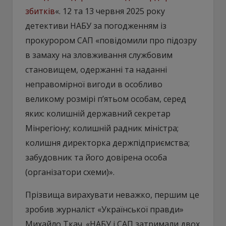
збитків
«. 12 та 13 червня 2025 року
детективи НАБУ за погодженням із
прокурором САП «повідомили про підозру
в замаху на зловживання службовим
становищем, одержанні та наданні
неправомірної вигоди в особливо
великому розмірі п’ятьом особам, серед
яких: колишній державний секретар
Мінрегіону; колишній радник міністра;
колишня директорка держпідприємства;
забудовник та його довірена особа
(організатори схеми)».
Прізвища вирахувати неважко, першим це
зробив журналіст «Української правди»
Михайло Ткач. «НАБУ і САП затримали двох