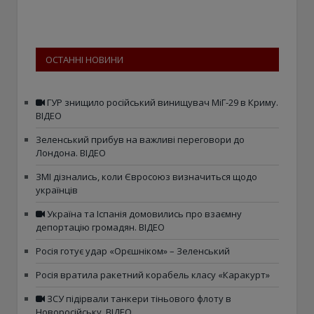
ОСТАННІ НОВИНИ
ГУР знищило російський винищувач МіГ-29 в Криму.
ВІДЕО
Зеленський прибув на важливі переговори до
Лондона. ВІДЕО
ЗМІ дізнались, коли Євросоюз визначиться щодо
українців
Україна та Іспанія домовились про взаємну
депортацію громадян. ВІДЕО
Росія готує удар «Орєшніком» – Зеленський
Росія вратила ракетний корабель класу «Каракурт»
ЗСУ підірвали танкери тіньового флоту в
Новоросійську. ВІДЕО