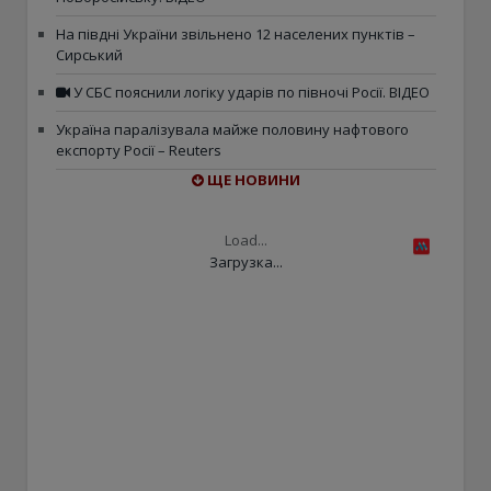
На півдні України звільнено 12 населених пунктів –
Сирський
У СБС пояснили логіку ударів по півночі Росії. ВІДЕО
Україна паралізувала майже половину нафтового
експорту Росії – Reuters
ЩЕ НОВИНИ
Load...
Загрузка...