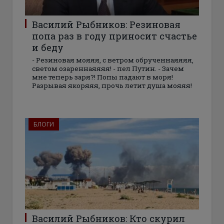
Василий Рыбников: Резиновая
попа раз в году приносит счастье
и беду
- Резиновая мояяя, с ветром обрученнаяяяя,
светом озареннаяяяя! - пел Путин. - Зачем
мне теперь заря?! Попы падают в моря!
Разрывая якоряяя, прочь летит душа мояяя!
БЛОГИ
Василий Рыбников: Кто скурил