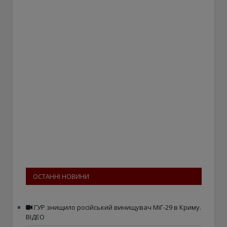
ОСТАННІ НОВИНИ
ГУР знищило російський винищувач МіГ-29 в Криму.
ВІДЕО