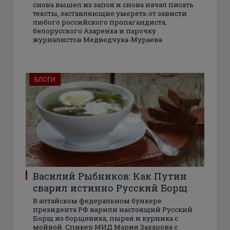
снова вышел из запоя и снова начал писать
тексты, заставляющие умереть от зависти
любого российского пропагандиста,
белорусского Азаренка и парочку
журналистов Медведчука-Мураева
БЛОГИ
Василий Рыбников: Как Путин
сварил истинно Русский Борщ
В алтайском федеральном бункере
президента РФ варили настоящий Русский
Борщ из борщевика, пырея и курника с
мойвой. Спикер МИД Мария Захарова с