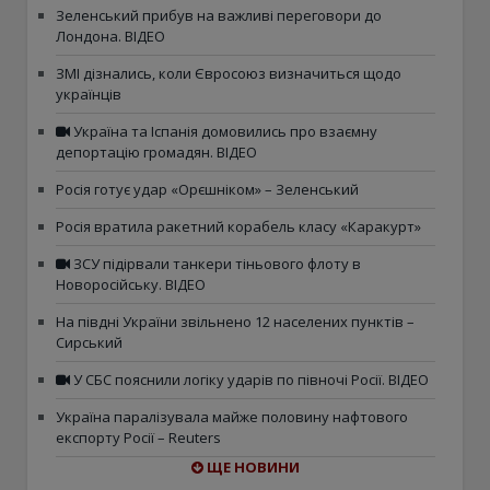
Зеленський прибув на важливі переговори до
Лондона. ВІДЕО
ЗМІ дізнались, коли Євросоюз визначиться щодо
українців
Україна та Іспанія домовились про взаємну
депортацію громадян. ВІДЕО
Росія готує удар «Орєшніком» – Зеленський
Росія вратила ракетний корабель класу «Каракурт»
ЗСУ підірвали танкери тіньового флоту в
Новоросійську. ВІДЕО
На півдні України звільнено 12 населених пунктів –
Сирський
У СБС пояснили логіку ударів по півночі Росії. ВІДЕО
Україна паралізувала майже половину нафтового
експорту Росії – Reuters
ЩЕ НОВИНИ