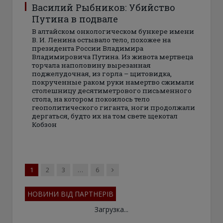
Василий Рыбников: Убийство
Путина в подвале
В алтайском онкологическом бункере имени
В. И. Ленина остывало тело, похожее на
президента России Владимира
Владимировича Путина. Из живота мертвеца
торчала наполовину вырезанная
поджелудочная, из горла – щитовидка,
покрученные раком руки намертво сжимали
столешницу десятиметрового письменного
стола, на котором покоилось тело
геополитического гиганта, ноги продолжали
дергаться, будто их на том свете щекотал
Кобзон
Next
1
2
3
…
6
НОВИНИ ВІД ПАРТНЕРІВ
Загрузка...