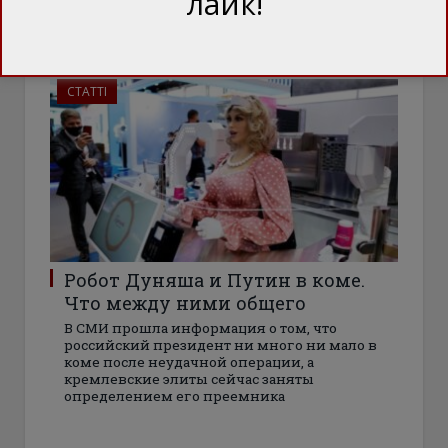
лайк!
«ястреба» российского режима
СТАТТІ
Робот Дуняша и Путин в коме.
Что между ними общего
В СМИ прошла информация о том, что
российский президент ни много ни мало в
коме после неудачной операции, а
кремлевские элиты сейчас заняты
определением его преемника