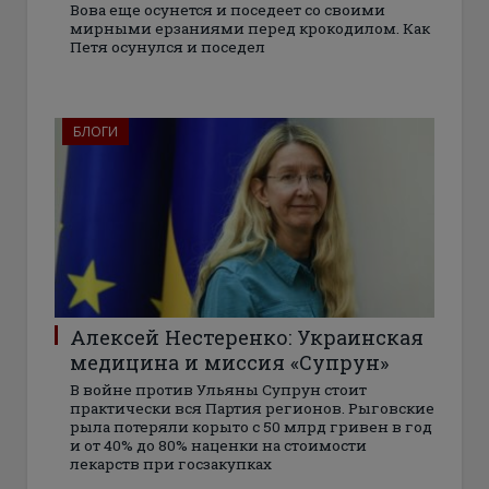
Вова еще осунется и поседеет со своими
мирными ерзаниями перед крокодилом. Как
Петя осунулся и поседел
БЛОГИ
Алексей Нестеренко: Украинская
медицина и миссия «Супрун»
В войне против Ульяны Супрун стоит
практически вся Партия регионов. Рыговские
рыла потеряли корыто с 50 млрд гривен в год
и от 40% до 80% наценки на стоимости
лекарств при госзакупках