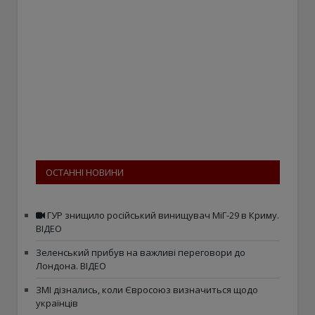
ОСТАННІ НОВИНИ
ГУР знищило російський винищувач МіГ-29 в Криму.
ВІДЕО
Зеленський прибув на важливі переговори до
Лондона. ВІДЕО
ЗМІ дізнались, коли Євросоюз визначиться щодо
українців