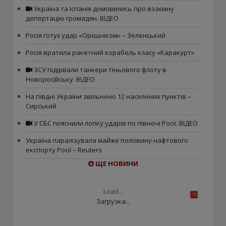
Україна та Іспанія домовились про взаємну
депортацію громадян. ВІДЕО
Росія готує удар «Орєшніком» – Зеленський
Росія вратила ракетний корабель класу «Каракурт»
ЗСУ підірвали танкери тіньового флоту в
Новоросійську. ВІДЕО
На півдні України звільнено 12 населених пунктів –
Сирський
У СБС пояснили логіку ударів по півночі Росії. ВІДЕО
Україна паралізувала майже половину нафтового
експорту Росії – Reuters
ЩЕ НОВИНИ
Load...
Загрузка...