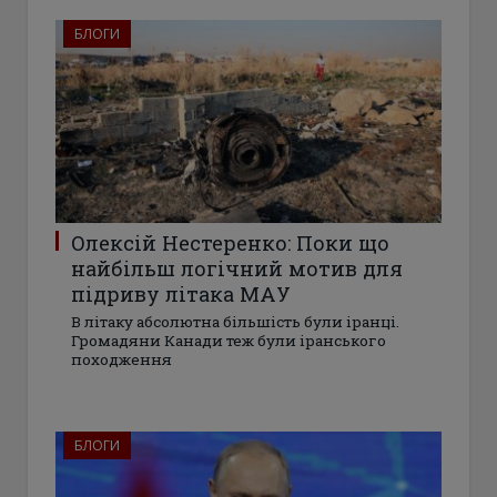
БЛОГИ
Олексій Нестеренко: Поки що
найбільш логічний мотив для
підриву літака МАУ
В літаку абсолютна більшість були іранці.
Громадяни Канади теж були іранського
походження
БЛОГИ