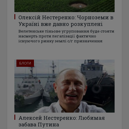
Олексій Нестеренко: Чорноземи в
Україні вже давно розкуплені
Велетенське тіньове угруповання буде стояти
насмерть проти легалізації фактично
існуючого ринку землі с/г призначення
БЛОГИ
Алексей Нестеренко: Любимая
забава Путина