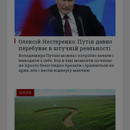
Олексій Нестеренко: Путін давно
перебуває в штучній реальності
Володимира Путіна можна і потрібно качати і
виводити з себе. Він в такі моменти починає
не просто безоглядно брехати і зривається на
крик, але і нести відверту маячню
БЛОГИ