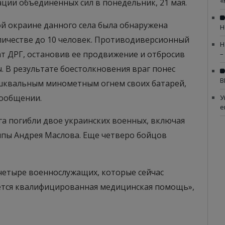
«
ации объединенных сил в понедельник, 21 мая.
ной окраине данного села была обнаружена
Н
личестве до 10 человек. Противодиверсионный
Н
ат ДРГ, остановив ее продвижение и отбросив
–
 В результате боестолкновения враг понес
В
 шквальным минометным огнем своих батарей,
сообщении.
У
е
га погибли двое украинских военных, включая
пы Андрея Маслова. Еще четверо бойцов
четыре военнослужащих, которые сейчас
вается квалифицированная медицинская помощь»,