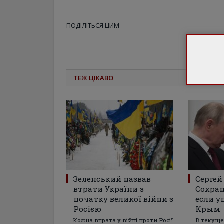
ПОДІЛІТЬСЯ ЦИМ
ТЕЖ ЦІКАВО
Зеленський назвав
Сергей
втрати України з
Сохран
початку великої війни з
если у
Росією
Крым
Кожна втрата у війні проти Росії
В текуще