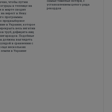
самые тяжелые потери, с
очно, чтобы путин
установлением целого ряда
огурцы в теплице на
рекордов
и в марте сводил
на нерест в Неву.
его программы
о предвыборное
ние в Украине, которое
ерекрыть весь негатив
ов труб, дефицита яиц
 негараздов. Подобные
ды должны выглядеть
рундой в сравнении с
 еще нескольких
 земли в Украине