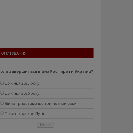
ОПИТУВАННЯ
оли завершиться війна Росії проти України?
До кінця 2025 року
До кінця 2026 року
Війна триватиме ще три-чотири роки
Поки не здохне Путін