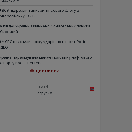
Каракурт»
ЗСУ підірвали танкери тіньового флоту в
оворосійську. ВІДЕО
а півдні України звільнено 12 населених пунктів
 Сирський
У СБС пояснили логіку ударів по півночі Росії.
ІДЕО
країна паралізувала майже половину нафтового
кспорту Росії – Reuters
ЩЕ НОВИНИ
Load...
Загрузка...