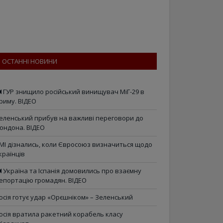
ОСТАННІ НОВИНИ
ГУР знищило російський винищувач МіГ-29 в
риму. ВІДЕО
еленський прибув на важливі переговори до
ондона. ВІДЕО
МІ дізнались, коли Євросоюз визначиться щодо
країнців
Україна та Іспанія домовились про взаємну
епортацію громадян. ВІДЕО
осія готує удар «Орєшніком» – Зеленський
осія вратила ракетний корабель класу