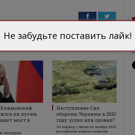
Facebook
Twitter
Не забудьте поставить лайк!
Н
Н
 Климовский:
Наступление Сил
ится ли путин,
обороны Украины в 2023
падет мост в
году: успех или провал?
За период с июня по ноябрь 2023
российские войска понесли
й ситуации