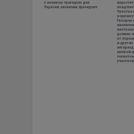
є великою трагедією для
недостат
України, зазначив президент
пощупал 
Чукотке 
корюшку 
Гвоздем 
назначен
наступле
должно п
от порыв
и других
негараз
мелкой е
захватом
участков