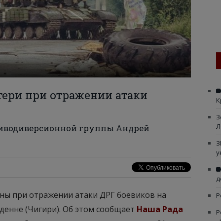
тери при отражении атаки
К
З
Л
иводиверсионной группы Андрей
З
у
д
ены при отражении атаки ДРГ боевиков на
Р
енне (Чигири). Об этом сообщает
Наша Рада
Р