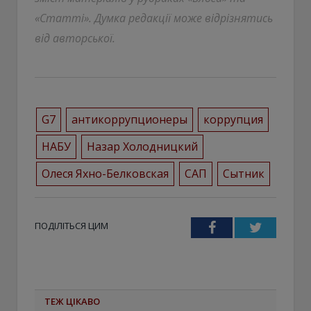
«Статті». Думка редакції може відрізнятись
від авторської.
G7
антикоррупционеры
коррупция
НАБУ
Назар Холодницкий
Олеся Яхно-Белковская
САП
Сытник
ПОДІЛІТЬСЯ ЦИМ
Facebook
Twitter
ТЕЖ ЦІКАВО