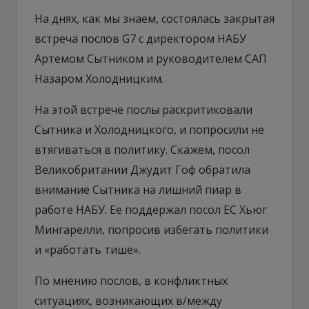
На днях, как мы знаем, состоялась закрытая
встреча послов G7 с директором НАБУ
Артемом Сытником и руководителем САП
Назаром Холодницким.
На этой встрече послы раскритиковали
Сытника и Холодницкого, и попросили не
втягиваться в политику. Скажем, посол
Великобритании Джудит Гоф обратила
внимание Сытника на лишний пиар в
работе НАБУ. Ее поддержал посол ЕС Хьюг
Мингарелли, попросив избегать политики
и «работать тише».
По мнению послов, в конфликтных
ситуациях, возникающих в/между