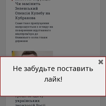
Чи замінить
Зеленський
Олексія Кулебу на
Кубракова
Саме таке припущення
напрошується з огляду на
повернення відставного
віцепрем’єра до
ближнього кола глави
держави
Не забудьте поставить
лайк!
Держзрада під
маскою корупції:
Чи брав Баканов
гроші за здачу
українських
територій Росії