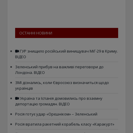
ОСТАННІ НОВИНИ
ГУР знищило російський винищувач МіГ-29 в Криму.
ВІДЕО
Зеленський прибув на важливі переговори до
Лондона. ВІДЕО
ЗМІ дізнались, коли Євросоюз визначиться щодо
українців
Україна та Іспанія домовились про взаємну
депортацію громадян. ВІДЕО
Росія готує удар «Орєшніком» – Зеленський
Росія вратила ракетний корабель класу «Каракурт»