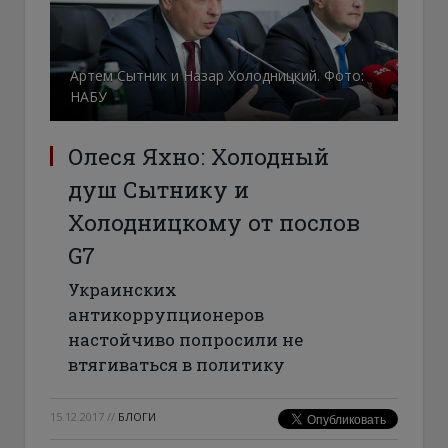
Артем Сытник и Назар Холодницкий. Фото:
НАБУ
Олеся Яхно: Холодный
душ Сытнику и
Холодницкому от послов
G7
Украинских
антикоррупционеров
настойчиво попросили не
втягиваться в политику
15.12.2017
//
БЛОГИ