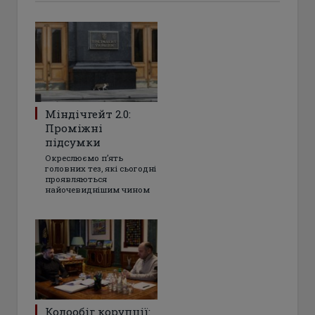
Міндічгейт 2.0:
Проміжні
підсумки
Окреслюємо пʼять
головних тез, які сьогодні
проявляються
найочевиднішим чином
Колообіг корупції: