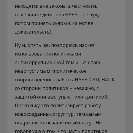
находятся вне закона, в частности,
отдельные действия НАБУ – не будут
потом приняты судом в качестве
доказательств).
Ну и, опять же, повторюсь насчет
использования политиками
антикоррупционной темы – считаю
недопустимым «политическое
сопровождение» работы НАБУ, САП, НАПК
со стороны политиков – неважно, с
защитой они выступают или критикой.
Поскольку это политизирует работу
новосозданных структур, тем самым,
подрывая их независимый статус. Не
говоря уже о том, что часть политиков,