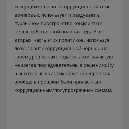
«пасущихся» на антикоррупционной теме,
во-первых, использует и раздувает в
публичном пространстве конфликты с
целью собственной пиар-выгоды. А, во-
вторых, часть этих политиков, используя
лозунги антикоррупционной борьбы, на
своем уровне, законодательном, зачастую
не всегда последовательны в решениях. Ну
а некоторые из антикоррупционеров так
вообще в прошлом были причастны к
коррупционным/полупрозрачным схемам.