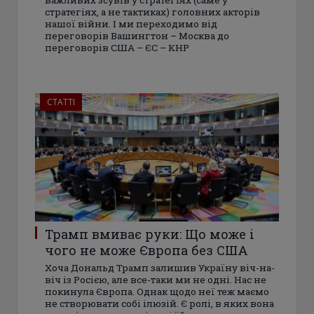
важливих зсувів у стратегіях (саме у
стратегіях, а не тактиках) головних акторів
нашої війни. І ми переходимо від
переговорів Вашингтон – Москва до
переговорів США – ЄС – КНР
СТАТТІ
Трамп вмиває руки: Що може і
чого не може Європа без США
Хоча Дональд Трамп залишив Україну віч-на-
віч із Росією, але все-таки ми не одні. Нас не
покинула Європа. Однак щодо неї теж маємо
не створювати собі ілюзій. Є ролі, в яких вона