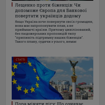
Лещенко проти біженців: Чи
допоможе Європа для Банкової
повертати українців додому
Якщо Україна хоче повернути своїх громадян,
вона має запропонувати план, а не
приймаючі країни. Причому цивілізований,
без людожерських пропозицій типу
"припиніть підтримку наших біженців".
Такого плану, судячи з усього, немає
СТАТТІ
Пора міняти лігу: Що означає