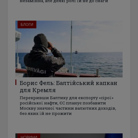
незамінна, але деякі ролі їй не до снаги
БЛОГИ
Борис Фель: Балтійський капкан
для Кремля
Перекривши Балтику для експорту «сірої»
російської нафти, ЄС планує позбавити
Москву значної частини валютних доходів,
без яких їй не прожити
НОВИНИ