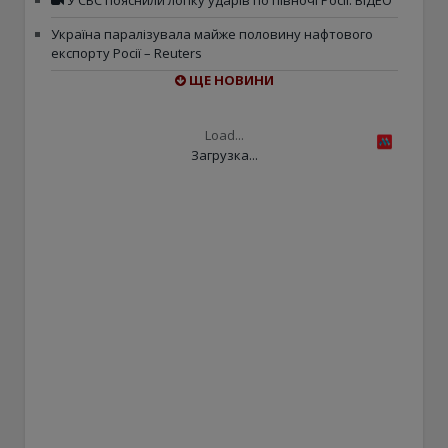
У СБС пояснили логіку ударів по півночі Росії. ВІДЕО
Україна паралізувала майже половину нафтового
експорту Росії – Reuters
ЩЕ НОВИНИ
Load...
Загрузка...