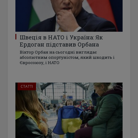
Швеція в НАТО і Україна: Як
Ердоган підставив Орбана
Віктор Орбан на сьогодні виглядає
абсолютним опортуністом, який шкодить і
Євросоюзу, і НАТО
СТАТТІ