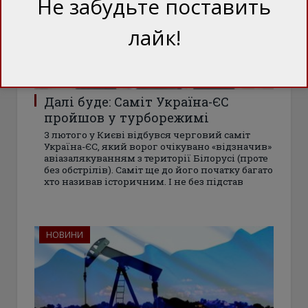
Не забудьте поставить
лайк!
Далі буде: Саміт Україна-ЄС
пройшов у турборежимі
3 лютого у Києві відбувся черговий саміт
Україна-ЄС, який ворог очікувано «відзначив»
авіазалякуванням з території Білорусі (проте
без обстрілів). Саміт ще до його початку багато
хто називав історичним. І не без підстав
НОВИНИ