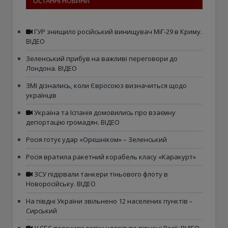
ОСТАННІ НОВИНИ
ГУР знищило російський винищувач МіГ-29 в Криму.
ВІДЕО
Зеленський прибув на важливі переговори до
Лондона. ВІДЕО
ЗМІ дізнались, коли Євросоюз визначиться щодо
українців
Україна та Іспанія домовились про взаємну
депортацію громадян. ВІДЕО
Росія готує удар «Орєшніком» – Зеленський
Росія вратила ракетний корабель класу «Каракурт»
ЗСУ підірвали танкери тіньового флоту в
Новоросійську. ВІДЕО
На півдні України звільнено 12 населених пунктів –
Сирський