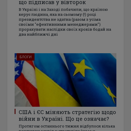
що підписав у вівторок
В Україні і на Заході побачили, що країною
керує людина, яка на сьомому (!) році
президентства не здатна (разом з усіма
своїми "ефективними менеджерами")
прорахувати наслідки своїх кроків бодай на
два найближчі дні
БЛОГИ
США і ЄС міняють стратегію щодо
війни в Україні. Що це означає?
Протягом останнього тижня відбулося кілька