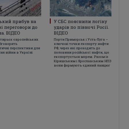
ький прибув на
У СБС пояснили логіку
і переговори до
ударів по півночі Росії.
а. ВІДЕО
ВІДЕО
отирьох європейських
Порти Приморськ і Усть-Луга –
бговорять
ключові точки експорту нафти
ичні перспективи для
РФ, через які проходить до
ня війни в Україні
половини російської нафти, що
експортується морем. Разом із
Кіришським і Ярославським НПЗ
вони формують єдиний ланцюг