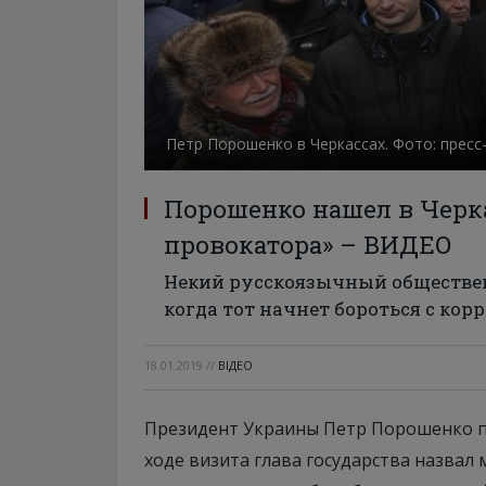
Петр Порошенко в Черкассах. Фото: пресс
Порошенко нашел в Черк
провокатора» – ВИДЕО
Некий русскоязычный обществен
когда тот начнет бороться с ко
18.01.2019
//
ВІДЕО
Президент Украины Петр Порошенко при
ходе визита глава государства назвал