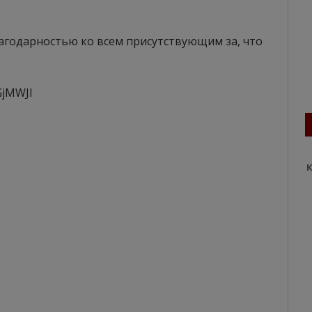
лагодарностью ко всем присутствующим за, что
GjMWJI
К