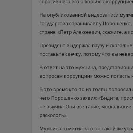
спросившего его о борьбе с коррупцией
На опубликованной видеозаписи мужчин
государства спрашивает у Порошенко, 
стране: «Петр Алексеевич, скажите, а к
Президент выдержал паузу и сказал: «У
поставьте свечку, потому что вы неве
В ответ на это мужчина, представивши
вопросам коррупции» можно попасть к
В это время кто-то из толпы попросил
чего Порошенко заявил: «Видите, прис
не выучил. Они все такие, москальские
расколоть».
Мужчина отметил, что он такой же укра