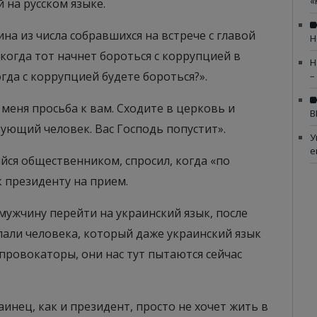
«
 на русском языке.
а из числа собравшихся на встрече с главой
Н
когда тот начнет бороться с коррупцией в
Н
огда с коррупцией будете бороться?».
–
 меня просьба к вам. Сходите в церковь и
В
рующий человек. Вас Господь попустит».
У
е
йся общественником, спросил, когда «по
 президенту на прием.
 мужчину перейти на украинский язык, после
лали человека, который даже украинский язык
 провокаторы, они нас тут пытаются сейчас
инец, как и президент, просто не хочет жить в