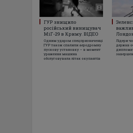
ГУР знищило
Зеленс
російський винищувач
важлив
МіГ-29 в Криму. ВІДЕО
Лондон
Одним ударом спецпризначенці
Лідери ч
ГУР також спалили аеродромну
держав о
пускову установку – в момент
дипломат
ураження машина
завершен
обслуговувала літак окупантів