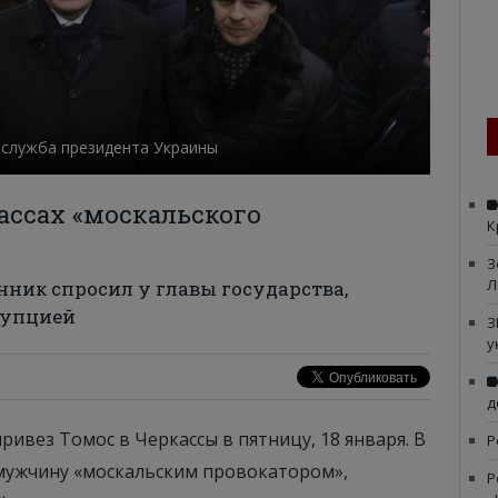
-служба президента Украины
ассах «москальского
К
З
Л
ник спросил у главы государства,
ррупцией
З
у
д
вез Томос в Черкассы в пятницу, 18 января. В
Р
 мужчину «москальским провокатором»,
Р