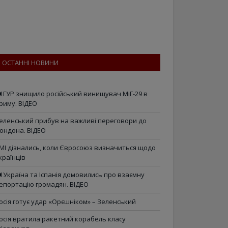
ОСТАННІ НОВИНИ
ГУР знищило російський винищувач МіГ-29 в
риму. ВІДЕО
еленський прибув на важливі переговори до
ондона. ВІДЕО
МІ дізнались, коли Євросоюз визначиться щодо
країнців
Україна та Іспанія домовились про взаємну
епортацію громадян. ВІДЕО
осія готує удар «Орєшніком» – Зеленський
осія вратила ракетний корабель класу