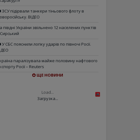
Каракурт»
ЗСУ підірвали танкери тіньового флоту в
оворосійську. ВІДЕО
а півдні України звільнено 12 населених пунктів
 Сирський
У СБС пояснили логіку ударів по півночі Росії.
ІДЕО
країна паралізувала майже половину нафтового
кспорту Росії – Reuters
ЩЕ НОВИНИ
Load...
Загрузка...