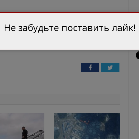
Не забудьте поставить лайк!
нт
томос
Черкассы
Facebook
Twitter