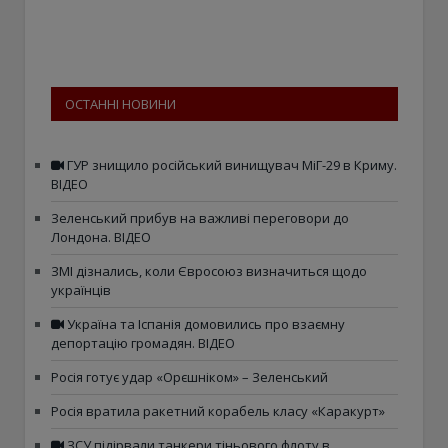
ОСТАННІ НОВИНИ
ГУР знищило російський винищувач МіГ-29 в Криму.
ВІДЕО
Зеленський прибув на важливі переговори до
Лондона. ВІДЕО
ЗМІ дізнались, коли Євросоюз визначиться щодо
українців
Україна та Іспанія домовились про взаємну
депортацію громадян. ВІДЕО
Росія готує удар «Орєшніком» – Зеленський
Росія вратила ракетний корабель класу «Каракурт»
ЗСУ підірвали танкери тіньового флоту в