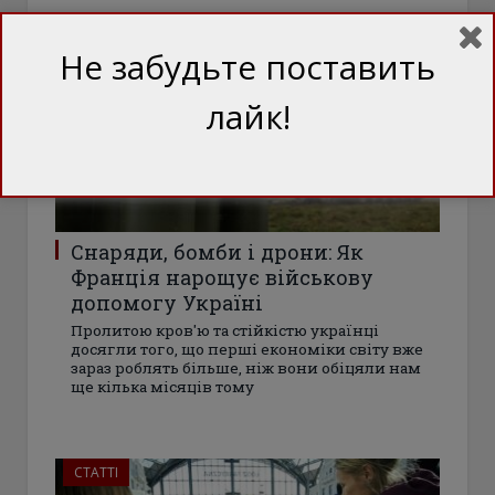
БЛОГИ
Не забудьте поставить
лайк!
Снаряди, бомби і дрони: Як
Франція нарощує військову
допомогу Україні
Пролитою кров'ю та стійкістю українці
досягли того, що перші економіки світу вже
зараз роблять більше, ніж вони обіцяли нам
ще кілька місяців тому
СТАТТІ