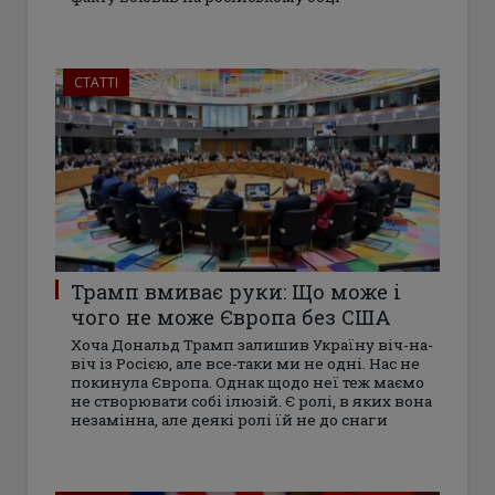
СТАТТІ
Трамп вмиває руки: Що може і
чого не може Європа без США
Хоча Дональд Трамп залишив Україну віч-на-
віч із Росією, але все-таки ми не одні. Нас не
покинула Європа. Однак щодо неї теж маємо
не створювати собі ілюзій. Є ролі, в яких вона
незамінна, але деякі ролі їй не до снаги