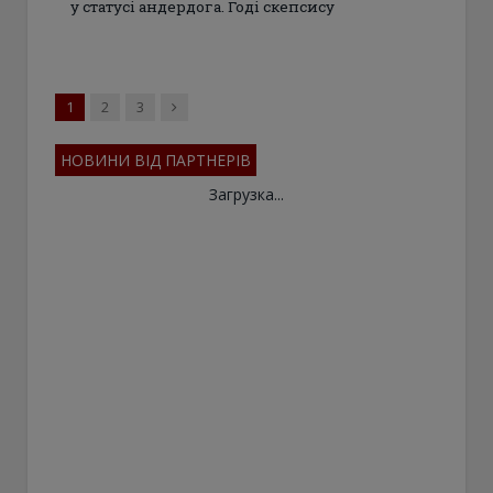
у статусі андердога. Годі скепсису
Next
1
2
3
НОВИНИ ВІД ПАРТНЕРІВ
Загрузка...