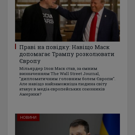
Праві на повідку: Навіщо Маск
допомагає Трампу розколювати
Європу
Мільярдер Ілон Маск став, за ємним
визначенням The Wall Street Journal,
"дипломатичним головним болем Європи".
Але навіщо найзаможніша людина світу
атакує в медіа європейських союзників
Америки?
НОВИНИ