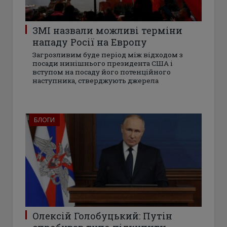
ЗМІ назвали можливі терміни
нападу Росії на Европу
Загрозливим буде період між відходом з
посади нинішнього президента США і
вступом на посаду його потенційного
наступника, стверджують джерела
БЛОГИ
Олексій Голобуцький: Путін