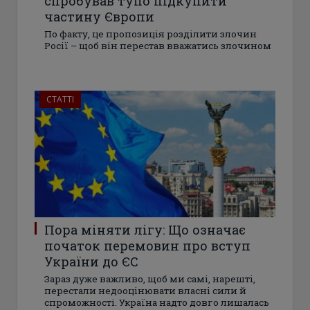
спробував тупо підкупити
частину Європи
По факту, це пропозиція розділити злочин
Росії – щоб він перестав вважатись злочином
СТАТТІ
Пора міняти лігу: Що означає
початок перемовин про вступ
України до ЄС
Зараз дуже важливо, щоб ми самі, нарешті,
перестали недооцінювати власні сили й
спроможності. Україна надто довго лишалась