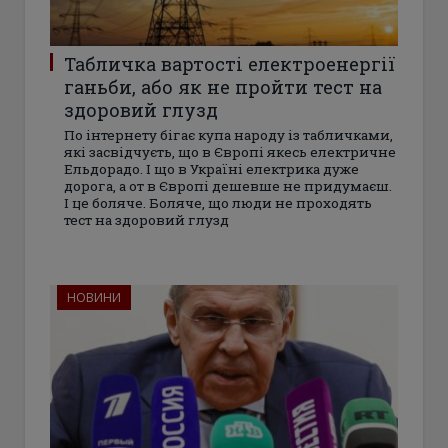
Табличка вартості електроенергії
ганьби, або як не пройти тест на
здоровий глузд
По інтернету бігає купа народу із табличками,
які засвідчуєть, що в Європі якесь електричне
Ельдорадо. І що в Україні електрика дуже
дорога, а от в Європі дешевше не придумаєш.
І це боляче. Боляче, що люди не проходять
тест на здоровий глузд
НОВИНИ