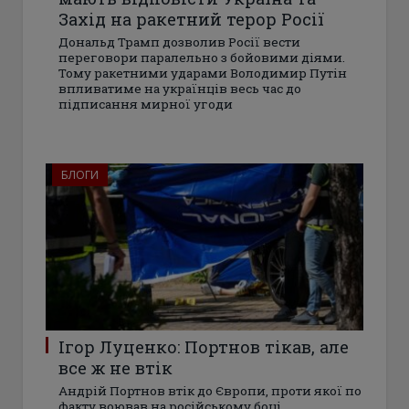
Захід на ракетний терор Росії
Дональд Трамп дозволив Росії вести
переговори паралельно з бойовими діями.
Тому ракетними ударами Володимир Путін
впливатиме на українців весь час до
підписання мирної угоди
БЛОГИ
Ігор Луценко: Портнов тікав, але
все ж не втік
Андрій Портнов втік до Європи, проти якої по
факту воював на російському боці