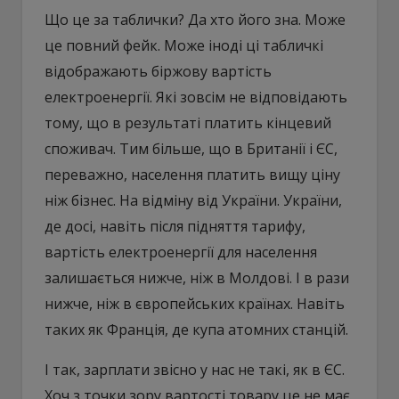
Що це за таблички? Да хто його зна. Може
це повний фейк. Може іноді ці табличкі
відображають біржову вартість
електроенергії. Які зовсім не відповідають
тому, що в результаті платить кінцевий
споживач. Тим більше, що в Британії і ЄС,
переважно, населення платить вищу ціну
ніж бізнес. На відміну від України. України,
де досі, навіть після підняття тарифу,
вартість електроенергії для населення
залишається нижче, ніж в Молдові. І в рази
нижче, ніж в європейських країнах. Навіть
таких як Франція, де купа атомних станцій.
І так, зарплати звісно у нас не такі, як в ЄС.
Хоч з точки зору вартості товару це не має