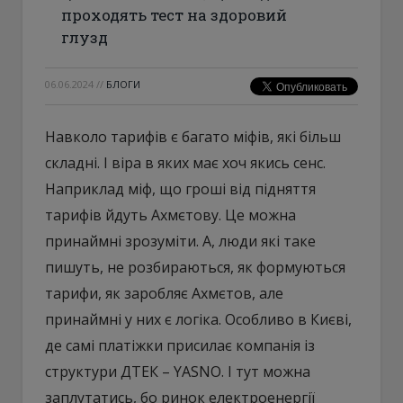
проходять тест на здоровий
глузд
06.06.2024
//
БЛОГИ
Навколо тарифів є багато міфів, які більш
складні. І віра в яких має хоч якись сенс.
Наприклад міф, що гроші від підняття
тарифів йдуть Ахмєтову. Це можна
принаймні зрозуміти. А, люди які таке
пишуть, не розбираються, як формуються
тарифи, як заробляє Ахмєтов, але
принаймні у них є логіка. Особливо в Києві,
де самі платіжки присилає компанія із
структури ДТЕК – YASNO. І тут можна
заплутатись, бо ринок електроенергії