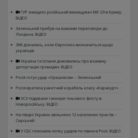
ГУР знищило російський винищувач МіГ-29 в Криму.
ВІДЕО
Зеленський прибув на важливі переговори до
Лондона. ВІДЕО
ЗМІ дізнались, коли Євросоюз визначиться щодо
українців
Україна та Іспанія домовились про взаємну
депортацію громадян. ВІДЕО
Росія готує удар «Орєшніком» – Зеленський
Росія вратила ракетний корабель класу «Каракурт»
ЗСУ підірвали танкери тіньового флоту в
Новоросійську. ВІДЕО
На півдні України звільнено 12 населених пунктів –
Сирський
У СБС пояснили логіку ударів по півночі Росії. ВІДЕО