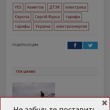
YES
Ахметов
ДТЭК
електрика
Європа
Сергій Фурса
тарифи
тарифы
Україна
электроэнергия
ПОДІЛІТЬСЯ ЦИМ
Facebook
Twitter
ТЕЖ ЦІКАВО
Не забудьте поставить