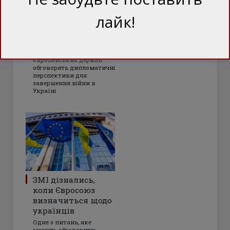
Зеленський прибув
лайк!
на важливі
переговори до
Лондона. ВІДЕО
Лідери чотирьох
європейських держав
обговорять дипломатичні
перспективи для
завершення війни в
Україні
ЗМІ дізнались,
коли Євросоюз
визначиться щодо
українців
Одне з питань, яке
можуть обговорити