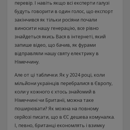
перевір. І навіть якщо всі експерти галузі
будуть говорити в один голос, що експорт
закінчився як тільки росіяни почали
виносити нашу генерацію, все рівно
знайдеться якись Вася в інтернеті, який
запише відео, що бачив, як фурами
відправляли нашу святу електрику в
Німеччину.
Але от ці таблички. Як у 2024 році, коли
мільйони українців перебралися в Європу,
коли у кожного є хтось знайомий в
Німеччині чи Британії, можна таке
поширювати? Як можна на повному
серйозі писати, що в ЄС дешева комуналка.
І, певно, британці економлять і взимку