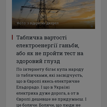
Фото: з відкритих джерел
Табличка вартості
електроенергії ганьби,
або як не пройти тест на
здоровий глузд
По інтернету бігає купа народу
із табличками, які засвідчуєть,
що в Європі якесь електричне
Ельдорадо. І що в Україні
електрика дуже дорога, а от в
Європі дешевше не придумаєш. І
це боляче. Боляче, що люди не