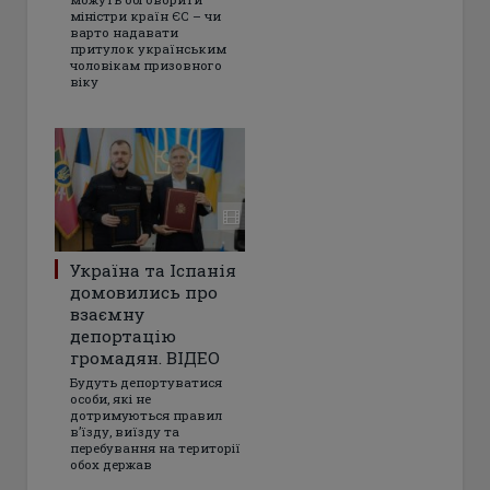
міністри країн ЄС – чи
варто надавати
притулок українським
чоловікам призовного
віку
Україна та Іспанія
домовились про
взаємну
депортацію
громадян. ВІДЕО
Будуть депортуватися
особи, які не
дотримуються правил
в’їзду, виїзду та
перебування на території
обох держав