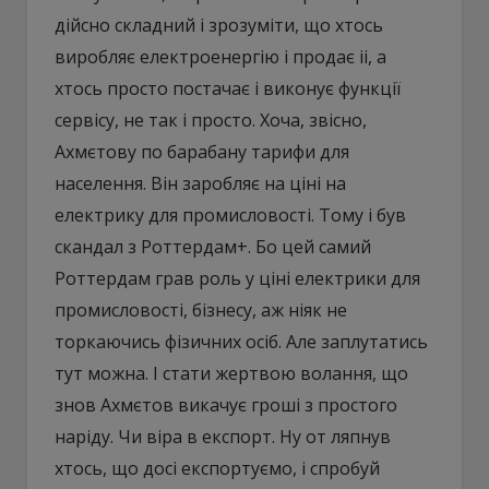
дійсно складний і зрозуміти, що хтось
виробляє електроенергію і продає іі, а
хтось просто постачає і виконує функції
сервісу, не так і просто. Хоча, звісно,
Ахмєтову по барабану тарифи для
населення. Він заробляє на ціні на
електрику для промисловості. Тому і був
скандал з Роттердам+. Бо цей самий
Роттердам грав роль у ціні електрики для
промисловості, бізнесу, аж ніяк не
торкаючись фізичних осіб. Але заплутатись
тут можна. І стати жертвою волання, що
знов Ахмєтов викачує гроші з простого
наріду. Чи віра в експорт. Ну от ляпнув
хтось, що досі експортуємо, і спробуй