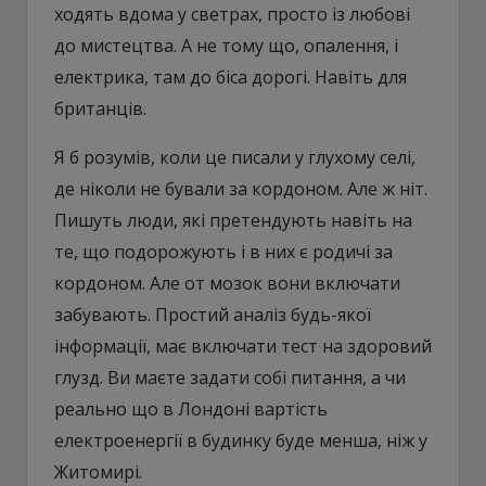
ходять вдома у светрах, просто із любові
до мистецтва. А не тому що, опалення, і
електрика, там до біса дорогі. Навіть для
британців.
Я б розумів, коли це писали у глухому селі,
де ніколи не бували за кордоном. Але ж ніт.
Пишуть люди, які претендують навіть на
те, що подорожують і в них є родичі за
кордоном. Але от мозок вони включати
забувають. Простий аналіз будь-якої
інформації, має включати тест на здоровий
глузд. Ви маєте задати собі питання, а чи
реально що в Лондоні вартість
електроенергії в будинку буде менша, ніж у
Житомирі.