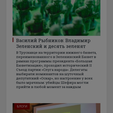
Василий Рыбников: Владимир
Зеленский и десять зеленят
В Трускавце на территории нижнего бювета,
переименованного в Зеленинский Бювет в
рамках программы президента «Большая
Бюветизация», проходил исторический II
Съезд партии «Слуга народа». Делегаты
выбирали номинантов на шуточный
депутатский «Оскар», но настроение у всех
было мрачным: убийцы Шефира могли
прийти в любой момент за каждым
БЛОГИ