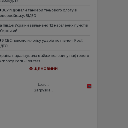
Каракурт»
ЗСУ підірвали танкери тіньового флоту в
оворосійську. ВІДЕО
а півдні України звільнено 12 населених пунктів
 Сирський
У СБС пояснили логіку ударів по півночі Росії.
ІДЕО
країна паралізувала майже половину нафтового
кспорту Росії – Reuters
ЩЕ НОВИНИ
Load...
Загрузка...