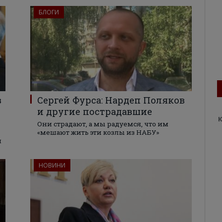
БЛОГИ
в
Сергей Фурса: Нардеп Поляков
и другие пострадавшие
К
Они страдают, а мы радуемся, что им
«мешают жить эти козлы из НАБУ»
м
НОВИНИ