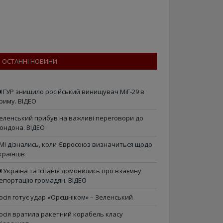
ОСТАННІ НОВИНИ
ГУР знищило російський винищувач МіГ-29 в
риму. ВІДЕО
еленський прибув на важливі переговори до
ондона. ВІДЕО
МІ дізнались, коли Євросоюз визначиться щодо
країнців
Україна та Іспанія домовились про взаємну
епортацію громадян. ВІДЕО
осія готує удар «Орєшніком» – Зеленський
осія вратила ракетний корабель класу