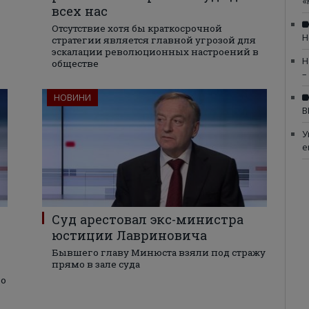
«
всех нас
Отсутствие хотя бы краткосрочной
Н
стратегии является главной угрозой для
эскалации революционных настроений в
Н
обществе
–
НОВИНИ
В
У
е
Суд арестовал экс-министра
юстиции Лавриновича
Бывшего главу Минюста взяли под стражу
прямо в зале суда
го