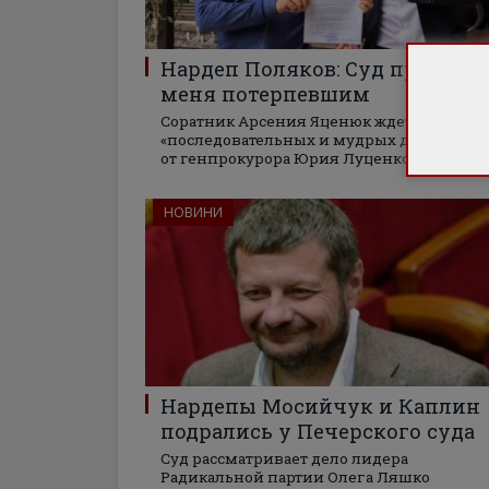
Нардеп Поляков: Суд признал
меня потерпевшим
Соратник Арсения Яценюк ждет
«последовательных и мудрых действий»
от генпрокурора Юрия Луценко
НОВИНИ
Нардепы Мосийчук и Каплин
подрались у Печерского суда
Суд рассматривает дело лидера
Радикальной партии Олега Ляшко