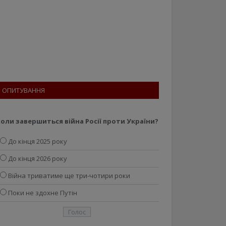
ОПИТУВАННЯ
оли завершиться війна Росії проти України?
До кінця 2025 року
До кінця 2026 року
Війна триватиме ще три-чотири роки
Поки не здохне Путін