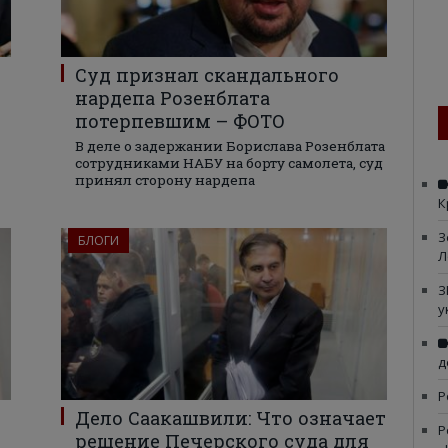
Суд признал скандального
нардепа Розенблата
потерпевшим – ФОТО
В деле о задержании Борислава Розенблата
сотрудниками НАБУ на борту самолета, суд
принял сторону нардепа
К
З
БЛОГИ
Л
З
у
д
Р
Дело Саакашвили: Что означает
Р
решение Печерского суда для