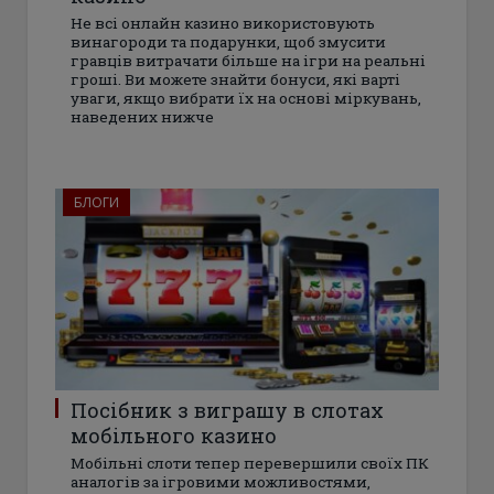
Не всі онлайн казино використовують
винагороди та подарунки, щоб змусити
гравців витрачати більше на ігри на реальні
гроші. Ви можете знайти бонуси, які варті
уваги, якщо вибрати їх на основі міркувань,
наведених нижче
БЛОГИ
Посібник з виграшу в слотах
мобільного казино
Мобільні слоти тепер перевершили своїх ПК
аналогів за ігровими можливостями,