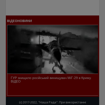
ВІДЕОНОВИНИ
ГУР знищило російський винищувач МіГ-29 в Криму.
ВІДЕО
(c) 2017-2022, "Наша Рада". При використанні