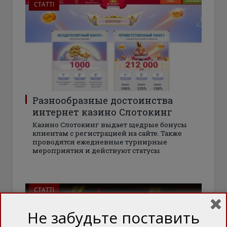
СТАТТІ
Разнообразные достоинства
интернет казино Слотокинг
Казино Слотокинг выдает щедрые бонусы
клиентам с регистрацией на сайте. Также
проводятся ежедневные турнирные
мероприятия и действуют статусы
СТАТТІ
Не забудьте поставить