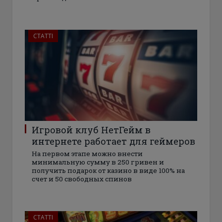
СТАТТІ
Игровой клуб НетГейм в
интернете работает для геймеров
На первом этапе можно внести
минимальную сумму в 250 гривен и
получить подарок от казино в виде 100% на
счет и 50 свободных спинов
СТАТТІ