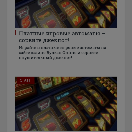
Платные игровые автоматы –
сорвите джекпот!
Играйте в платные игровые автоматы на
сайте казино Вулкан Online и сорвите
внушительный джекпот!
СТАТТІ