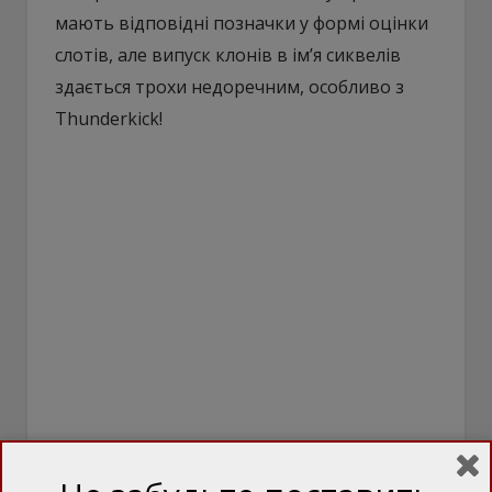
мають відповідні позначки у формі оцінки
слотів, але випуск клонів в ім’я сиквелів
здається трохи недоречним, особливо з
Thunderkick!