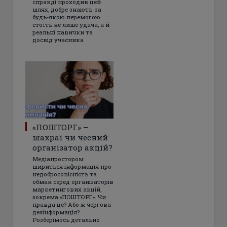
справді проходив цей
шлях, добре знають: за
будь-якою перемогою
стоїть не лише удача, а й
реальні навички та
досвід учасника
«ПОШТОРГ» –
шахраї чи чесний
організатор акцій?
Медіапростором
шириться інформація про
недобросовісність та
обман серед організаторів
маркетингових акцій,
зокрема «ПОШТОРГ». Чи
правда це? Або ж чергова
дезінформація?
Розберімось детально