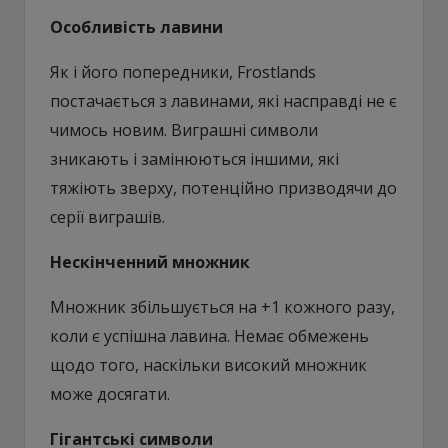
Особливість лавини
Як і його попередники, Frostlands
постачається з лавинами, які насправді не є
чимось новим. Виграшні символи
зникають і замінюються іншими, які
тяжіють зверху, потенційно призводячи до
серії виграшів.
Нескінченний множник
Множник збільшується на +1 кожного разу,
коли є успішна лавина. Немає обмежень
щодо того, наскільки високий множник
може досягати.
Гігантські символи