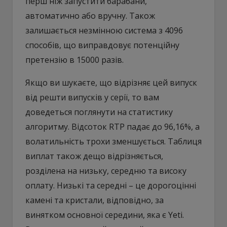
перш ніж запустити барабани,
автоматично або вручну. Також
залишається незмінною система з 4096
способів, що виправдовує потенційну
претензію в 15000 разів.
Якщо ви шукаєте, що відрізняє цей випуск
від решти випусків у серії, то вам
доведеться поглянути на статистику
алгоритму. Відсоток RTP падає до 96,16%, а
волатильність трохи зменшується. Таблиця
виплат також дещо відрізняється,
розділена на низьку, середню та високу
оплату. Низькі та середні – це дорогоцінні
камені та кристали, відповідно, за
винятком основної середини, яка є Yeti.