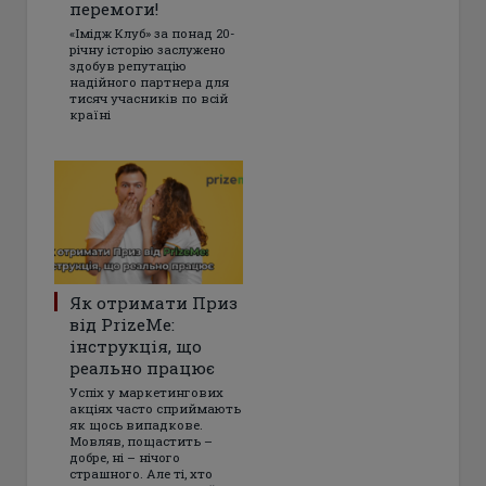
перемоги!
«Імідж Клуб» за понад 20-
річну історію заслужено
здобув репутацію
надійного партнера для
тисяч учасників по всій
країні
Як отримати Приз
від PrizeMe:
інструкція, що
реально працює
Успіх у маркетингових
акціях часто сприймають
як щось випадкове.
Мовляв, пощастить –
добре, ні – нічого
страшного. Але ті, хто