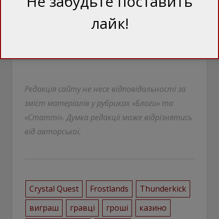
Не забудьте поставить
лайк!
Редакція сайту не несе відповідальності за
зміст матеріалів у рубриках «Блоги» та
«Статті». Думка редакції може відрізнятись
від авторської.
Crystal Quest
Frostlands
Thunderkick
виграш
гравці
гроші
казино