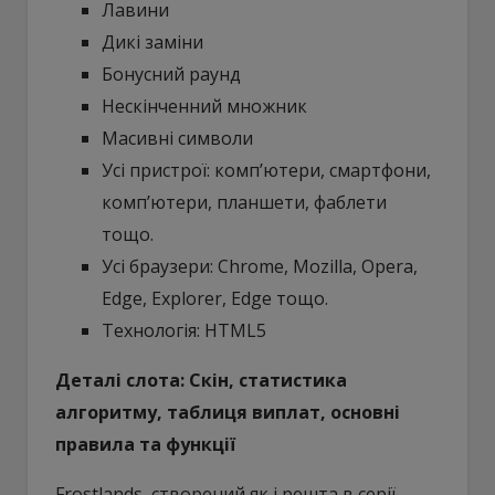
Лавини
Дикі заміни
Бонусний раунд
Нескінченний множник
Масивні символи
Усі пристрої: комп’ютери, смартфони,
комп’ютери, планшети, фаблети
тощо.
Усі браузери: Chrome, Mozilla, Opera,
Edge, Explorer, Edge тощо.
Технологія: HTML5
Деталі слота: Скін, статистика
алгоритму, таблиця виплат, основні
правила та функції
Frostlands, створений як і решта в серії,