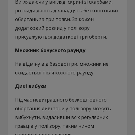
Виглядаючи у вигляді скрині зі скарбами,
розкиди дають дванадцять безкоштовних
обертань за три появи. За кожен
додатковий розкид у полі зору
присуджуються додаткові три оберти.
Множник бонусного раунду
На відміну від базової гри, множник не
скидається після кожного раунду.
Дикі вибухи
Під час невиграшного безкоштовного
обертання диві зони у полі зору можуть
вибухнути, видаливши всіх регулярних
гравців у полі зору, таким чином
спровокувавши лавину.