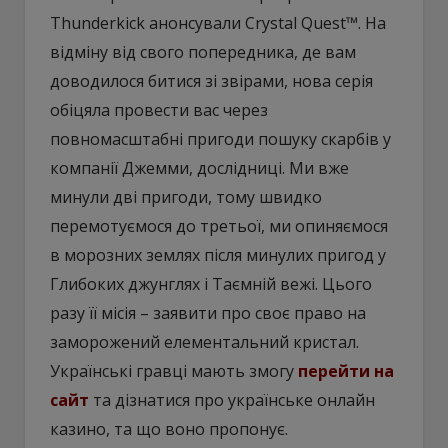
Thunderkick анонсували Crystal Quest™. На
відміну від свого попередника, де вам
доводилося битися зі звірами, нова серія
обіцяла провести вас через
повномасштабні пригоди пошуку скарбів у
компанії Джемми, дослідниці. Ми вже
минули дві пригоди, тому швидко
перемотуємося до третьої, ми опиняємося
в морозних землях після минулих пригод у
Глибоких джунглях і Таємній вежі. Цього
разу її місія – заявити про своє право на
заморожений елементальний кристал.
Українські гравці мають змогу
перейти на
сайт
та дізнатися про українське онлайн
казино, та що воно пропонує.