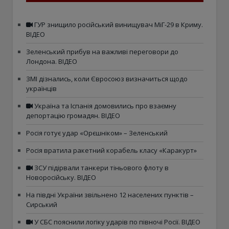
ГУР знищило російський винищувач МіГ-29 в Криму.
ВІДЕО
Зеленський прибув на важливі переговори до
Лондона. ВІДЕО
ЗМІ дізнались, коли Євросоюз визначиться щодо
українців
Україна та Іспанія домовились про взаємну
депортацію громадян. ВІДЕО
Росія готує удар «Орєшніком» – Зеленський
Росія вратила ракетний корабель класу «Каракурт»
ЗСУ підірвали танкери тіньового флоту в
Новоросійську. ВІДЕО
На півдні України звільнено 12 населених пунктів –
Сирський
У СБС пояснили логіку ударів по півночі Росії. ВІДЕО