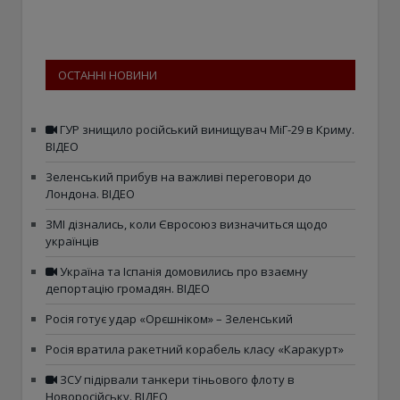
ОСТАННІ НОВИНИ
ГУР знищило російський винищувач МіГ-29 в Криму.
ВІДЕО
Зеленський прибув на важливі переговори до
Лондона. ВІДЕО
ЗМІ дізнались, коли Євросоюз визначиться щодо
українців
Україна та Іспанія домовились про взаємну
депортацію громадян. ВІДЕО
Росія готує удар «Орєшніком» – Зеленський
Росія вратила ракетний корабель класу «Каракурт»
ЗСУ підірвали танкери тіньового флоту в
Новоросійську. ВІДЕО