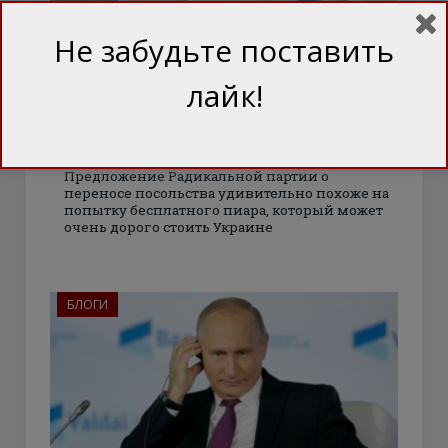
Не забудьте поставить
лайк!
Посольство в Иерусалиме:
Почему Ляшко хочет оставить
Украину без автокефалии
Предложение Радикальной партии о
переносе посольства удивительно похоже на
попытку бесплатного пиара, который может
очень дорого стоить Украине
БЛОГИ