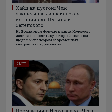
Хайп на пустом: Чем
закончилась израильская
история для Путина и
Зеленского
На Всемирном форуме памяти Холокоста
дали слово политику, который является
щедрым спонсором современных
ультраправых движений
СТАТТІ
Нормандия в Иерусалиме: Чего