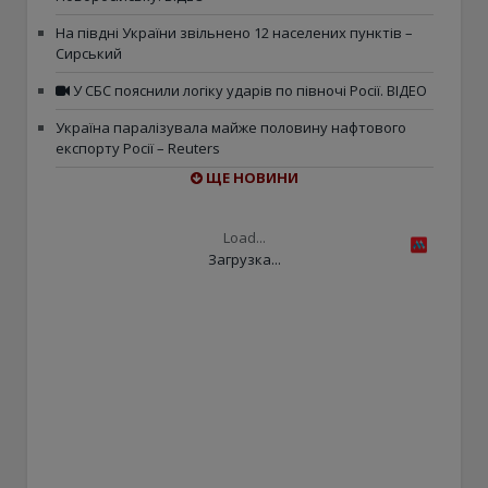
На півдні України звільнено 12 населених пунктів –
Сирський
У СБС пояснили логіку ударів по півночі Росії. ВІДЕО
Україна паралізувала майже половину нафтового
експорту Росії – Reuters
ЩЕ НОВИНИ
Load...
Загрузка...