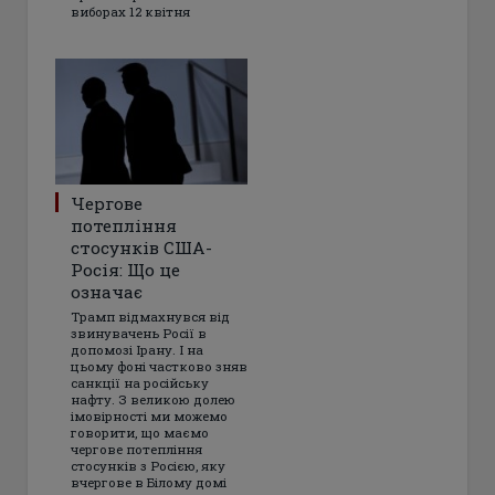
виборах 12 квітня
Чергове
потепління
стосунків США-
Росія: Що це
означає
Трамп відмахнувся від
звинувачень Росії в
допомозі Ірану. І на
цьому фоні частково зняв
санкції на російську
нафту. З великою долею
імовірності ми можемо
говорити, що маємо
чергове потепління
стосунків з Росією, яку
вчергове в Білому домі