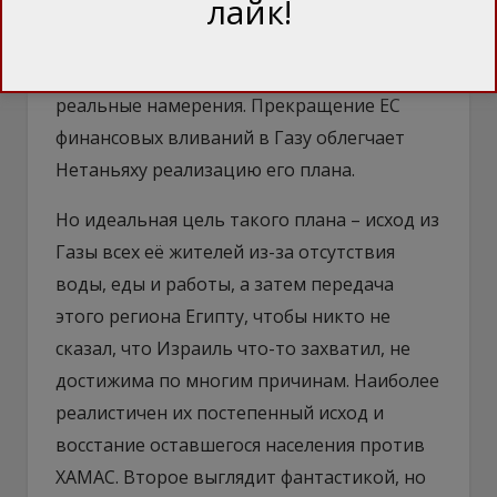
лайк!
Израиля в Совбезе ООН. В отличие от угроз
надавать по голове асаду и Хезболле, если
сунутся, это не риторика сдерживания, а
реальные намерения. Прекращение ЕС
финансовых вливаний в Газу облегчает
Нетаньяху реализацию его плана.
Но идеальная цель такого плана – исход из
Газы всех её жителей из-за отсутствия
воды, еды и работы, а затем передача
этого региона Египту, чтобы никто не
сказал, что Израиль что-то захватил, не
достижима по многим причинам. Наиболее
реалистичен их постепенный исход и
восстание оставшегося населения против
ХАМАС. Второе выглядит фантастикой, но