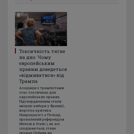
Токсичність тягне
на дно: Чому
європейським
правим доведеться
«відмиватися» від
Трампа
Асоціація з трампістами
стає токсичною для
європейських правих.
Підтвердженням стали
місцеві вибори у Франції,
жорстка критика
Навроцького у Польщі,
провалений референдум
Мелоні в Італії і, як всі
сподіваються, стане
провал Орбана на