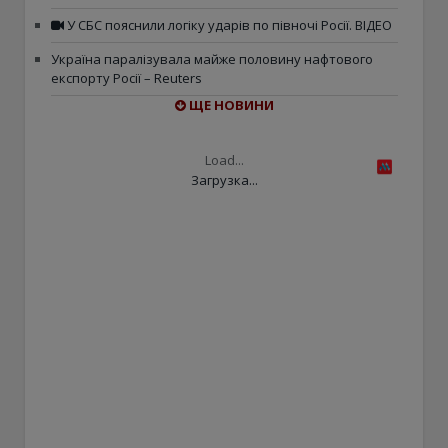
У СБС пояснили логіку ударів по півночі Росії. ВІДЕО
Україна паралізувала майже половину нафтового
експорту Росії – Reuters
ЩЕ НОВИНИ
Load...
Загрузка...