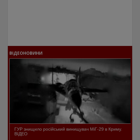
ВІДЕОНОВИНИ
ГУР знищило російський винищувач МіГ-29 в Криму.
ВІДЕО