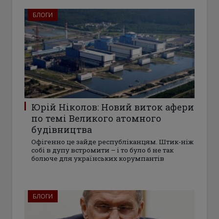
БЛОГИ
Юрій Ніколов: Новий виток афери
по темі Великого атомного
будівництва
Офігенно це зайде республіканцям. Штик-ніж
собі в дупу встромити – і то було б не так
болюче для українських корумпантів
БЛОГИ