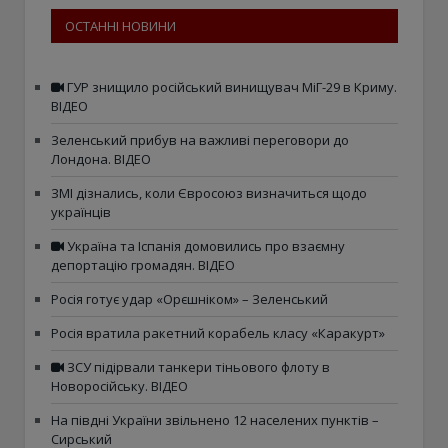
ОСТАННІ НОВИНИ
ГУР знищило російський винищувач МіГ-29 в Криму.
ВІДЕО
Зеленський прибув на важливі переговори до
Лондона. ВІДЕО
ЗМІ дізнались, коли Євросоюз визначиться щодо
українців
Україна та Іспанія домовились про взаємну
депортацію громадян. ВІДЕО
Росія готує удар «Орєшніком» – Зеленський
Росія вратила ракетний корабель класу «Каракурт»
ЗСУ підірвали танкери тіньового флоту в
Новоросійську. ВІДЕО
На півдні України звільнено 12 населених пунктів –
Сирський