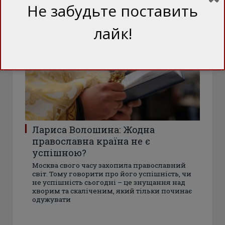
Не забудьте поставить
лайк!
БЛОГИ
Лариса Волошина: Жодна
православна країна не є
успішною?
Москва свого часу захопила православний
світ. Тому говорити про його успішність, чи
не успішність сьогодні – це знущання над
хворим та скаліченим, який тільки починає
одужувати