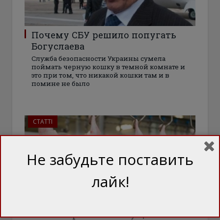
Почему СБУ решило попугать
Богуслаева
Служба безопасности Украины сумела
поймать черную кошку в темной комнате и
это при том, что никакой кошки там и в
помине не было
СТАТТІ
Не забудьте поставить
лайк!
Золотая ряба: Почему цены на