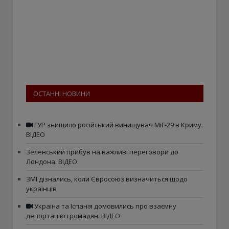
ОСТАННІ НОВИНИ
ГУР знищило російський винищувач МіГ-29 в Криму.
ВІДЕО
Зеленський прибув на важливі переговори до
Лондона. ВІДЕО
ЗМІ дізнались, коли Євросоюз визначиться щодо
українців
Україна та Іспанія домовились про взаємну
депортацію громадян. ВІДЕО