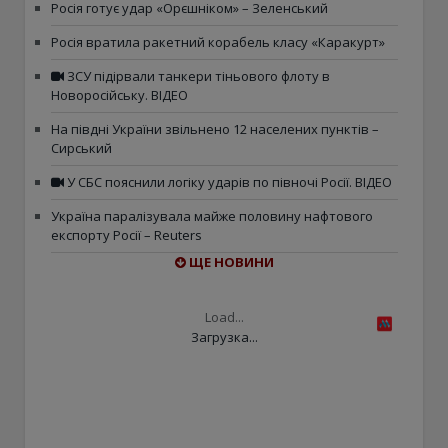
Росія готує удар «Орєшніком» – Зеленський
Росія вратила ракетний корабель класу «Каракурт»
ЗСУ підірвали танкери тіньового флоту в
Новоросійську. ВІДЕО
На півдні України звільнено 12 населених пунктів –
Сирський
У СБС пояснили логіку ударів по півночі Росії. ВІДЕО
Україна паралізувала майже половину нафтового
експорту Росії – Reuters
ЩЕ НОВИНИ
Load...
Загрузка...