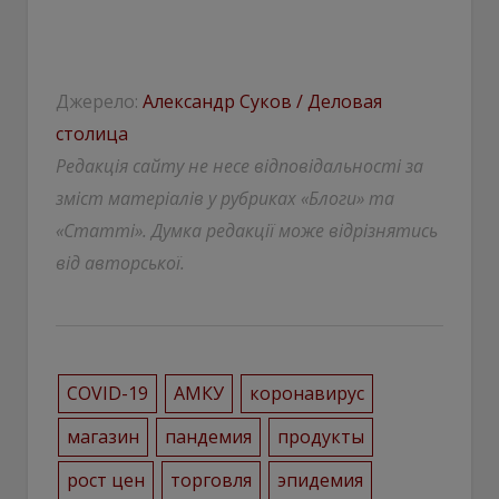
Джерело:
Александр Суков / Деловая
столица
Редакція сайту не несе відповідальності за
зміст матеріалів у рубриках «Блоги» та
«Статті». Думка редакції може відрізнятись
від авторської.
COVID-19
АМКУ
коронавирус
магазин
пандемия
продукты
рост цен
торговля
эпидемия