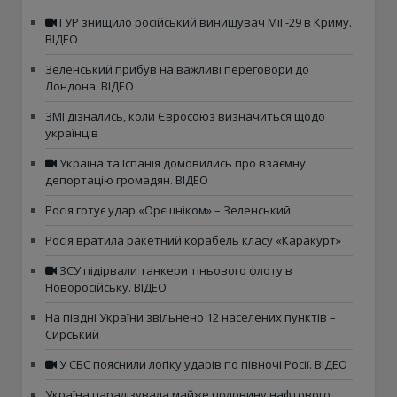
ГУР знищило російський винищувач МіГ-29 в Криму.
ВІДЕО
Зеленський прибув на важливі переговори до
Лондона. ВІДЕО
ЗМІ дізнались, коли Євросоюз визначиться щодо
українців
Україна та Іспанія домовились про взаємну
депортацію громадян. ВІДЕО
Росія готує удар «Орєшніком» – Зеленський
Росія вратила ракетний корабель класу «Каракурт»
ЗСУ підірвали танкери тіньового флоту в
Новоросійську. ВІДЕО
На півдні України звільнено 12 населених пунктів –
Сирський
У СБС пояснили логіку ударів по півночі Росії. ВІДЕО
Україна паралізувала майже половину нафтового