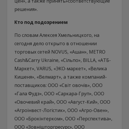
цен», а также принять»соответствующие
решения».
Кто под подозрением
По словам Алексея Хмельницкого, на
сегодня дело открыто в отношении
торговых сетей NOVUS, «Ашан», METRO
Cash&Carry Ukraine, «Сільпо», BILLA, «АТБ-
Маркет», VARUS, «ЭКО-маркет», «Велика
Кишеня», «Велмарт», а также компаний-
поставщиков: ООО «Світ овочів», ООО
«Гала Фудз», ООО «Саркара-Груп», ООО
«Овочевий край», ООО «Август-Кий», ООО
«Агроінвест-Логістик», ООО «Агро-Овен»,
ООО «Брокінтерком», ООО «Перспектива»,
ООО «Зовнішторгресурс», ООО