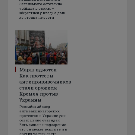
Зеленського остаточно
увійшла в режим –
зберегтися у владі, а далі
хоч трава не рости
Марш идиотов:
Как протесты
антипрививочников
стали оружием
Кремля против
Украины
Российский след
антивакцинаторских
протестов в Украине уже
совершенно очевиден.
Есть сильное подозрение,
что он может всплыть и в
других частях света