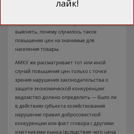
лайк!
экономики, торговли и сельского
хозяйства, которое также могло бы
подключиться к этой ситуации и начать
выяснять, почему случилось такое
повышение цен на значимые для
населения товары.
АМКУ же рассматривает тот или иной
случай повышения цен только с точки
зрения нарушения законодательства о
защите экономической конкуренции:
ведомство должно определить — было ли
в действиях субъекта хозяйствования
нарушение правил добросовестной
конкуренции или факт сговора с другими
участниками рынка (вследствие чего цена