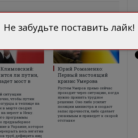
Не забудьте поставить лайк!
 Климовский:
Юрий Романенко:
ится ли путин,
Первый настоящий
падет мост в
кризис Умерова
Рустем Умеров прямо сейчас
проходит через ситуацию, когда
й ситуации
нужно принять трудное
очно, чтобы путин
решение. Оно либо усилит
огурцы в теплице на
позиции министра и создаст
и в марте сводил
запас прочности, либо сделает
на нерест в Неву.
уязвимым и приведет к скорой
его программы
отставке
о предвыборное
ние в Украине, которое
ерекрыть весь негатив
ов труб, дефицита яиц