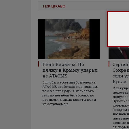
ТЕЖ ЦІКАВО
Иван Яковина: По
Сергей
пляжу в Крыму ударил
Сохран
не ATACMS
если у
Крым
Если бы кассетная боеголовка
ATACMS сработала над пляжем,
В текуще
там на площади в несколько
недостат
гектар погибли бы абсолютно
пощупал 
все люди, живых практически
Чукотке 
не осталось бы
корюшку 
Гвоздем 
назначен
наступле
должно п
от порыв