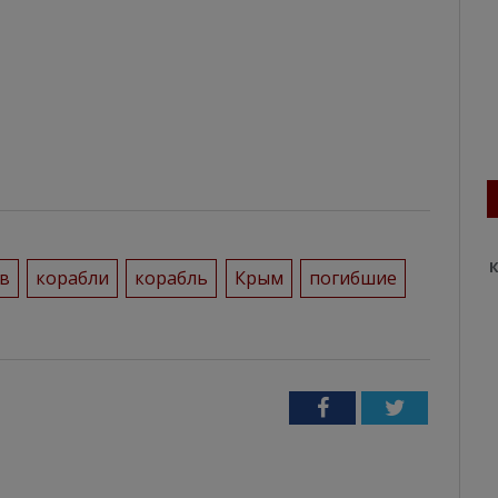
К
в
корабли
корабль
Крым
погибшие
Facebook
Twitter