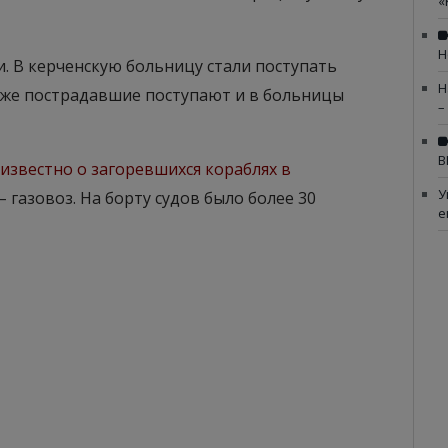
«
Н
и. В керченскую больницу стали поступать
Н
кже пострадавшие поступают и в больницы
–
В
 известно о загоревшихся кораблях в
У
– газовоз. На борту судов было более 30
е