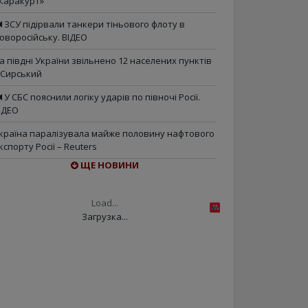
Каракурт»
ЗСУ підірвали танкери тіньового флоту в
оворосійську. ВІДЕО
а півдні України звільнено 12 населених пунктів
 Сирський
У СБС пояснили логіку ударів по півночі Росії.
ІДЕО
країна паралізувала майже половину нафтового
кспорту Росії – Reuters
ЩЕ НОВИНИ
Load...
Загрузка...