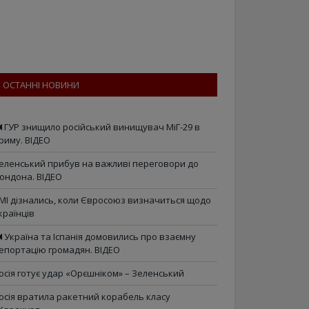
ОСТАННІ НОВИНИ
ГУР знищило російський винищувач МіГ-29 в
риму. ВІДЕО
еленський прибув на важливі переговори до
ондона. ВІДЕО
МІ дізнались, коли Євросоюз визначиться щодо
країнців
Україна та Іспанія домовились про взаємну
епортацію громадян. ВІДЕО
осія готує удар «Орєшніком» – Зеленський
осія вратила ракетний корабель класу