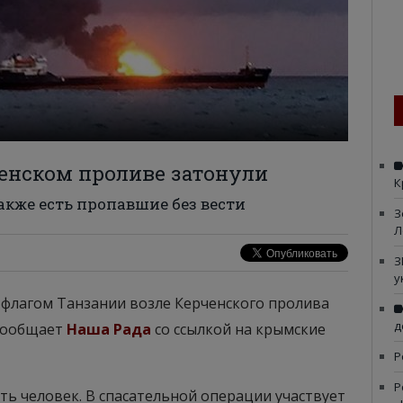
ченском проливе затонули
К
акже есть пропавшие без вести
З
Л
З
у
д флагом Танзании возле Керченского пролива
д
 сообщает
Наша Рада
со ссылкой на крымские
Р
Р
ть человек. В спасательной операции участвует