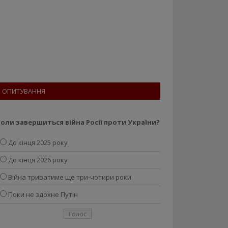
ОПИТУВАННЯ
оли завершиться війна Росії проти України?
До кінця 2025 року
До кінця 2026 року
Війна триватиме ще три-чотири роки
Поки не здохне Путін