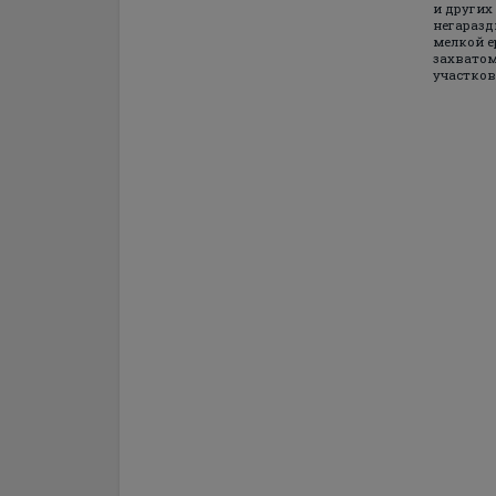
и других
негараз
мелкой е
захватом
участков