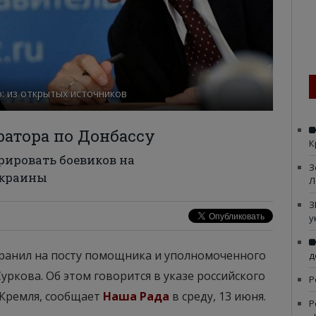
: из открытых источников
ратора по Донбассу
К
рировать боевиков на
З
Украины
Л
З
у
ранил на посту помощника и уполномоченного
д
уркова. Об этом говорится в указе российского
Р
 Кремля, сообщает
Наша Рада
в среду, 13 июня.
Р