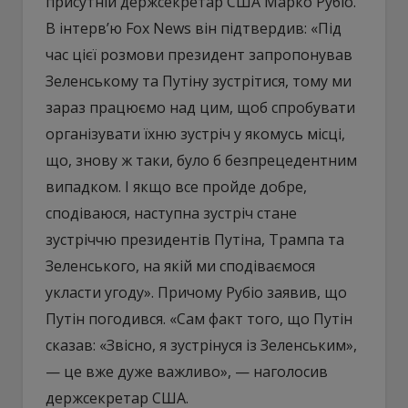
присутній держсекретар США Марко Рубіо.
В інтерв’ю Fox News він підтвердив: «Під
час цієї розмови президент запропонував
Зеленському та Путіну зустрітися, тому ми
зараз працюємо над цим, щоб спробувати
організувати їхню зустріч у якомусь місці,
що, знову ж таки, було б безпрецедентним
випадком. І якщо все пройде добре,
сподіваюся, наступна зустріч стане
зустріччю президентів Путіна, Трампа та
Зеленського, на якій ми сподіваємося
укласти угоду». Причому Рубіо заявив, що
Путін погодився. «Сам факт того, що Путін
сказав: «Звісно, я зустрінуся із Зеленським»,
— це вже дуже важливо», — наголосив
держсекретар США.