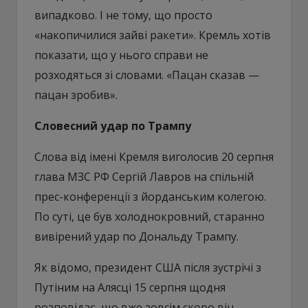
випадково. І не тому, що просто
«накопичилися зайві ракети». Кремль хотів
показати, що у нього справи не
розходяться зі словами. «Пацан сказав —
пацан зробив».
Словесний удар по Трампу
Слова від імені Кремля виголосив 20 серпня
глава МЗС РФ Сергій Лавров на спільній
прес-конференції з йорданським колегою.
По суті, це був холоднокровний, старанно
вивірений удар по Дональду Трампу.
Як відомо, президент США після зустрічі з
Путіним на Алясці 15 серпня щодня
розповідає, що вже зовсім скоро він