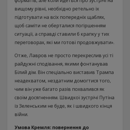
форматів, але коли йдеться про зустрічі на
вищому рівні, необхідно ретельно їх
підготувати на всіх попередніх щаблях,
щоб саміти не оберталися погіршенням
ситуації, а справді ставили б крапку у тих
переговорах, які ми готові продовжувати».
Отже, Лавров не просто перекреслив усі ті
райдужні сподівання, якими фонтанував
Білий дім. Він спеціально виставив Трампа
неадекватом, нездатним домогтися того,
чим він уже багато разів похвалився як
своїм досягненням. Швидкої зустрічі Путіна
із Зеленським не буде, як і швидкого кінця
війни.
Умова Кремля: повернення до