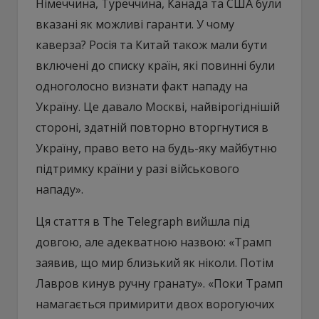
Німеччина, Туреччина, Канада та США були
вказані як можливі гаранти. У чому
каверза? Росія та Китай також мали бути
включені до списку країн, які повинні були
одноголосно визнати факт нападу на
Україну. Це давало Москві, найвірогіднішій
стороні, здатній повторно вторгнутися в
Україну, право вето на будь-яку майбутню
підтримку країни у разі військового
нападу».
Ця стаття в The Telegraph вийшла під
довгою, але адекватною назвою: «Трамп
заявив, що мир близький як ніколи. Потім
Лавров кинув ручну гранату». «Поки Трамп
намагається примирити двох ворогуючих