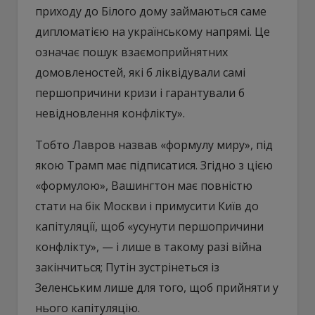
приходу до Білого дому займаються саме
дипломатією на українському напрямі. Це
означає пошук взаємоприйнятних
домовленостей, які б ліквідували самі
першопричини кризи і гарантували б
невідновлення конфлікту».
Тобто Лавров назвав «формулу миру», під
якою Трамп має підписатися. Згідно з цією
«формулою», Вашингтон має повністю
стати на бік Москви і примусити Київ до
капітуляції, щоб «усунути першопричини
конфлікту», — і лише в такому разі війна
закінчиться; Путін зустрінеться із
Зеленським лише для того, щоб прийняти у
нього капітуляцію.