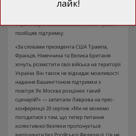
лайк!
більше не нападе. Звісно, у такому разі не
може бути й мови про розміщення в
Україні європейських військ, яким Трамп
пообіцяв підтримку.
«За словами президента США Трампа,
Франція, Німеччина та Велика Британія
хочуть розмістити свої війська на території
України. Він також не відкидає можливості
надання Вашингтоном підтримки з
повітря. Як Москва розцінює такий
сценарій?» — запитали Лаврова на прес-
конференції 20 серпня. «Ми не можемо
погодитися з тим, що тепер питання
колективної безпеки пропонується
вирішувати без Російської Федерації. Це не