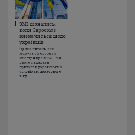
ЗМІ дізнались,
коли Євросоюз
визначиться щодо
українців
Одне з питань, яке
можуть обговорити
міністри країн ЄС – чи
варто надавати
притулок українським
чоловікам призовного
віку