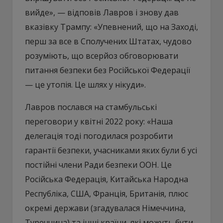
вийде», — відповів Лавров і знову дав
вказівку Трампу: «Упевнений, що на Заході,
перш за все в Сполучених Штатах, чудово
розуміють, що всерйоз обговорювати
питання безпеки без Російської Федерації
— це утопія. Це шлях у нікуди».
Лавров послався на стамбульські
переговори у квітні 2022 року: «Наша
делегація тоді погодилася розробити
гарантії безпеки, учасниками яких були б усі
постійні члени Ради безпеки ООН. Це
Російська Федерація, Китайська Народна
Республіка, США, Франція, Британія, плюс
окремі держави (згадувалася Німеччина,
Туреччина) та інші країни, які можуть бути