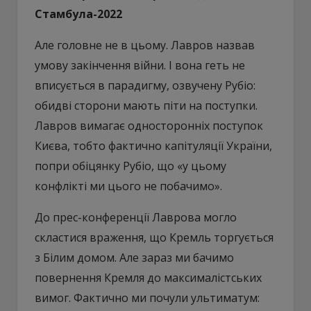
Стамбула-2022
Але головне не в цьому. Лавров назвав
умову закінчення війни. І вона геть не
вписується в парадигму, озвучену Рубіо:
обидві сторони мають піти на поступки.
Лавров вимагає односторонніх поступок
Києва, тобто фактично капітуляції України,
попри обіцянку Рубіо, що «у цьому
конфлікті ми цього не побачимо».
До прес-конференції Лаврова могло
скластися враження, що Кремль торгується
з Білим домом. Але зараз ми бачимо
повернення Кремля до максималістських
вимог. Фактично ми почули ультиматум: