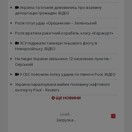
Україна та Іспанія домовились про взаємну
депортацію громадян. ВІДЕО
Росія готує удар «Орєшніком» – Зеленський
Росія вратила ракетний корабель класу «Каракурт»
ЗСУ підірвали танкери тіньового флоту в
Новоросійську. ВІДЕО
На півдні України звільнено 12 населених пунктів –
Сирський
У СБС пояснили логіку ударів по півночі Росії. ВІДЕО
Україна паралізувала майже половину нафтового
експорту Росії – Reuters
ЩЕ НОВИНИ
Load...
Загрузка...