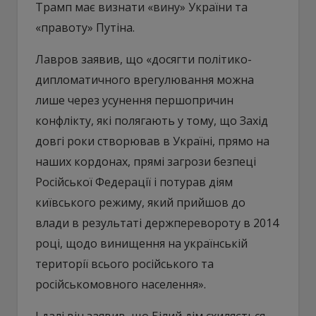
Трамп має визнати «вину» України та
«правоту» Путіна.
Лавров заявив, що «досягти політико-
дипломатичного врегулювання можна
лише через усунення першопричин
конфлікту, які полягають у тому, що Захід
довгі роки створював в Україні, прямо на
наших кордонах, прямі загрози безпеці
Російської Федерації і потурав діям
київського режиму, який прийшов до
влади в результаті держперевороту в 2014
році, щодо винищення на українській
території всього російського та
російськомовного населення».
І далі він заявив, що Білий дім схиляється