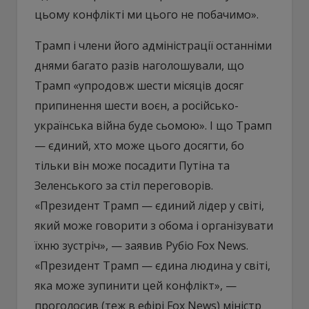
цьому конфлікті ми цього не побачимо».
Трамп і члени його адміністрації останніми
днями багато разів наголошували, що
Трамп «упродовж шести місяців досяг
припинення шести воєн, а російсько-
українська війна буде сьомою». І що Трамп
— єдиний, хто може цього досягти, бо
тільки він може посадити Путіна та
Зеленського за стіл переговорів.
«Президент Трамп — єдиний лідер у світі,
який може говорити з обома і організувати
їхню зустріч», — заявив Рубіо Fox News.
«Президент Трамп — єдина людина у світі,
яка може зупинити цей конфлікт», —
проголосив (теж в ефірі Fox News) міністр