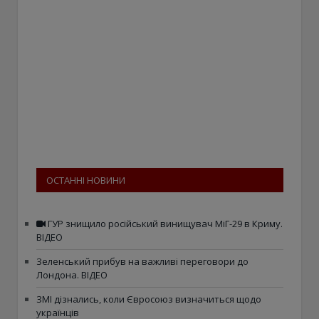
ОСТАННІ НОВИНИ
ГУР знищило російський винищувач МіГ-29 в Криму.
ВІДЕО
Зеленський прибув на важливі переговори до
Лондона. ВІДЕО
ЗМІ дізнались, коли Євросоюз визначиться щодо
українців