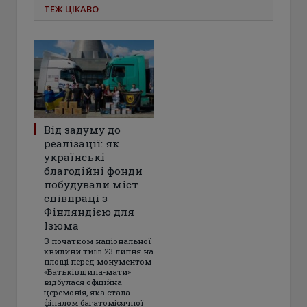
ТЕЖ ЦІКАВО
Від задуму до
реалізації: як
українські
благодійні фонди
побудували міст
співпраці з
Фінляндією для
Ізюма
З початком національної
хвилини тиші 23 липня на
площі перед монументом
«Батьківщина-мати»
відбулася офіційна
церемонія, яка стала
фіналом багатомісячної