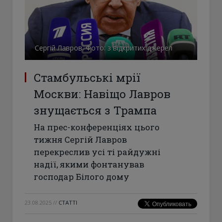
Сергій Лавров. Фото: з відкритих джерел
Стамбульські мрії
Москви: Навіщо Лавров
знущається з Трампа
На прес-конференціях цього
тижня Сергій Лавров
перекреслив усі ті райдужні
надії, якими фонтанував
господар Білого дому
23.08.2025
//
СТАТТІ