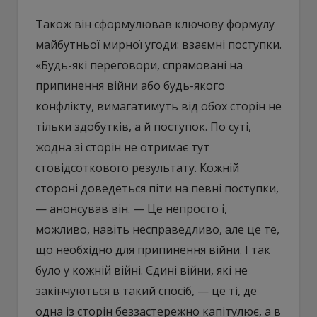
Також він сформулював ключову формулу
майбутньої мирної угоди: взаємні поступки.
«Будь-які переговори, спрямовані на
припинення війни або будь-якого
конфлікту, вимагатимуть від обох сторін не
тільки здобутків, а й поступок. По суті,
жодна зі сторін не отримає тут
стовідсоткового результату. Кожній
стороні доведеться піти на певні поступки,
— анонсував він. — Це непросто і,
можливо, навіть несправедливо, але це те,
що необхідно для припинення війни. І так
було у кожній війні. Єдині війни, які не
закінчуються в такий спосіб, — це ті, де
одна із сторін беззастережно капітулює, а в