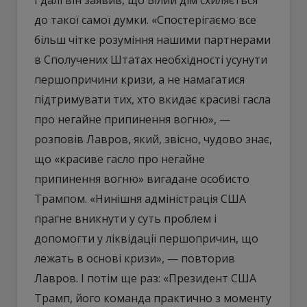
до такої самої думки. «Спостерігаємо все
більш чітке розуміння нашими партнерами
в Сполучених Штатах необхідності усунути
першопричини кризи, а не намагатися
підтримувати тих, хто вкидає красиві гасла
про негайне припинення вогню», —
розповів Лавров, який, звісно, чудово знає,
що «красиве гасло про негайне
припинення вогню» вигадане особисто
Трампом. «Нинішня адміністрація США
прагне вникнути у суть проблем і
допомогти у ліквідації першопричин, що
лежать в основі кризи», — повторив
Лавров. І потім ще раз: «Президент США
Трамп, його команда практично з моменту