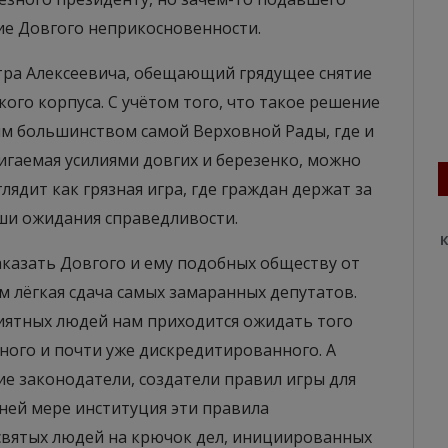
е Довгого неприкосновенности.
етра Алексеевича, обещающий грядущее снятие
ого корпуса. С учётом того, что такое решение
м большинством самой Верховной Рады, где и
игаемая усилиями довгих и березенко, можно
лядит как грязная игра, где граждан держат за
аши ожидания справедливости.
К
аказать Довгого и ему подобных обществу от
 лёгкая сдача самых замаранных депутатов.
иятных людей нам приходится ожидать того
ного и почти уже дискредитированного. А
кие законодатели, создатели правил игры для
ней мере институция эти правила
святых людей на крючок дел, инициированных