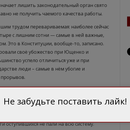
значает лишить законодательный орган свято
авно не получить чаемого качества работы.
ьшим трудом перевариваемая: наиболее сейчас
тыре с лишним сотни — самые в ней важные,
ом. Это в Конституции, вообще-то, записано.
ровали своё убожество при Ющенко и
льшинство успело отличиться уже и при
арстве люди – самые в нём убогие и
 прорывов.
атию, всё давно изобретено, со сдержками,
Не забудьте поставить лайк!
й. И если всё как следует прилажено и
ердные работники пользуются общественным
тся, но и на этот счёт всё продумано: главное,
и оступившихся не пали на всю систему.