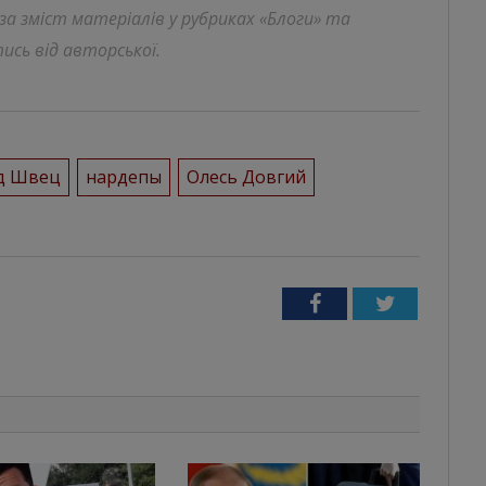
 за зміст матеріалів у рубриках «Блоги» та
ись від авторської.
д Швец
нардепы
Олесь Довгий
Facebook
Twitter