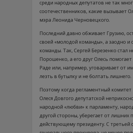
среди народных депутатов не так много
соотечественников, какие вызывает Ол
мэра Леонида Черновецкого.
Последний давно обживает Грузию, ос
своей «молодой команды», а заодно и
команды. Так, Сергей Березенко стал
Порошенко, а его друг Олесь помогае
Раде или, например, уговаривает от 
лезть в бутылку и не болтать лишнего.
Поэтому когда регламентный комитет 
Олеся Довгого депутатской неприкосн
народной «любви» к парламенту, народ
другой стороны, уберегает от лишних 
действующему президенту. С третьей 
генерального прокурора, не менее пол