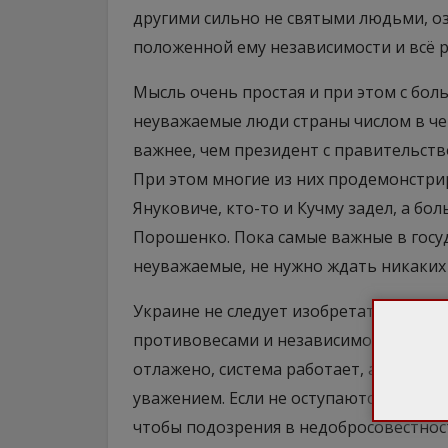
другими сильно не святыми людьми, о
положенной ему независимости и всё р
Мысль очень простая и при этом с бол
неуважаемые люди страны числом в че
важнее, чем президент с правительств
При этом многие из них продемонстри
Януковиче, кто-то и Кучму задел, а бо
Порошенко. Пока самые важные в госуд
неуважаемые, не нужно ждать никаких
Украине не следует изобретать демокр
противовесами и независимостью ветве
отлажено, система работает, а её ус
уважением. Если не оступаются, разумее
чтобы подозрения в недобросовестност