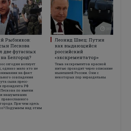
й Рыбников:
Леонид Швец: Путин
сын Пескова
как выдающийся
л две фугасных
российский
на Белгород?
«экскрементатор»
рос сегодня волнует
Тема экскрементов красной
, однако мало кто не
нитью проходит через описание
внимания на факт
нынешней России. Они с
ьного совпадения
некоторых пор нераздельны
ута сына пресс-
я президента РФ
Пескова по имени
 и нашумевших
 православного
города. При чем здесь
ко? Подумаем над этим