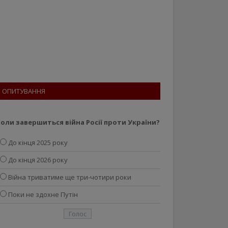
ОПИТУВАННЯ
оли завершиться війна Росії проти України?
До кінця 2025 року
До кінця 2026 року
Війна триватиме ще три-чотири роки
Поки не здохне Путін