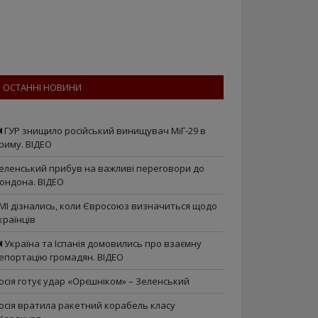
ОСТАННІ НОВИНИ
ГУР знищило російський винищувач МіГ-29 в
риму. ВІДЕО
еленський прибув на важливі переговори до
ондона. ВІДЕО
МІ дізнались, коли Євросоюз визначиться щодо
країнців
Україна та Іспанія домовились про взаємну
епортацію громадян. ВІДЕО
осія готує удар «Орєшніком» – Зеленський
осія вратила ракетний корабель класу