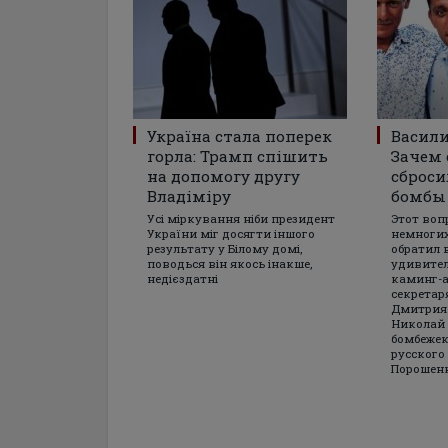
Україна стала поперек
Васили
горла: Трамп спішить
Зачем 
на допомогу другу
сброси
Владіміру
бомбы 
Усі міркування ніби президент
Этот воп
України міг досягти іншого
немногих
результату у Білому домі,
обратил 
поводься він якось інакше,
удивител
недієздатні
каминг-а
секретар
Дмитрия 
Николай
бомбежек
русского 
Порошен