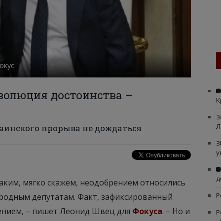
окус
волюция достоинства –
К
З
Л
раинского прорыва не дождаться
З
у
д
таким, мягко скажем, неодобрением относились
Р
народным депутатам. Факт, зафиксированный
нием, – пишет Леонид Швец для
Фокуса
. – Но и
Р