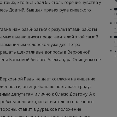
«
 таких, кто вызывал бы столь горячие чувства у
есь Довгий, бывшая правая рука киевского
Н
Н
–
тавив нам разбираться с результатами работы
 самых выдающихся представителей этой самой
В
 незаменимым человеком уже для Петра
У
т решать щекотливые вопросы в Верховной
е
имени Банковой беглого Александра Онищенко не
Верховной Рады не даёт согласия на лишение
овенности, он ещё больше повышает градус
ным депутатам и лично к Олесю Довгому. А с
проблем человека, исключительно полезного
стороны, ставит в дурацкое положение
езного президенту, но зачем-то подавшего