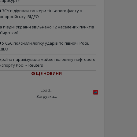
Каракурт»
ЗСУ підірвали танкери тіньового флоту в
оворосійську. ВІДЕО
а півдні України звільнено 12 населених пунктів
 Сирський
У СБС пояснили логіку ударів по півночі Росії.
ІДЕО
країна паралізувала майже половину нафтового
кспорту Росії – Reuters
ЩЕ НОВИНИ
Load...
Загрузка...